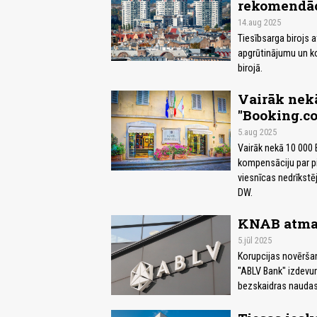
rekomendāc
14.aug 2025
Tiesībsarga birojs 
apgrūtinājumu un k
birojā.
Vairāk nekā
"Booking.c
5.aug 2025
Vairāk nekā 10 000 
kompensāciju par pi
viesnīcas nedrīkst
DW.
KNAB atmak
5.jūl 2025
Korupcijas novēršan
"ABLV Bank" izdevum
bezskaidras naudas 