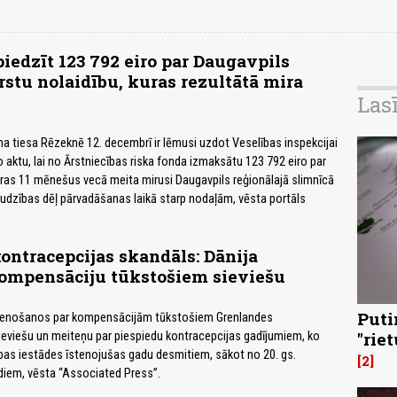
piedzīt 123 792 eiro par Daugavpils
rstu nolaidību, kuras rezultātā mira
Las
na tiesa Rēzeknē 12. decembrī ir lēmusi uzdot Veselības inspekcijai
o aktu, lai no Ārstniecības riska fonda izmaksātu 123 792 eiro par
uras 11 mēnešus vecā meita mirusi Daugavpils reģionālajā slimnīcā
udzības dēļ pārvadāšanas laikā starp nodaļām, vēsta portāls
ontracepcijas skandāls: Dānija
ompensāciju tūkstošiem sieviešu
Puti
 vienošanos par kompensācijām tūkstošiem Grenlandes
"rie
eviešu un meiteņu par piespiedu kontracepcijas gadījumiem, ko
bas iestādes īstenojušas gadu desmitiem, sākot no 20. gs.
2
iem, vēsta “Associated Press”.