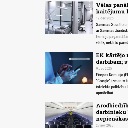
Vēlas panāk
kaitējumu k
12.dec 2025
Saeimas Sociālo un 
ar Saeimas Juridisk
termiņu pagarināšan
vēlāk, nekā to pared
EK kārtējo 
darbībām; s
9.dec 2025
Eiropas Komisija (E
"Google" izmanto ti
intelekta palīdzību
apmācībai.
Arodbiedrīb
darbinieku 
nepienākas 
27.nov 2025