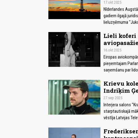
17.okt 2025
Nīderlandes Augstāk
gadiem ilgajā juridis
lieluzņēmuma "Juko
Lieli kofer
aviopasaži
16.okt 2025
Eiropas aviokompān
pieņemtajam Parlam
saņemšanu par lido
Krievu kol
Indriķim Ģ
27.sep 2025
Interjera salons "K
starptautiskajā māk
vēstīja Latvijas Tel
Frederiksen