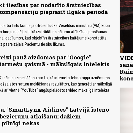
t tiesības par nodarīto ārstniecības
ompensāciju pieprasīt ilgākā periodā
darba lietu komisija otrdien lūdza Veselības ministriju (VM) kopā
o biroju nedēļas laikā izstrādāt risinājumu atlīdzības prasīšanas
ai gadījumos, kad objektīvs ārstniecības kaitējums konstatēts
z pašreizējais Pacientu tiesību likums.
reizi pauž aizdomas par "Google"
VIDE
tarmešu gaismā - mākslīgais intelekts
sanā
Raim
konc
K) sākusi izmeklēšanu par to, kā interneta tehnoloģiju uzņēmums
ešsaistes saturu meklēšanas rezultātos, kas ģenerēti ar mākslīgā
, kā arī vietnē "YouTube" augšupielādētos video mākslīgā intelekta
a: "SmartLynx Airlines" Latvijā īsteno
bezierunu atlaišanu; dažiem
pilnīgi nekas