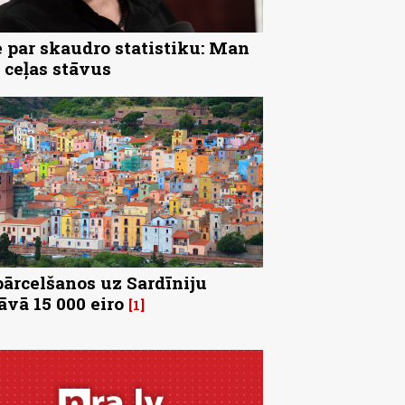
 par skaudro statistiku: Man
 ceļas stāvus
pārcelšanos uz Sardīniju
āvā 15 000 eiro
1