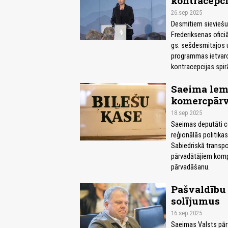
kontracepci
26.sep 2025
Desmitiem sieviešu 
Frederiksenas ofici
gs. sešdesmitajos 
programmas ietvaros
kontracepcijas spir
Saeima lem
komercpārv
18.sep 2025
Saeimas deputāti ce
reģionālās politika
Sabiedriskā transp
pārvadātājiem komp
pārvadāšanu.
Pašvaldību 
solījumus
16.sep 2025
Saeimas Valsts pārv