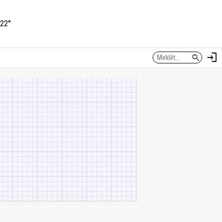
22°
login
search