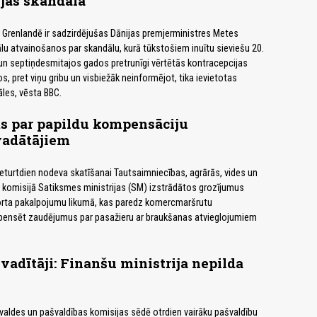
jas skandālā
Grenlandē ir sadzirdējušas Dānijas premjerministres Metes
ālu atvainošanos par skandālu, kurā tūkstošiem inuītu sieviešu 20.
un septiņdesmitajos gados pretrunīgi vērtētās kontracepcijas
, pret viņu gribu un visbiežāk neinformējot, tika ievietotas
āles, vēsta BBC.
s par papildu kompensāciju
adātājiem
turtdien nodeva skatīšanai Tautsaimniecības, agrārās, vides un
s komisijā Satiksmes ministrijas (SM) izstrādātos grozījumus
orta pakalpojumu likumā, kas paredz komercmaršrutu
ensēt zaudējumus par pasažieru ar braukšanas atvieglojumiem
vadītāji: Finanšu ministrija nepilda
aldes un pašvaldības komisijas sēdē otrdien vairāku pašvaldību