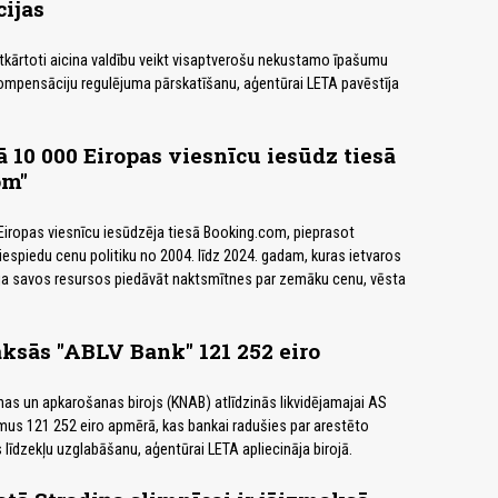
ijas
atkārtoti aicina valdību veikt visaptverošu nekustamo īpašumu
ompensāciju regulējuma pārskatīšanu, aģentūrai LETA pavēstīja
 10 000 Eiropas viesnīcu iesūdz tiesā
om"
Eiropas viesnīcu iesūdzēja tiesā Booking.com, pieprasot
espiedu cenu politiku no 2004. līdz 2024. gadam, kuras ietvaros
ēja savos resursos piedāvāt naktsmītnes par zemāku cenu, vēsta
sās "ABLV Bank" 121 252 eiro
as un apkarošanas birojs (KNAB) atlīdzinās likvidējamajai AS
us 121 252 eiro apmērā, kas bankai radušies par arestēto
līdzekļu uzglabāšanu, aģentūrai LETA apliecināja birojā.