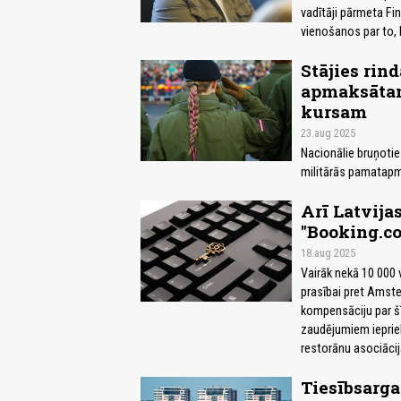
vadītāji pārmeta Fin
vienošanos par to, k
Stājies rind
apmaksātam
kursam
23.aug 2025
Nacionālie bruņotie 
militārās pamatapm
Arī Latvija
"Booking.c
18.aug 2025
Vairāk nekā 10 000 v
prasībai pret Amst
kompensāciju par šī
zaudējumiem iepriek
restorānu asociācij
Tiesībsarga