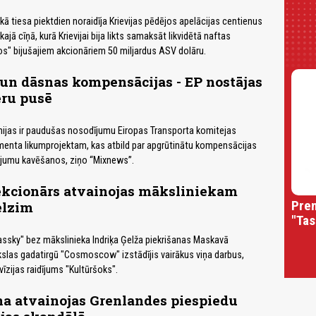
ā tiesa piektdien noraidīja Krievijas pēdējos apelācijas centienus
kajā cīņā, kurā Krievijai bija likts samaksāt likvidētā naftas
s" bijušajiem akcionāriem 50 miljardus ASV dolāru.
i un dāsnas kompensācijas - EP nostājas
eru pusē
ijas ir paudušas nosodījumu Eiropas Transporta komitejas
enta likumprojektam, kas atbild par apgrūtinātu kompensācijas
jumu kavēšanos, ziņo “Mixnews”.
ekcionārs atvainojas māksliniekam
Prem
elzim
"Tas
rassky" bez mākslinieka Indriķa Ģelža piekrišanas Maskavā
slas gadatirgū "Cosmoscow" izstādījis vairākus viņa darbus,
evīzijas raidījums "Kultūršoks".
a atvainojas Grenlandes piespiedu