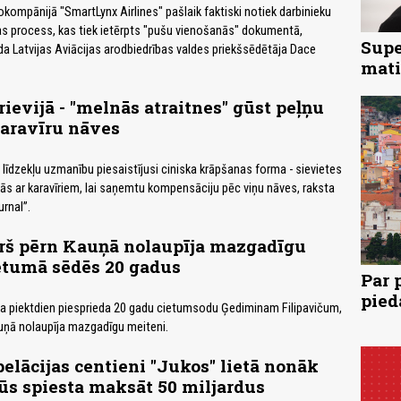
okompānijā "SmartLynx Airlines" pašlaik faktiski notiek darbinieku
as process, kas tiek ietērpts "pušu vienošanās" dokumentā,
Supe
a Latvijas Aviācijas arodbiedrības valdes priekšsēdētāja Dace
mati
ievijā - "melnās atraitnes" gūst peļņu
karavīru nāves
 līdzekļu uzmanību piesaistījusi ciniska krāpšanas forma - sievietes
ībās ar karavīriem, lai saņemtu kompensāciju pēc viņu nāves, raksta
rnal”.
urš pērn Kauņā nolaupīja mazgadīgu
etumā sēdēs 20 gadus
Par 
pied
a piektdien piesprieda 20 gadu cietumsodu Ģediminam Filipavičum,
auņā nolaupīja mazgadīgu meiteni.
pelācijas centieni "Jukos" lietā nonāk
ūs spiesta maksāt 50 miljardus