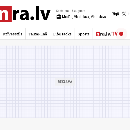
Sestdiena, 8.augusts
+
Rīgā
redeem
Mudīte, Vladislava, Vladislavs
Dzīvesstils
TautaRunā
LifeHacks
Sports