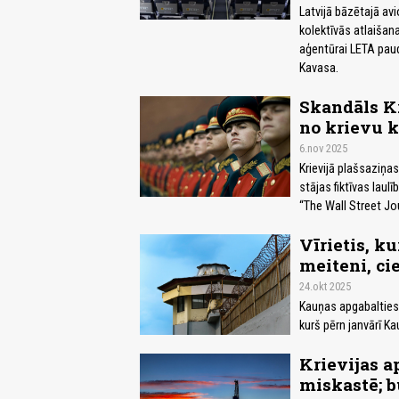
Latvijā bāzētajā avi
kolektīvās atlaišan
aģentūrai LETA paud
Kavasa.
Skandāls Kr
no krievu 
6.nov 2025
Krievijā plašsaziņas
stājas fiktīvas laul
“The Wall Street Jou
Vīrietis, k
meiteni, ci
24.okt 2025
Kauņas apgabalties
kurš pērn janvārī K
Krievijas a
miskastē; b