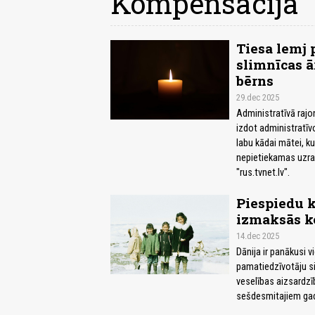
Kompensācija
Tiesa lemj 
slimnīcas ā
bērns
29.dec 2025
Administratīvā rajo
izdot administratīv
labu kādai mātei, k
nepietiekamas uzra
"rus.tvnet.lv".
Piespiedu k
izmaksās k
14.dec 2025
Dānija ir panākusi
pamatiedzīvotāju si
veselības aizsardzī
sešdesmitajiem gad