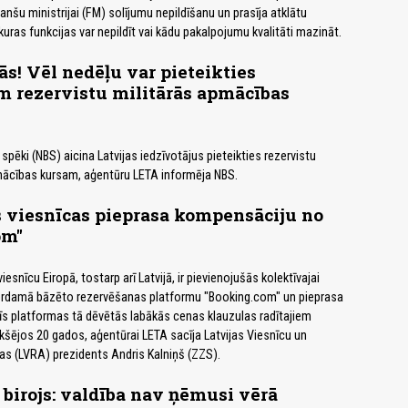
anšu ministrijai (FM) solījumu nepildīšanu un prasīja atklātu
uras funkcijas var nepildīt vai kādu pakalpojumu kvalitāti mazināt.
ās! Vēl nedēļu var pieteikties
 rezervistu militārās apmācības
spēki (NBS) aicina Latvijas iedzīvotājus pieteikties rezervistu
ācības kursam, aģentūru LETA informēja NBS.
s viesnīcas pieprasa kompensāciju no
om"
iesnīcu Eiropā, tostarp arī Latvijā, ir pievienojušās kolektīvajai
erdamā bāzēto rezervēšanas platformu "Booking.com" un pieprasa
s platformas tā dēvētās labākās cenas klauzulas radītajiem
šējos 20 gados, aģentūrai LETA sacīja Latvijas Viesnīcu un
as (LVRA) prezidents Andris Kalniņš (ZZS).
 birojs: valdība nav ņēmusi vērā