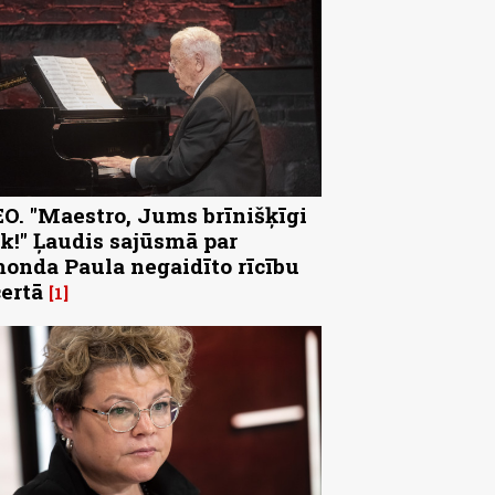
O. "Maestro, Jums brīnišķīgi
k!" Ļaudis sajūsmā par
onda Paula negaidīto rīcību
ertā
1