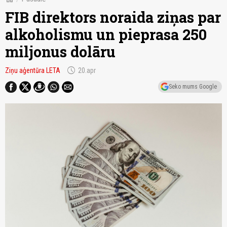
FIB direktors noraida ziņas par
alkoholismu un pieprasa 250
miljonus dolāru
schedule
Ziņu aģentūra LETA
20.apr
Seko mums Google