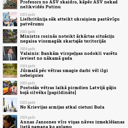
Profesors no ASV skaidro, kāpēc ASV nekad
nelikvidēs Putinu
2025.gads
Lielbritānija sāk atteikt ukraiņiem pastāvīgu
patvērumu
2023.gads
Ministrs rosinās noteikt ārkārtas situāciju
negaisa vissmagāk skartajās teritorijās
2024.gads
Valainis: Bankām virspeļņas nodokli varētu
ieviest no nākamā gada
2024.gads
Jūrmalā pēc vētras smagie darbi vēl ilgi
nebeigsies
2023.gads
Postošās vētras laikā pirmdien Latvijā gājis
bojā cilvēks [papildināts]
2025.gads
No Krievijas armijas atkal cietusi Buča
2024.gads
Annas Jansones vīrs viņas nāves izmeklēšanas
lietā pamana ko aplamu