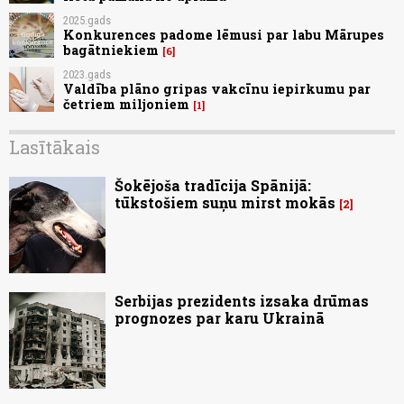
2025.gads
Konkurences padome lēmusi par labu Mārupes
bagātniekiem
6
2023.gads
Valdība plāno gripas vakcīnu iepirkumu par
četriem miljoniem
1
Lasītākais
Šokējoša tradīcija Spānijā:
tūkstošiem suņu mirst mokās
2
Serbijas prezidents izsaka drūmas
prognozes par karu Ukrainā