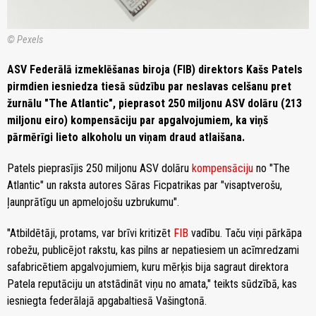
© Pexels
ASV Federālā izmeklēšanas biroja (FIB) direktors Kašs Patels
pirmdien iesniedza tiesā sūdzību par neslavas celšanu pret
žurnālu "The Atlantic", pieprasot 250 miljonu ASV dolāru (213
miljonu eiro) kompensāciju par apgalvojumiem, ka viņš
pārmērīgi lieto alkoholu un viņam draud atlaišana.
Patels pieprasījis 250 miljonu ASV dolāru
kompensāciju
no "The
Atlantic" un raksta autores Sāras Ficpatrikas par "visaptverošu,
ļaunprātīgu un apmelojošu uzbrukumu".
"Atbildētāji, protams, var brīvi kritizēt
FIB
vadību. Taču viņi pārkāpa
robežu, publicējot rakstu, kas pilns ar nepatiesiem un acīmredzami
safabricētiem apgalvojumiem, kuru mērķis bija sagraut direktora
Patela reputāciju un atstādināt viņu no amata," teikts sūdzībā, kas
iesniegta federālajā apgabaltiesā Vašingtonā.