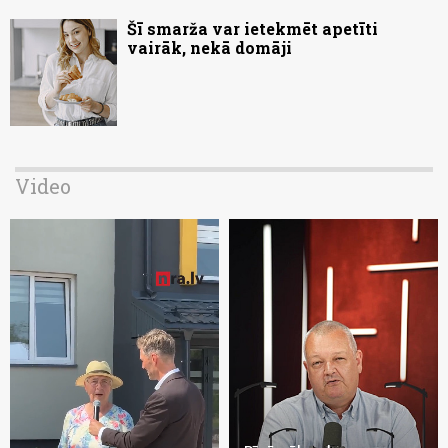
Šī smarža var ietekmēt apetīti
vairāk, nekā domāji
Video