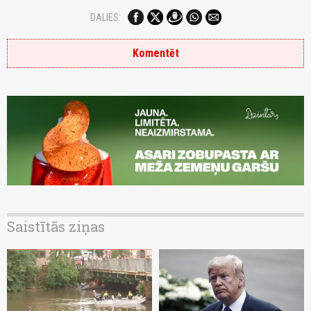
DALIES:
Komentēt
Saistītās ziņas