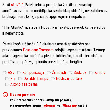
Savā
sūdzībā
Patels iebilda pret to, ka žurnāls ir izmantojis
anonīmus avotus, un norādīja, ka raksts tika publicēts, neskatoties uz
brīdinājumiem, ka tajā paustie apgalvojumi ir nepatiesi.
"The Atlantic" aizstāvēja Ficpatrikas rakstu, uzsverot, ka tiesvedība
ir nepamatota.
Patels kopš stāšanās FIB direktora amatā apsūdzēts par
prezidentam
Donaldam Trampam
nelojālu aģentu atlaišanu. Tostarp
atlaisti aģenti, kas strādāja pie krimināllietām, kas tika ierosinātas
pret Trampu pēc viņa pirmās prezidentūras beigām.
label
label
label
label
label
ASV
Kompensācija
Žurnālisti
Sūdzība
žurnāls
label
label
label
FIB
Donalds Tramps
Neslavas celšana
label
Alkohola lietošana
info
Uzzini pirmais
kas interesants noticis Latvijā un pasaulē,
pievienojoties mums
Telegram
vai
Whatsapp
kanālā