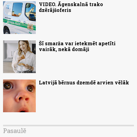
VIDEO. Āgenskalnā trako
dzērājšoferis
Šī smarža var ietekmēt apetīti
vairāk, nekā domāji
Latvijā bērnus dzemdē arvien vēlāk
Pasaulē