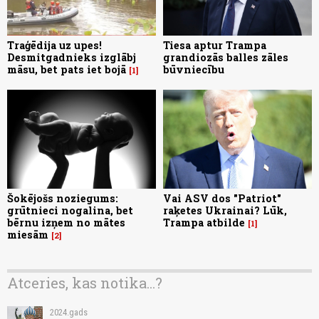
Traģēdija uz upes!
Tiesa aptur Trampa
Desmitgadnieks izglābj
grandiozās balles zāles
māsu, bet pats iet bojā
būvniecību
1
Šokējošs noziegums:
Vai ASV dos "Patriot"
grūtnieci nogalina, bet
raķetes Ukrainai? Lūk,
bērnu izņem no mātes
Trampa atbilde
1
miesām
2
Atceries, kas notika...?
2024.gads