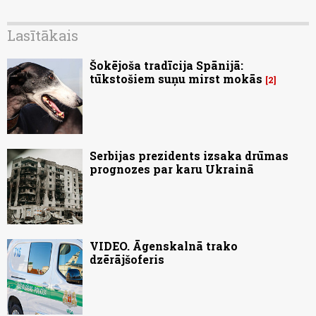
Lasītākais
Šokējoša tradīcija Spānijā:
tūkstošiem suņu mirst mokās
2
Serbijas prezidents izsaka drūmas
prognozes par karu Ukrainā
VIDEO. Āgenskalnā trako
dzērājšoferis