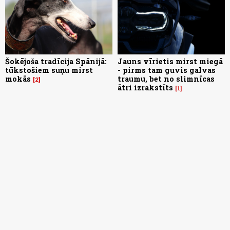
Šokējoša tradīcija Spānijā:
Jauns vīrietis mirst miegā
tūkstošiem suņu mirst
- pirms tam guvis galvas
mokās
traumu, bet no slimnīcas
2
ātri izrakstīts
1