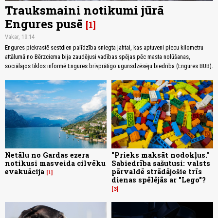
Trauksmaini notikumi jūrā
Engures pusē
1
Vakar, 19:14
Engures piekrastē sestdien palīdzība sniegta jahtai, kas aptuveni piecu kilometru
attālumā no Bērzciema bija zaudējusi vadības spējas pēc masta nolūšanas,
sociālajos tīklos informē Engures brīvprātīgo ugunsdzēsēju biedrība (Engures BUB).
Netālu no Gardas ezera
"Prieks maksāt nodokļus."
notikusi masveida cilvēku
Sabiedrība sašutusi: valsts
evakuācija
pārvaldē strādājošie trīs
1
dienas spēlējās ar "Lego"?
3