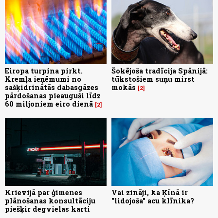
Eiropa turpina pirkt.
Šokējoša tradīcija Spānijā:
Kremļa ieņēmumi no
tūkstošiem suņu mirst
sašķidrinātās dabasgāzes
mokās
2
pārdošanas pieauguši līdz
60 miljoniem eiro dienā
2
Krievijā par ģimenes
Vai zināji, ka Ķīnā ir
plānošanas konsultāciju
"lidojoša" acu klīnika?
piešķir degvielas karti