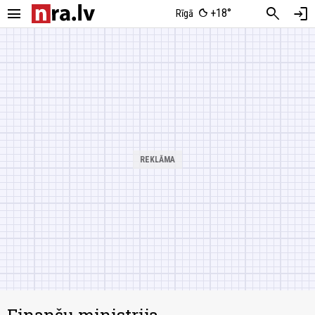
menu
search
login
+18°
Rīgā