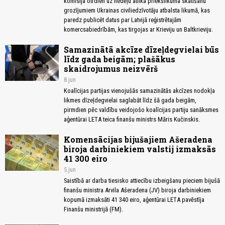
komisija otrdien uz nedēļu atlika priekšlikuma skatīšanu
grozījumiem Ukrainas civiliedzīvotāju atbalsta likumā, kas
paredz publicēt datus par Latvijā reģistrētajām
komercsabiedrībām, kas tirgojas ar Krieviju un Baltkrieviju.
Samazinātā akcīze dīzeļdegvielai būs
līdz gada beigām; plašākus
skaidrojumus neizvērš
8.jun
Koalīcijas partijas vienojušās samazinātās akcīzes nodokļa
likmes dīzeļdegvielai saglabāt līdz šā gada beigām,
pirmdien pēc valdību veidojošo koalīcijas partiju sanāksmes
aģentūrai LETA teica finanšu ministrs Māris Kučinskis.
Komensācijas bijušajiem Ašeradena
biroja darbiniekiem valstij izmaksās
41 300 eiro
5.jun
Saistībā ar darba tiesisko attiecību izbeigšanu pieciem bijušā
finanšu ministra Arvila Ašeradena (JV) biroja darbiniekiem
kopumā izmaksāti 41 340 eiro, aģentūrai LETA pavēstīja
Finanšu ministrijā (FM).