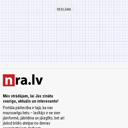
Mēs strādājam, lai Jūs zinātu
svarīgo, aktuālo un interesanto!
Portāla pārliecība ir tajā, ka nav
mazsvarīgu lietu – lasītājs ir ne vien
jāinformē, jābrīdina un jāizglīto, bet arī
jādod brīdis atelpai no dienas