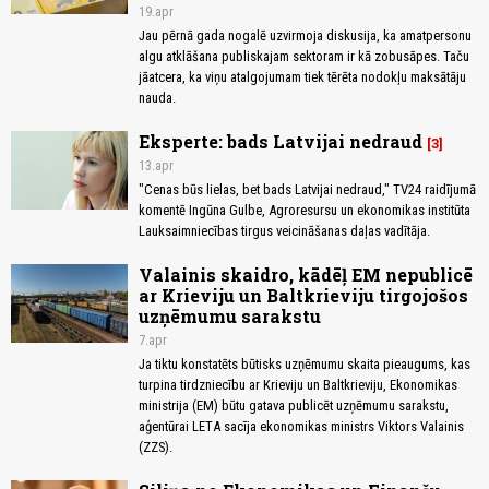
19.apr
Jau pērnā gada nogalē uzvirmoja diskusija, ka amatpersonu
algu atklāšana publiskajam sektoram ir kā zobusāpes. Taču
jāatcera, ka viņu atalgojumam tiek tērēta nodokļu maksātāju
nauda.
Eksperte: bads Latvijai nedraud
3
13.apr
"Cenas būs lielas, bet bads Latvijai nedraud," TV24 raidījumā
komentē Ingūna Gulbe, Agroresursu un ekonomikas institūta
Lauksaimniecības tirgus veicināšanas daļas vadītāja.
Valainis skaidro, kādēļ EM nepublicē
ar Krieviju un Baltkrieviju tirgojošos
uzņēmumu sarakstu
7.apr
Ja tiktu konstatēts būtisks uzņēmumu skaita pieaugums, kas
turpina tirdzniecību ar Krieviju un Baltkrieviju, Ekonomikas
ministrija (EM) būtu gatava publicēt uzņēmumu sarakstu,
aģentūrai LETA sacīja ekonomikas ministrs Viktors Valainis
(ZZS).