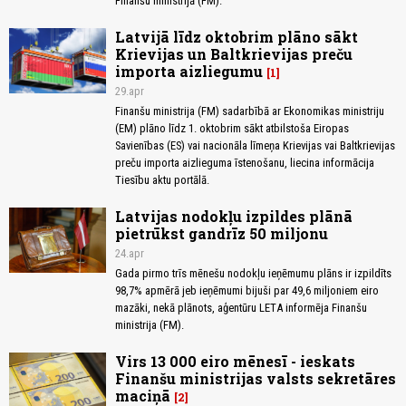
Finanšu ministrijā (FM).
Latvijā līdz oktobrim plāno sākt
Krievijas un Baltkrievijas preču
importa aizliegumu
1
29.apr
Finanšu ministrija (FM) sadarbībā ar Ekonomikas ministriju
(EM) plāno līdz 1. oktobrim sākt atbilstoša Eiropas
Savienības (ES) vai nacionāla līmeņa Krievijas vai Baltkrievijas
preču importa aizlieguma īstenošanu, liecina informācija
Tiesību aktu portālā.
Latvijas nodokļu izpildes plānā
pietrūkst gandrīz 50 miljonu
24.apr
Gada pirmo trīs mēnešu nodokļu ieņēmumu plāns ir izpildīts
98,7% apmērā jeb ieņēmumi bijuši par 49,6 miljoniem eiro
mazāki, nekā plānots, aģentūru LETA informēja Finanšu
ministrija (FM).
Virs 13 000 eiro mēnesī - ieskats
Finanšu ministrijas valsts sekretāres
maciņā
2