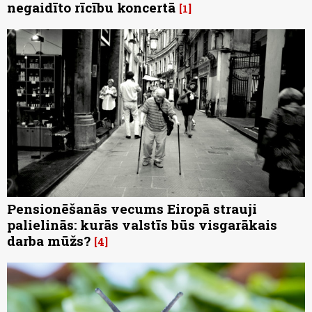
negaidīto rīcību koncertā
1
Pensionēšanās vecums Eiropā strauji
palielinās: kurās valstīs būs visgarākais
darba mūžs?
4