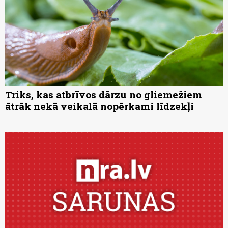
Triks, kas atbrīvos dārzu no gliemežiem
ātrāk nekā veikalā nopērkami līdzekļi