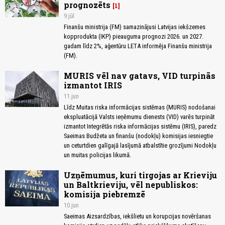
prognozēts
1
9.jūl
Finanšu ministrija (FM) samazinājusi Latvijas iekšzemes
kopprodukta (IKP) pieauguma prognozi 2026. un 2027.
gadam līdz 2%, aģentūru LETA informēja Finanšu ministrija
(FM).
MURIS vēl nav gatavs, VID turpinās
izmantot IRIS
11.jun
Līdz Muitas riska informācijas sistēmas (MURIS) nodošanai
ekspluatācijā Valsts ieņēmumu dienests (VID) varēs turpināt
izmantot Integrētās riska informācijas sistēmu (IRIS), paredz
Saeimas Budžeta un finanšu (nodokļu) komisijas iesniegtie
un ceturtdien galīgajā lasījumā atbalstītie grozījumi Nodokļu
un muitas policijas likumā.
Uzņēmumus, kuri tirgojas ar Krieviju
un Baltkrieviju, vēl nepubliskos:
komisija piebremzē
10.jun
Saeimas Aizsardzības, iekšlietu un korupcijas novēršanas