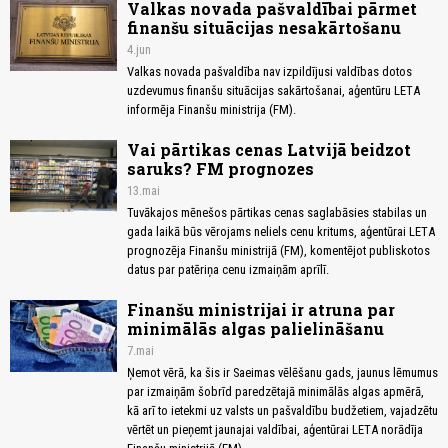
Valkas novada pašvaldībai pārmet
finanšu situācijas nesakārtošanu
4.jun
Valkas novada pašvaldība nav izpildījusi valdības dotos
uzdevumus finanšu situācijas sakārtošanai, aģentūru LETA
informēja Finanšu ministrija (FM).
Vai pārtikas cenas Latvijā beidzot
saruks? FM prognozes
13.mai
Tuvākajos mēnešos pārtikas cenas saglabāsies stabilas un
gada laikā būs vērojams neliels cenu kritums, aģentūrai LETA
prognozēja Finanšu ministrijā (FM), komentējot publiskotos
datus par patēriņa cenu izmaiņām aprīlī.
Finanšu ministrijai ir atruna par
minimālās algas palielināšanu
7.mai
Ņemot vērā, ka šis ir Saeimas vēlēšanu gads, jaunus lēmumus
par izmaiņām šobrīd paredzētajā minimālās algas apmērā,
kā arī to ietekmi uz valsts un pašvaldību budžetiem, vajadzētu
vērtēt un pieņemt jaunajai valdībai, aģentūrai LETA norādīja