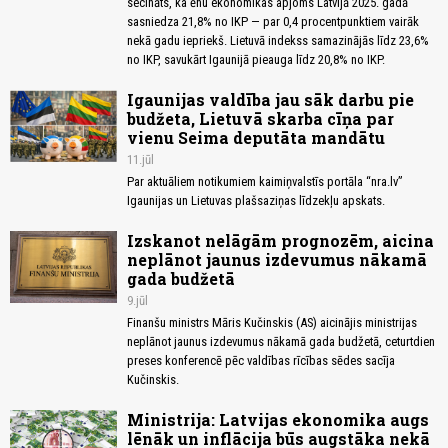
secināts, ka ēnu ekonomikas apjoms Latvijā 2025. gadā
sasniedza 21,8% no IKP — par 0,4 procentpunktiem vairāk
nekā gadu iepriekš. Lietuvā indekss samazinājās līdz 23,6%
no IKP, savukārt Igaunijā pieauga līdz 20,8% no IKP.
Igaunijas valdība jau sāk darbu pie
budžeta, Lietuvā skarba cīņa par
vienu Seima deputāta mandātu
11.jūl
Par aktuāliem notikumiem kaimiņvalstīs portāla “nra.lv”
Igaunijas un Lietuvas plašsaziņas līdzekļu apskats.
Izskanot nelāgām prognozēm, aicina
neplānot jaunus izdevumus nākamā
gada budžetā
9.jūl
Finanšu ministrs Māris Kučinskis (AS) aicinājis ministrijas
neplānot jaunus izdevumus nākamā gada budžetā, ceturtdien
preses konferencē pēc valdības rīcības sēdes sacīja
Kučinskis.
Ministrija: Latvijas ekonomika augs
lēnāk un inflācija būs augstāka nekā