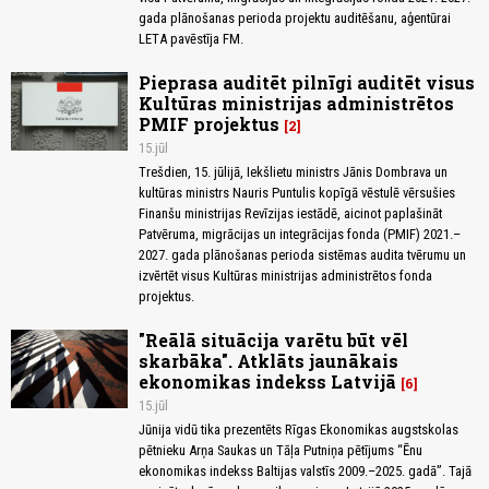
gada plānošanas perioda projektu auditēšanu, aģentūrai
LETA pavēstīja FM.
Pieprasa auditēt pilnīgi auditēt visus
Kultūras ministrijas administrētos
PMIF projektus
2
15.jūl
Trešdien, 15. jūlijā, Iekšlietu ministrs Jānis Dombrava un
kultūras ministrs Nauris Puntulis kopīgā vēstulē vērsušies
Finanšu ministrijas Revīzijas iestādē, aicinot paplašināt
Patvēruma, migrācijas un integrācijas fonda (PMIF) 2021.–
2027. gada plānošanas perioda sistēmas audita tvērumu un
izvērtēt visus Kultūras ministrijas administrētos fonda
projektus.
"Reālā situācija varētu būt vēl
skarbāka". Atklāts jaunākais
ekonomikas indekss Latvijā
6
15.jūl
Jūnija vidū tika prezentēts Rīgas Ekonomikas augstskolas
pētnieku Arņa Saukas un Tāļa Putniņa pētījums “Ēnu
ekonomikas indekss Baltijas valstīs 2009.–2025. gadā”. Tajā