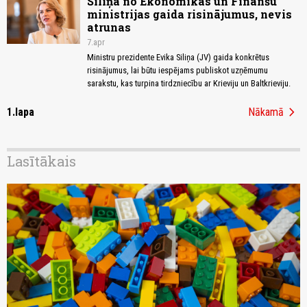
Siliņa no Ekonomikas un Finanšu
ministrijas gaida risinājumus, nevis
atrunas
7.apr
Ministru prezidente Evika Siliņa (JV) gaida konkrētus
risinājumus, lai būtu iespējams publiskot uzņēmumu
sarakstu, kas turpina tirdzniecību ar Krieviju un Baltkrieviju.
chevron_right
1.lapa
Nākamā
Lasītākais