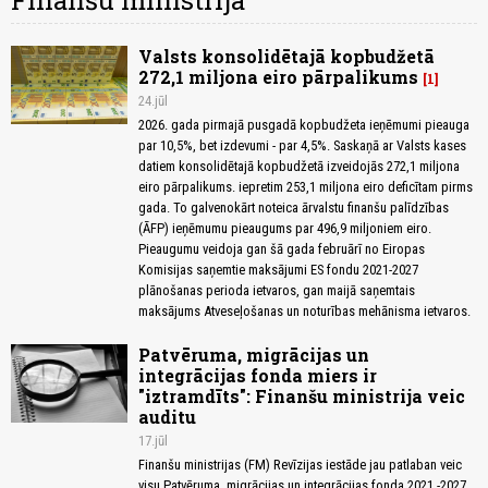
Finanšu ministrija
Valsts konsolidētajā kopbudžetā
272,1 miljona eiro pārpalikums
1
24.jūl
2026. gada pirmajā pusgadā kopbudžeta ieņēmumi pieauga
par 10,5%, bet izdevumi - par 4,5%. Saskaņā ar Valsts kases
datiem konsolidētajā kopbudžetā izveidojās 272,1 miljona
eiro pārpalikums. iepretim 253,1 miljona eiro deficītam pirms
gada. To galvenokārt noteica ārvalstu finanšu palīdzības
(ĀFP) ieņēmumu pieaugums par 496,9 miljoniem eiro.
Pieaugumu veidoja gan šā gada februārī no Eiropas
Komisijas saņemtie maksājumi ES fondu 2021-2027
plānošanas perioda ietvaros, gan maijā saņemtais
maksājums Atveseļošanas un noturības mehānisma ietvaros.
Patvēruma, migrācijas un
integrācijas fonda miers ir
"iztramdīts": Finanšu ministrija veic
auditu
17.jūl
Finanšu ministrijas (FM) Revīzijas iestāde jau patlaban veic
visu Patvēruma, migrācijas un integrācijas fonda 2021.-2027.