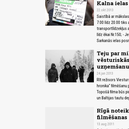
Kalna ielas
22.okt 2013
Saistībā ar mākslas 
7.00 līdz 20.00 tik
transportlīdzekļus 
līdz ēkai Nr.150; - 
Sarkanās ielas posm
Teju par mi
vēsturiskās
uzņemšan
24.jan 2013
Rīt režisors Viestu
hronika" filmēšanu 
Topošā filma būs pi
un Baltijas tautu de
Rīgā noteik
filmēšanas 
13.aug 2011