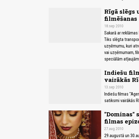
Rīgā slēgs 
filmēšanas 
18.sep 2010
Sakarā ar reklāmas 
Tiks slēgta transpo
uzņēmumu, kuri atro
vai uzņēmumam, film
speciālām atļaujām
Indiešu fil
vairākās Rī
13.sep 2010
Indiešu filmas "Age
satiksmi vairākās Rī
"Dominas" s
filmas epiz
27.aug 2010
29.augustā un 30.au