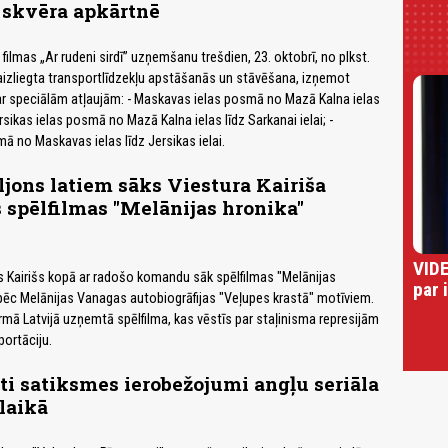
 skvēra apkārtnē
filmas „Ar rudeni sirdī” uzņemšanu trešdien, 23. oktobrī, no plkst.
s aizliegta transportlīdzekļu apstāšanās un stāvēšana, izņemot
ar speciālām atļaujām: - Maskavas ielas posmā no Mazā Kalna ielas
Jersikas ielas posmā no Mazā Kalna ielas līdz Sarkanai ielai; -
ā no Maskavas ielas līdz Jersikas ielai.
ljons latiem sāks Viestura Kairiša
 spēlfilmas "Melānijas hronika"
u
VIDE
rs Kairišs kopā ar radošo komandu sāk spēlfilmas "Melānijas
par 
pēc Melānijas Vanagas autobiogrāfijas "Veļupes krastā" motīviem.
rmā Latvijā uzņemtā spēlfilma, kas vēstīs par staļinisma represijām
portāciju.
ti satiksmes ierobežojumi angļu seriāla
laikā