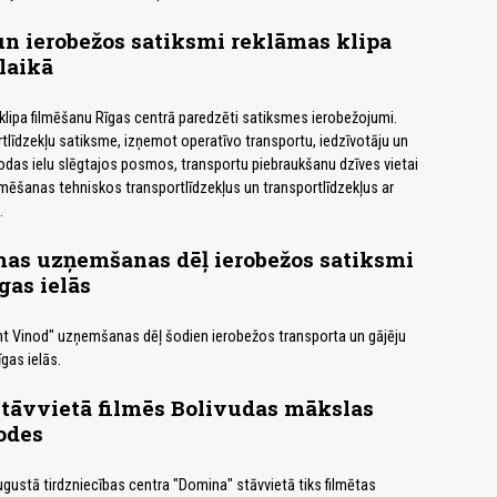
un ierobežos satiksmi reklāmas klipa
laikā
klipa filmēšanu Rīgas centrā paredzēti satiksmes ierobežojumi.
rtlīdzekļu satiksme, izņemot operatīvo transportu, iedzīvotāju un
das ielu slēgtajos posmos, transportu piebraukšanu dzīves vietai
ēšanas tehniskos transportlīdzekļus un transportlīdzekļus ar
.
mas uzņemšanas dēļ ierobežos satiksmi
gas ielās
nt Vinod" uzņemšanas dēļ šodien ierobežos transporta un gājēju
gas ielās.
tāvvietā filmēs Bolivudas mākslas
odes
gustā tirdzniecības centra "Domina" stāvvietā tiks filmētas