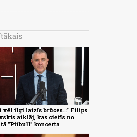
ītākais
 vēl ilgi laizīs brūces...” Filips
vskis atklāj, kas cietīs no
ltā "Pitbull" koncerta