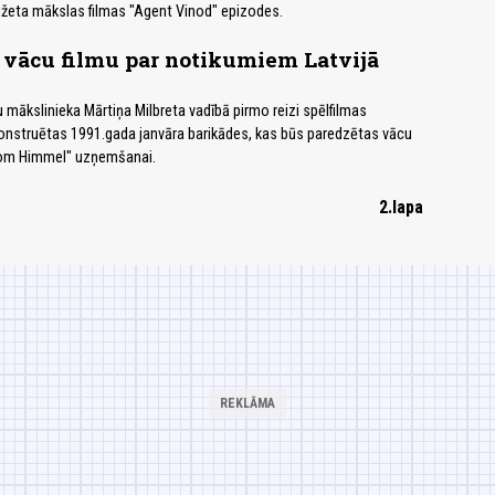
ižeta mākslas filmas "Agent Vinod" epizodes.
 vācu filmu par notikumiem Latvijā
 mākslinieka Mārtiņa Milbreta vadībā pirmo reizi spēlfilmas
onstruētas 1991.gada janvāra barikādes, kas būs paredzētas vācu
vom Himmel" uzņemšanai.
2.lapa