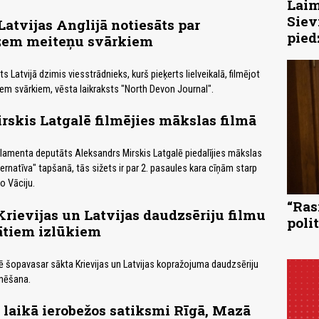
Laim
Siev
Latvijas Anglijā notiesāts par
pied
zem meiteņu svārkiem
ts Latvijā dzimis viesstrādnieks, kurš pieķerts lielveikalā, filmējot
m svārkiem, vēsta laikraksts "North Devon Journal".
irskis Latgalē filmējies mākslas filmā
rlamenta deputāts Aleksandrs Mirskis Latgalē piedalījies mākslas
ernatīva" tapšanā, tās sižets ir par 2. pasaules kara cīņām starp
ko Vāciju.
“Ras
Krievijas un Latvijas daudzsēriju filmu
poli
ātiem izlūkiem
ē šopavasar sākta Krievijas un Latvijas kopražojuma daudzsēriju
lmēšana.
laikā ierobežos satiksmi Rīgā, Mazā