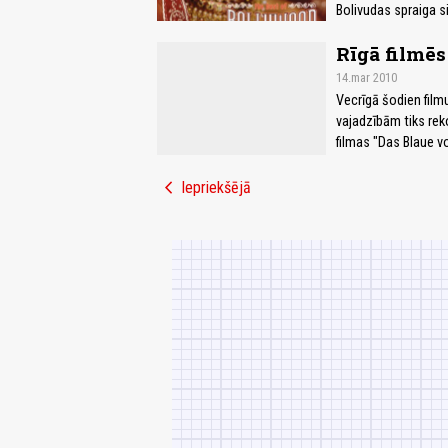
Bolivudas spraiga s
Rīgā filmēs
14.mar 2010
Vecrīgā šodien filmu
vajadzībām tiks rek
filmas "Das Blaue 
chevron_left
Iepriekšējā