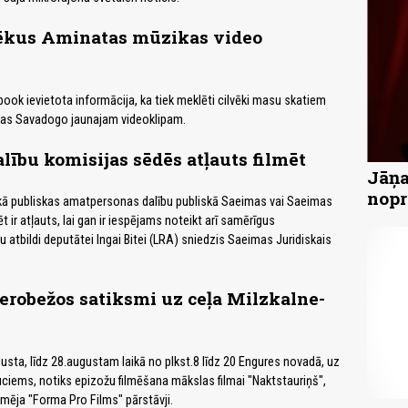
ēkus Aminatas mūzikas video
book ievietota informācija, ka tiek meklēti cilvēki masu skatiem
as Savadogo jaunajam videoklipam.
lību komisijas sēdēs atļauts filmēt
Jāņa
nopr
ā publiskas amatpersonas dalību publiskā Saeimas vai Saeimas
t ir atļauts, lai gan ir iespējams noteikt arī samērīgus
 atbildi deputātei Ingai Bitei (LRA) sniedzis Saeimas Juridiskais
ierobežos satiksmi uz ceļa Milzkalne-
gusta, līdz 28.augustam laikā no plkst.8 līdz 20 Engures novadā, uz
ciems, notiks epizožu filmēšana mākslas filmai "Naktstauriņš",
mēja "Forma Pro Films" pārstāvji.