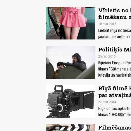
Vīrietis no 
filmēšanu 
10.mar 2015
Lielbritānijā notiesā
jaunām sievietēm ze
Politiķis M
photo_camera
25.feb 2015
Bijušais Eiropas Pa
filmas "Gūtmana alt
Krieviju un nacistis
Rīgā filmē 
par atvaļin
22.mar 2014
Rīgā un tās apkārtn
filmas "DED 005" fi
Filmēšanas 