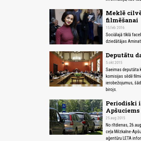
Meklē cilv
filmēšanai
15.feb 2016
Sociālajā tīklā face
dziedātājas Aminat
Deputātu da
5.okt 2015
Saeimas deputāta k
komisijas sēdē filmē
ierobežojumus, šādu
birojs.
Periodiski 
Apšuciems
25.aug 2015
No rītdienas, 26.au
ceļa Milzkalne-Apšu
aģentūru LETA infor