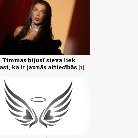
 Timmas bijusī sieva liek
ast, ka ir jaunās attiecībās
1