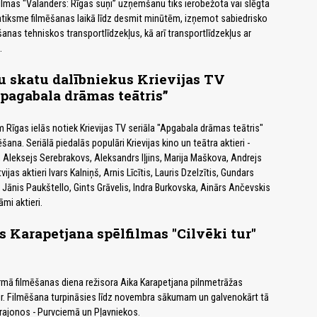
ilmas "Valanders: Rīgas suņi” uzņemšanu tiks ierobežota vai slēgta
atiksme filmēšanas laikā līdz desmit minūtēm, izņemot sabiedrisko
šanas tehniskos transportlīdzekļus, kā arī transportlīdzekļus ar
.
 skatu dalībniekus Krievijas TV
pagabala drāmas teātris”
m Rīgas ielās notiek Krievijas TV seriāla "Apgabala drāmas teātris"
šana. Seriālā piedalās populāri Krievijas kino un teātra aktieri -
 Aleksejs Serebrakovs, Aleksandrs Iļjins, Marija Maškova, Andrejs
tvijas aktieri Ivars Kalniņš, Arnis Līcītis, Lauris Dzelzītis, Gundars
 Jānis Paukštello, Gints Grāvelis, Indra Burkovska, Ainārs Ančevskis
āmi aktieri.
s Karapetjana spēlfilmas "Cilvēki tur"
rmā filmēšanas diena režisora Aika Karapetjana pilnmetrāžas
 tur. Filmēšana turpināsies līdz novembra sākumam un galvenokārt tā
rajonos - Purvciemā un Pļavniekos.