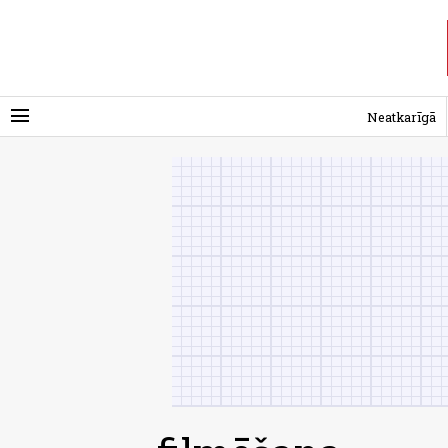
menu
Neatkarīgā