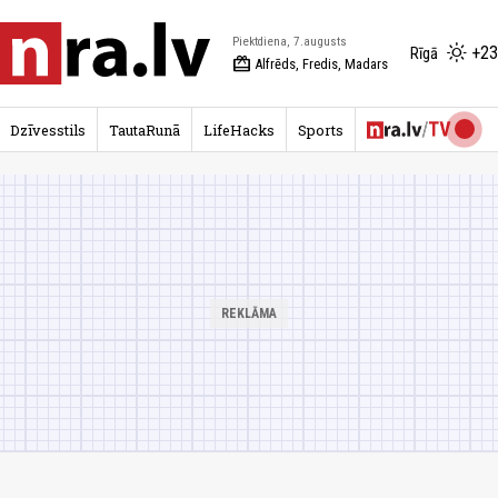
Piektdiena, 7.augusts
+23
Rīgā
redeem
Alfrēds, Fredis, Madars
Dzīvesstils
TautaRunā
LifeHacks
Sports