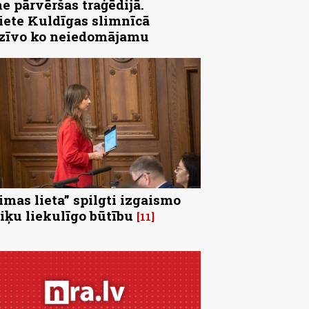
e pārvēršas traģēdijā.
iete Kuldīgas slimnīcā
zīvo ko neiedomājamu
imas lieta” spilgti izgaismo
tiķu liekulīgo būtību
11