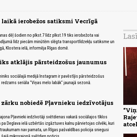
laikā ierobežos satiksmi Vecrīgā
Las
as dēļ šodien no plkst.7 līdz plkst.19 tiks ierobežota vai
dījumā līdz piecām minūtēm slēgta transportlīdzekļu satiksme un
gā, Klostera ielā, informēja Rīgas domē.
iks atklājis pārsteidzošus jaunumus
einiks sociālajā medijā Instagram ir pavēstījis pārsteidzošus
 redzams seriāla "Viņas melo labāk" jaunajā sezonā.
r zārku nobiedē Pļavnieku iedzīvotājus
“Viņi
Raje
ajona Pļavnieki iedzīvotāji svētdienas vakarā sociālajos tīklos
atce
ka pa Deglava ielā uzbērtās izgāztuves kalnu pārvietojas cilvēki, kuri
atraukumam nav pamata, un Rīgas pašvaldības policija sniegusi
 šajā mikrorajonā svētdien noticis.