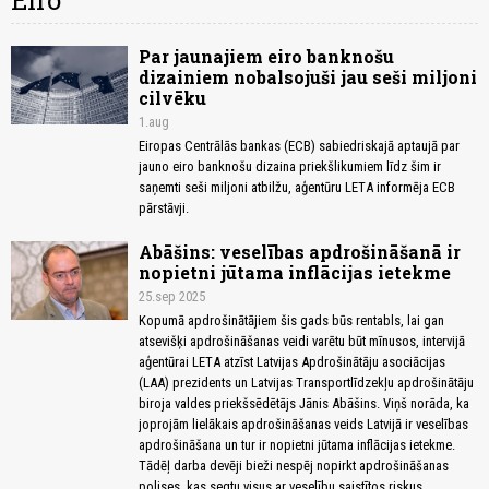
Eiro
Par jaunajiem eiro banknošu
dizainiem nobalsojuši jau seši miljoni
cilvēku
1.aug
Eiropas Centrālās bankas (ECB) sabiedriskajā aptaujā par
jauno eiro banknošu dizaina priekšlikumiem līdz šim ir
saņemti seši miljoni atbilžu, aģentūru LETA informēja ECB
pārstāvji.
Abāšins: veselības apdrošināšanā ir
nopietni jūtama inflācijas ietekme
25.sep 2025
Kopumā apdrošinātājiem šis gads būs rentabls, lai gan
atsevišķi apdrošināšanas veidi varētu būt mīnusos, intervijā
aģentūrai LETA atzīst Latvijas Apdrošinātāju asociācijas
(LAA) prezidents un Latvijas Transportlīdzekļu apdrošinātāju
biroja valdes priekšsēdētājs Jānis Abāšins. Viņš norāda, ka
joprojām lielākais apdrošināšanas veids Latvijā ir veselības
apdrošināšana un tur ir nopietni jūtama inflācijas ietekme.
Tādēļ darba devēji bieži nespēj nopirkt apdrošināšanas
polises, kas segtu visus ar veselību saistītos riskus.