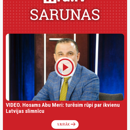
play_circle
VIDEO. Hosams Abu Meri: turēsim rūpi par ikvienu
Latvijas slimnīcu
arrow_right_alt
VAIRĀK