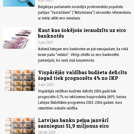
8.jūl 2023
Bulgārijas parlaments noraidījis prokrieviskās populistu
partijas "Vazraždane" ("Atdzimšana") ierosināto referendumu
ar mērķi atlikt eiro ieviešanu.
Kaut kas šokējošs ieraudzīts uz eiro
banknotēs
5.jun 2023
Ikdienā lietojam eiro banknotes un pat nenojaušam, ka rokā
turam pašu "nelabo". Vērīgi cilvēki uz eiro banknotēm
pamanījuši, ko savā ziņā šausminošu.
Vispārējās valdības budžeta deficīts
šogad tiek prognozēts 4% no IKP
5.apr 2023
Vispārējās valdības budžeta deficīts 2026.gadā tiek
prognozēts 0,7% no iekšzemes kopprodukta (IKP), liecina
Latvijas Stabilitātes programma 2023.-2026.gadam, kuru
ceturtdien izskatīs valdība.
Latvijas banku peļņa janvārī
sasniegusi 51,9 miljonus eiro
28.feb 2023