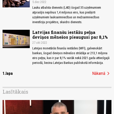
5.dec 2022
Lauku atbalsta dienests (LAD) šogad 35 uzņēmumiem
atprasījis nepilnus 1,4 miljonus eiro, kas piešķirti
uzņēmumiem lauksaimniecības un mežsaimniecības
investīciju projektos, skaidro dienests.
Latvijas finanšu iestāžu peļņa
deviņos mēnešos pieaugusi par 8,1%
27.okt 2022
Latvijas monetārās finanšu iestādes (MFI), galvenokārt
bankas, šogad deviņos mēnešos strādāja ar 213,1 miljona
eiro peļņu, kas ir par 8,1% vairāk nekā 2021.gada attiecīgajā
periodā, liecina Latvijas Bankas publiskotā informācija.
chevron_right
1.lapa
Nākamā
Lasītākais