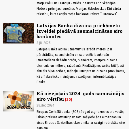
starp Poliju un Franciju - strīds ir saistīts ar divkārtējās
Nobela prēmijas laureātes Marijas Sklodovskas-Kirī vārda
rakstību, kuras attēls rotās banknoti, raksta “Euronews”.
Latvijas Banka dizaina priekšmetu
izveidei piedāvā sasmalcinātas eiro
banknotes
3.jūl 2025
Latvijas Banka aicina uzņēmumus izrādīt interesi par
pārstrādātu, sasmalcinātu un sapresētu banknošu
izmantošanu dažādu preču, piemēram, interjera dizaina
elementu un mēbeļu, ražošanā. Piedāvājums varētu būt īpaši
aktuāls būvniecības, mēbeļu, interjera un dizaina priekšmetu,
kā arī akustisko risinājumu ražotājiem, informē Latvijas
Banka.
Kā aizejošais 2024. gads samazinājis
eiro vērtību
20
28.dec 2024
Eiropas Centrālā banka (ECB) šogad atgriezusies pie vecās,
labās prakses atstutēt pavisam sašķiebušos eirozonas un
visas Eiropas Savienības ekonomiku ar svaigi nodrukātu eiro
saiņiem.