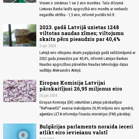
Visiem ir zimāmas 1 vai 2 eiro monētas. Taču drīzumā
Lietuvas Banka laidīs apgrozībā eiro monētu ar nedaudz
negaidītu vērtību - 1,5 eiro, informē portāls tv3.lt.
2023. gadā Latvijā uzietas 1248
viltotas naudas zīmes; viltojumu
skaits pērn pieaudzis par 40,4%
3.apr 2024
Latvijā eiro viltojumu skaits pagājušajā gadā salīdzinājumā ar
2022.gadu pieaudzis par 40,4%, informē Latvijas Bankas
Naudas apgrozības pārvaldes Naudas tehnoloģiju daļas
vadītājs Aleksandrs Antiņš.
Eiropas Komisija Latvijai
pārskaitījusi 26,95 miljonus eiro
25.jan 2024
Eiropas Komisija (EK) ceturtdien Latvijai pārskaitījusi
"RePowerEU" avansa maksājumu 26,95 miljonu eiro apmērā,
aģentūru LETA informēja Finanšu ministrijas (FM) pārstāvji.
Bulgārijas parlaments noraida ieceri
atlikt eiro ieviešanu valstī