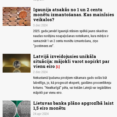
Igaunija atsakās no 1 un 2 centu
monētu izmantošanas. Kas mainīsies
veikalos?
3.dec 2024
2025. gada janvārī Igaunijā stāsies spēkā jauns skaidras
naudas norēķinu noapaļošanas noteikums, kura mērķis ir
samazināt 1 un 2 centu monētu izmantošanu, ziņo
“postimees.ee”.
Latvijā izveidojusies unikāla
situācija: mājokli varot nopirkt par
vienu eiro
1
2.dec 2024
Nekustamā īpašuma pircējiem nākamais gads solās būt
labvēlīgs, jo, kā prognozē eksperti, gaidāms procentlikmju
kritums. “Neatkarīgā” pēta, vai tiešām Latvijā var iegādāties
mājokli par vienu eiro.
Lietuvas banka plāno apgrozībā laist
1,5 eiro monētu
24.apr 2024