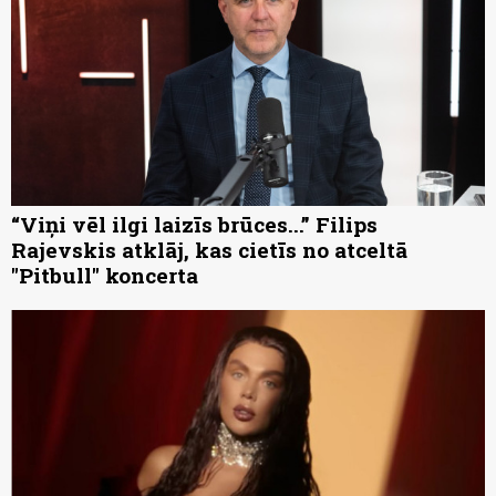
“Viņi vēl ilgi laizīs brūces...” Filips
Rajevskis atklāj, kas cietīs no atceltā
"Pitbull" koncerta