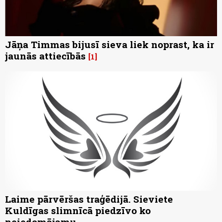
Jāņa Timmas bijusī sieva liek noprast, ka ir
jaunās attiecībās
1
Laime pārvēršas traģēdijā. Sieviete
Kuldīgas slimnīcā piedzīvo ko
neiedomājamu