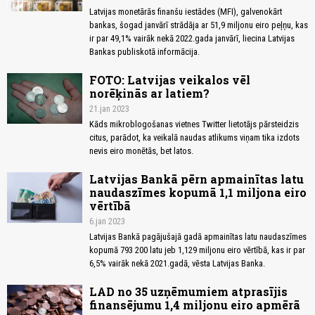
Latvijas monetārās finanšu iestādes (MFI), galvenokārt
bankas, šogad janvārī strādāja ar 51,9 miljonu eiro peļņu, kas
ir par 49,1% vairāk nekā 2022.gada janvārī, liecina Latvijas
Bankas publiskotā informācija.
FOTO: Latvijas veikalos vēl
norēķinās ar latiem?
21.jan 2023
Kāds mikroblogošanas vietnes Twitter lietotājs pārsteidzis
citus, parādot, ka veikalā naudas atlikums viņam tika izdots
nevis eiro monētās, bet latos.
Latvijas Bankā pērn apmainītas latu
naudaszīmes kopumā 1,1 miljona eiro
vērtībā
6.jan 2023
Latvijas Bankā pagājušajā gadā apmainītas latu naudaszīmes
kopumā 793 200 latu jeb 1,129 miljonu eiro vērtībā, kas ir par
6,5% vairāk nekā 2021.gadā, vēsta Latvijas Banka.
LAD no 35 uzņēmumiem atprasījis
finansējumu 1,4 miljonu eiro apmērā