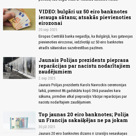
VIDEO: bulgāri uz 50 eiro banknotes
ierauga sātanu; atsakās pievienoties
eirozonai
20.sep 2025
Eiropas Centrālā banka negaidīja, ka Bulgārijā, kas gatavojas
pievienoties eirozonai, iedzīvotāji uz 50 eiro banknotes
atradīs sātaniskas sazvērestības pazīmes.
Jaunais Polijas prezidents pieprasa
reparācijas par nacistu nodarītajiem
zaudējumiem
2.sep 2025
Jaunais Polijas prezidents Karols Navrockis ceremonijas
laikā, pieminot 86.gadskārtu kopš Otrā pasaules kara
sākuma, pirmdien atkal pieprasījis Vācijai reparācijas par
nacistu nodarītajiem zaudējumiem.
Top jaunas 20 eiro banknotes; Polija
un Francija sakašķējas ne pa jokam
30.jūl 2025
Jaunais 20 eiro banknotes dizains ir izraisījis nesaskaņas