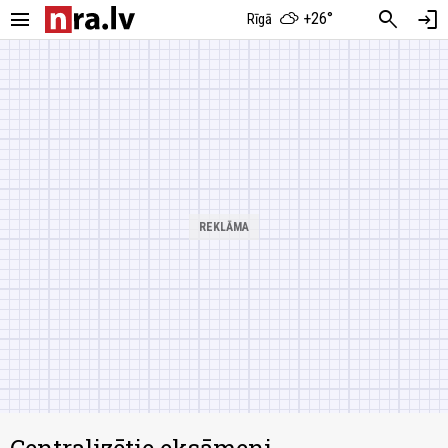
menu
search
login
+26°
Rīgā