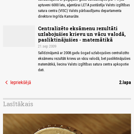
aptuveni 6000 latu, aģentūrai LETA pastāstīja Valsts izglītības
satura centra (VISC) Valsts pārbaudījumu departamenta
direktore Ingrīda Kamarūte.
Centralizēto eksāmenu rezultāti
uzlabojušies krievu un vācu valodā,
pasliktinājušies - matemātikā
21.sep 2009
Salīdzinājumā ar 2008.gadu šogad uzlabojušies centralizēto
eksāmenu rezultāti krievu un vācu valodā, bet pasliktinājušies
matemātikā, liecina Valsts izglītības satura centra apkopotie
dati.
chevron_left
Iepriekšējā
2.lapa
Lasītākais