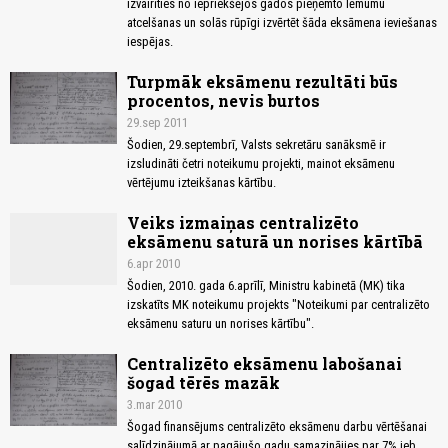
izvairīties no iepriekšējos gados pieņemto lēmumu
atcelšanas un solās rūpīgi izvērtēt šāda eksāmena ieviešanas
iespējas.
Turpmāk eksāmenu rezultāti būs
procentos, nevis burtos
29.sep 2011
Šodien, 29.septembrī, Valsts sekretāru sanāksmē ir
izsludināti četri noteikumu projekti, mainot eksāmenu
vērtējumu izteikšanas kārtību.
Veiks izmaiņas centralizēto
eksāmenu saturā un norises kārtībā
6.apr 2010
Šodien, 2010. gada 6.aprīlī, Ministru kabinetā (MK) tika
izskatīts MK noteikumu projekts "Noteikumi par centralizēto
eksāmenu saturu un norises kārtību".
Centralizēto eksāmenu labošanai
šogad tērēs mazāk
3.mar 2010
Šogad finansējums centralizēto eksāmenu darbu vērtēšanai
salīdzinājumā ar pagājušo gadu samazinājies par 7% jeb