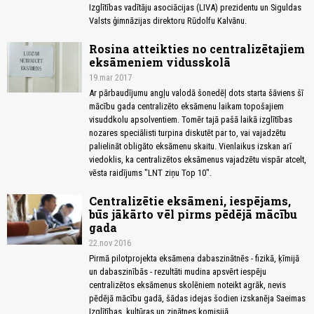
Izglītības vadītāju asociācijas (LIVA) prezidentu un Siguldas
Valsts ģimnāzijas direktoru Rūdolfu Kalvānu.
Rosina atteikties no centralizētajiem
eksāmeniem vidusskolā
19.mar 2017
Ar pārbaudījumu angļu valodā šonedēļ dots starta šāviens šī
mācību gada centralizēto eksāmenu laikam topošajiem
visuddkolu apsolventiem. Tomēr tajā pašā laikā izglītības
nozares speciālisti turpina diskutēt par to, vai vajadzētu
palielināt obligāto eksāmenu skaitu. Vienlaikus izskan arī
viedoklis, ka centralizētos eksāmenus vajadzētu vispār atcelt,
vēsta raidījums "LNT ziņu Top 10".
Centralizētie eksāmeni, iespējams,
būs jākārto vēl pirms pēdējā mācību
gada
22.nov 2016
Pirmā pilotprojekta eksāmena dabaszinātnēs - fizikā, ķīmijā
un dabaszinībās - rezultāti mudina apsvērt iespēju
centralizētos eksāmenus skolēniem noteikt agrāk, nevis
pēdējā mācību gadā, šādas idejas šodien izskanēja Saeimas
Izglītības, kultūras un zinātnes komisijā.