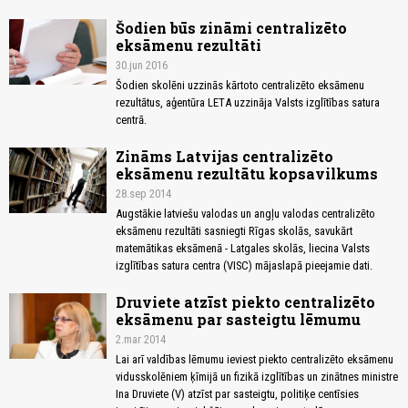
Šodien būs zināmi centralizēto
eksāmenu rezultāti
30.jun 2016
Šodien skolēni uzzinās kārtoto centralizēto eksāmenu
rezultātus, aģentūra LETA uzzināja Valsts izglītības satura
centrā.
Zināms Latvijas centralizēto
eksāmenu rezultātu kopsavilkums
28.sep 2014
Augstākie latviešu valodas un angļu valodas centralizēto
eksāmenu rezultāti sasniegti Rīgas skolās, savukārt
matemātikas eksāmenā - Latgales skolās, liecina Valsts
izglītības satura centra (VISC) mājaslapā pieejamie dati.
Druviete atzīst piekto centralizēto
eksāmenu par sasteigtu lēmumu
2.mar 2014
Lai arī valdības lēmumu ieviest piekto centralizēto eksāmenu
vidusskolēniem ķīmijā un fizikā izglītības un zinātnes ministre
Ina Druviete (V) atzīst par sasteigtu, politiķe centīsies