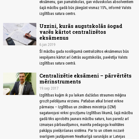
eksāmenu, gan pamatskolas, gan vidusskolas absolventiem
šajā mācību gadā būs jāiegūst vismaz 15%, informē Valsts
izglītības satura centrs.
Uzzini, kurās augstskolās šogad
varēs kārtot centralizētos
eksāmenus
6.jan 2019
Šī mācību gada noslēgumā centralizētos eksāmenus būs
iespējams kārtot arī četrās augstskolās, pavēstīja Valsts
izglītības satura centrā.
Centralizētie eksāmeni – pārvērtēts
mērinstruments
19.sep 2017
Izglītības kuģim ik pa laikam dažādas straumes mēģina
grozīt peldējuma virzienu. Patlaban atkal briest virkne
pārmaiņu – Izglītības un zinātnes ministrija (IZM)
sagatavojusi virkni grozījumu Izglītības likumā, šajā mācību
gadā tiks aprobēts jaunais mācību saturs, kas paredz arī
izmaiņas pārbaudījumos, mainīta pedagogu kvalitātes
pakāpju piešķiršanas sistēma. Par to un citiem nozarē
svarīgiem jautājumiem Neatkarīgā sarunājās ar Latvijas