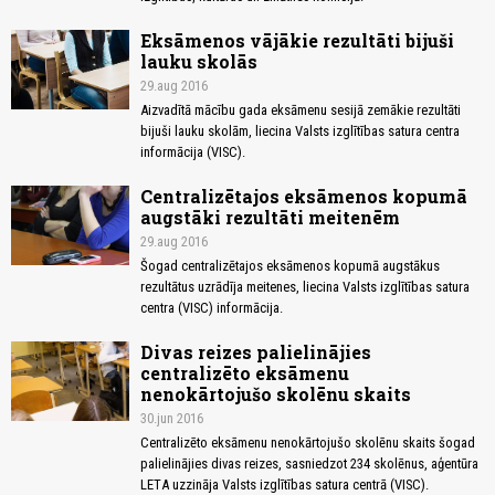
Eksāmenos vājākie rezultāti bijuši
lauku skolās
29.aug 2016
Aizvadītā mācību gada eksāmenu sesijā zemākie rezultāti
bijuši lauku skolām, liecina Valsts izglītības satura centra
informācija (VISC).
Centralizētajos eksāmenos kopumā
augstāki rezultāti meitenēm
29.aug 2016
Šogad centralizētajos eksāmenos kopumā augstākus
rezultātus uzrādīja meitenes, liecina Valsts izglītības satura
centra (VISC) informācija.
Divas reizes palielinājies
centralizēto eksāmenu
nenokārtojušo skolēnu skaits
30.jun 2016
Centralizēto eksāmenu nenokārtojušo skolēnu skaits šogad
palielinājies divas reizes, sasniedzot 234 skolēnus, aģentūra
LETA uzzināja Valsts izglītības satura centrā (VISC).