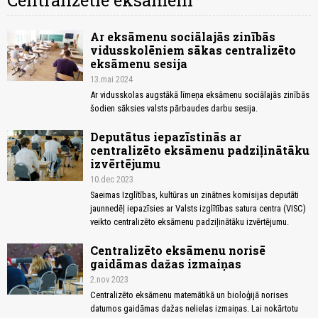
Centralizētie eksāmeni
Ar eksāmenu sociālajās zinībās
vidusskolēniem sākas centralizēto
eksāmenu sesija
13.mai 2024
Ar vidusskolas augstākā līmeņa eksāmenu sociālajās zinībās
šodien sāksies valsts pārbaudes darbu sesija.
Deputātus iepazīstinās ar
centralizēto eksāmenu padziļinātāku
izvērtējumu
10.dec 2023
Saeimas Izglītības, kultūras un zinātnes komisijas deputāti
jaunnedēļ iepazīsies ar Valsts izglītības satura centra (VISC)
veikto centralizēto eksāmenu padziļinātāku izvērtējumu.
Centralizēto eksāmenu norisē
gaidāmas dažas izmaiņas
2.nov 2023
Centralizēto eksāmenu matemātikā un bioloģijā norises
datumos gaidāmas dažas nelielas izmaiņas. Lai nokārtotu