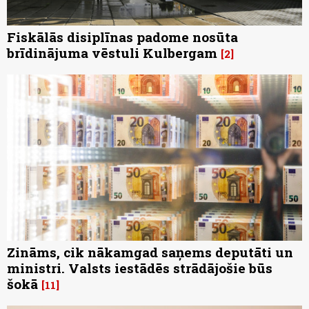
Fiskālās disiplīnas padome nosūta
brīdinājuma vēstuli Kulbergam
2
Zināms, cik nākamgad saņems deputāti un
ministri. Valsts iestādēs strādājošie būs
šokā
11