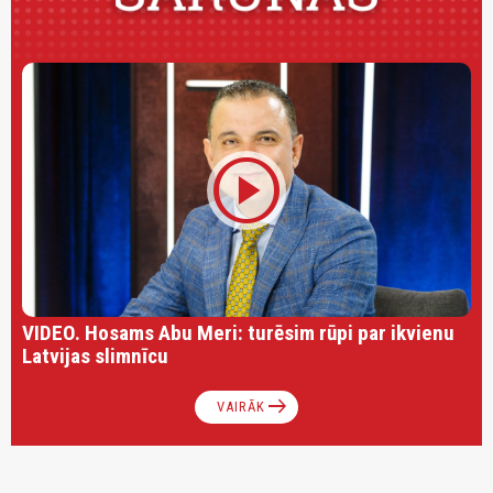
play_circle
VIDEO. Hosams Abu Meri: turēsim rūpi par ikvienu
Latvijas slimnīcu
arrow_right_alt
VAIRĀK