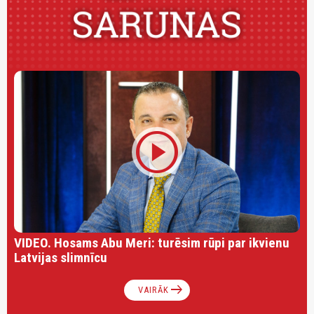
play_circle
VIDEO. Hosams Abu Meri: turēsim rūpi par ikvienu
Latvijas slimnīcu
arrow_right_alt
VAIRĀK