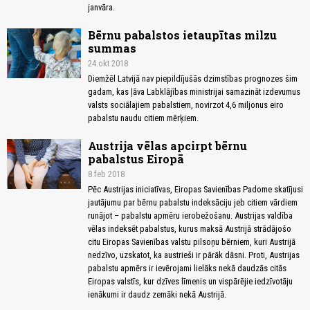
janvāra.
Bērnu pabalstos ietaupītas milzu
summas
24.okt 2018
Diemžēl Latvijā nav piepildījušās dzimstības prognozes šim
gadam, kas ļāva Labklājības ministrijai samazināt izdevumus
valsts sociālajiem pabalstiem, novirzot 4,6 miljonus eiro
pabalstu naudu citiem mērķiem.
Austrija vēlas apcirpt bērnu
pabalstus Eiropā
8.feb 2018
Pēc Austrijas iniciatīvas, Eiropas Savienības Padome skatījusi
jautājumu par bērnu pabalstu indeksāciju jeb citiem vārdiem
runājot – pabalstu apmēru ierobežošanu. Austrijas valdība
vēlas indeksēt pabalstus, kurus maksā Austrijā strādājošo
citu Eiropas Savienības valstu pilsoņu bērniem, kuri Austrijā
nedzīvo, uzskatot, ka austrieši ir pārāk dāsni. Proti, Austrijas
pabalstu apmērs ir ievērojami lielāks nekā daudzās citās
Eiropas valstīs, kur dzīves līmenis un vispārējie iedzīvotāju
ienākumi ir daudz zemāki nekā Austrijā.