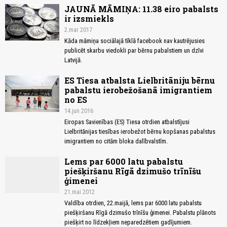
JAUNĀ MĀMIŅA: 11.38 eiro pabalsts
ir izsmiekls
2.mar 2017
Kāda māmiņa sociālajā tīklā facebook nav kautrējusies
publicēt skarbu viedokli par bērnu pabalstiem un dzīvi
Latvijā.
ES Tiesa atbalsta Lielbritāniju bērnu
pabalstu ierobežošanā imigrantiem
no ES
14.jun 2016
Eiropas Savienības (ES) Tiesa otrdien atbalstījusi
Lielbritānijas tiesības ierobežot bērnu kopšanas pabalstus
imigrantiem no citām bloka dalībvalstīm.
Lems par 6000 latu pabalstu
piešķiršanu Rīgā dzimušo trīnīšu
ģimenei
21.mai 2012
Valdība otrdien, 22.maijā, lems par 6000 latu pabalstu
piešķiršanu Rīgā dzimušo trīnīšu ģimenei. Pabalstu plānots
piešķirt no līdzekļiem neparedzētiem gadījumiem.