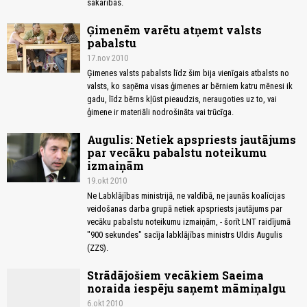
sakarības.
Ģimenēm varētu atņemt valsts
pabalstu
17.nov 2010
Ģimenes valsts pabalsts līdz šim bija vienīgais atbalsts no
valsts, ko saņēma visas ģimenes ar bērniem katru mēnesi ik
gadu, līdz bērns kļūst pieaudzis, neraugoties uz to, vai
ģimene ir materiāli nodrošināta vai trūcīga.
Augulis: Netiek apspriests jautājums
par vecāku pabalstu noteikumu
izmaiņām
19.okt 2010
Ne Labklājības ministrijā, ne valdībā, ne jaunās koalīcijas
veidošanas darba grupā netiek apspriests jautājums par
vecāku pabalstu noteikumu izmaiņām, - šorīt LNT raidījumā
"900 sekundes" sacīja labklājības ministrs Uldis Augulis
(ZZS).
Strādājošiem vecākiem Saeima
noraida iespēju saņemt māmiņalgu
6.okt 2010