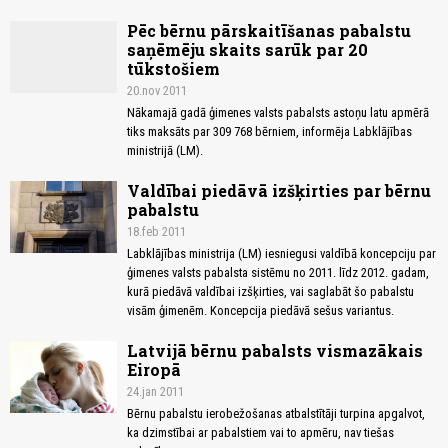
Pēc bērnu pārskaitīšanas pabalstu
saņēmēju skaits sarūk par 20
tūkstošiem
20.nov 2011
Nākamajā gadā ģimenes valsts pabalsts astoņu latu apmērā
tiks maksāts par 309 768 bērniem, informēja Labklājības
ministrijā (LM).
Valdībai piedāvā izšķirties par bērnu
pabalstu
18.feb 2011
Labklājības ministrija (LM) iesniegusi valdībā koncepciju par
ģimenes valsts pabalsta sistēmu no 2011. līdz 2012. gadam,
kurā piedāvā valdībai izšķirties, vai saglabāt šo pabalstu
visām ģimenēm. Koncepcija piedāvā sešus variantus.
Latvijā bērnu pabalsts vismazākais
Eiropā
24.jan 2011
Bērnu pabalstu ierobežošanas atbalstītāji turpina apgalvot,
ka dzimstībai ar pabalstiem vai to apmēru, nav tiešas