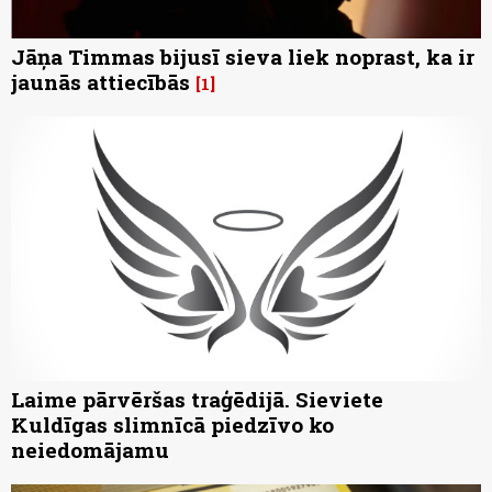
Jāņa Timmas bijusī sieva liek noprast, ka ir
jaunās attiecībās
1
Laime pārvēršas traģēdijā. Sieviete
Kuldīgas slimnīcā piedzīvo ko
neiedomājamu