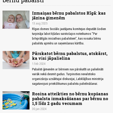
bērnu pabalsti
Izmaiņas bērnu pabalstos Rīgā: kas
jāzina ģimenēm
13.aug 2025
Rīgas domes Sociālo jautājumu komitejas deputāti šodien
turpināja labot kļūdas saistošajos noteikumos "Par
brīvprātīgās iniciatīvas pabalstiem", kas nosaka bērnu
pabalstu apmēru un saņemšanas kārtību.
Pārskatot bērnu pabalstus, atskārst,
ka visi jāpalielina
1.feb 2024
Pabalsti ģimenēm ar bērniem nav pārskatīti un palielināti
vairāk nekā desmit gadus. Turpinoties nevalstisko
organizāciju uzsāktajai diskusijai, Labklājības ministrija
sagatavojusi priekšlikumus pabalstu palielināšanai.
Rosina atteikties no bērnu kopšanas
pabalsta izmaksāšanas par bērnu no
1,5 līdz 2 gadu vecumam
30.jan 2024