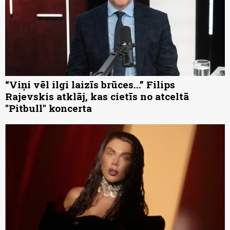
“Viņi vēl ilgi laizīs brūces...” Filips
Rajevskis atklāj, kas cietīs no atceltā
"Pitbull" koncerta