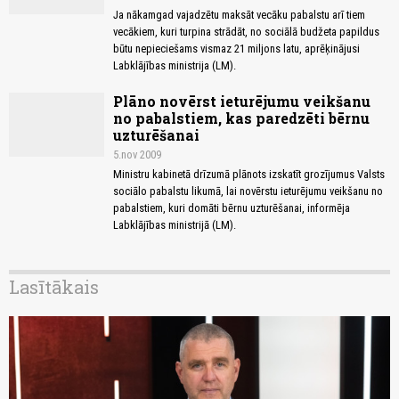
Ja nākamgad vajadzētu maksāt vecāku pabalstu arī tiem
vecākiem, kuri turpina strādāt, no sociālā budžeta papildus
būtu nepieciešams vismaz 21 miljons latu, aprēķinājusi
Labklājības ministrija (LM).
Plāno novērst ieturējumu veikšanu
no pabalstiem, kas paredzēti bērnu
uzturēšanai
5.nov 2009
Ministru kabinetā drīzumā plānots izskatīt grozījumus Valsts
sociālo pabalstu likumā, lai novērstu ieturējumu veikšanu no
pabalstiem, kuri domāti bērnu uzturēšanai, informēja
Labklājības ministrijā (LM).
Lasītākais