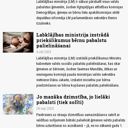
Labklājības ministrija (LM) ir sākusi pārskatīt visus valsts
pabalstus ģimenēm, šodien Ilgtspējīgas attīstības komisijas
Demogrāfijas, ģimeņu un bērnu lietu apakškomisijas sēdē
deputātus informēja LM parlamentārais sekretārs Reinis
Uzulnieks.
Labklājības ministrija izstrādā
priekšlikumus bērnu pabalstu
palielināšanai
4.okt 2023
Labklājības ministrija (LM) izstrādā priekšlikumus Ministru
kabinetam valsts sociālo pabalstu palielināšanai, kas skar
ģimenes ar bērniem, šodien Saeimas Mandātu, ētikas un
iesniegumu komisijā pauda ministrijas valsts sekretāra
vietniece Diāna Jakaite, izskatot iniciatīvu par bērna
piedzimšanas un bērna kopšanas pabalstu palielināšanu.
Jo mazāka dzimstība, jo lielāki
pabalsti (tiek solīti)
28.sep 2020
Pavērsiens uz strauju dzimstības samazināšanos sakrīt ar
valdības solījumiem būtiski palielināt ģimenes valsts pabalstu
bērnu uzturēšanai no aiznākamā – jā, ne no nākamā gada 1.