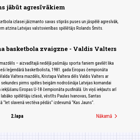
s jābūt agresīvākiem
sketbola izlasei jāizmanto savas stiprās puses un jāspēlē agresīvāk,
iem atzina Latvijas valstsvienības spēlētājs Rolands Šmits.
na basketbola zvaigzne - Valdis Valters
mazdēls – aizvadītajā nedēļā pašmāju sporta faniem gavilēt lika
 tieši leģendārā basketbolista, 1981. gada Eiropas čempionāta
Valda Valtera mazdēls, Kristapa Valtera dēls Valdis Valters ar
4 sekundes pirms spēles beigām nodrošināja Latvijas komandai
n iekļūšanu Eiropas U-18 čempionāta pusfinālā. Un viņš iekļauts arī
ā labāko spēlētāju izlasē, vēstīts Paulas Ivanovas, Santas
ā "Iet slavenā vectēva pēdās" izdevumā "Kas Jauns".
chevron_right
2.lapa
Nākamā