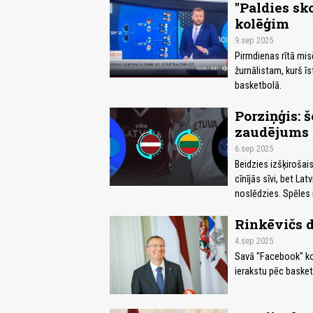
"Paldies sko
kolēģim
9.sep 2025
Pirmdienas rītā mis
žurnālistam, kurš ī
basketbolā.
Porziņģis: 
zaudējums (
6.sep 2025
Beidzies izšķirošais
cīnījās sīvi, bet La
noslēdzies. Spēles r
Rinkēvičs 
4.sep 2025
Savā "Facebook" kon
ierakstu pēc baske