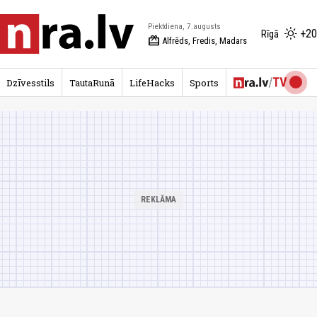
Piektdiena, 7.augusts
+20
Rīgā
redeem
Alfrēds, Fredis, Madars
Dzīvesstils
TautaRunā
LifeHacks
Sports