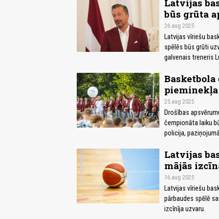
Latvijas bas
būs grūta 
26.aug 2025
Latvijas vīriešu ba
spēlēs būs grūti uz
galvenais treneris L
Basketbola 
pieminekļa 
25.aug 2025
Drošības apsvērumu 
čempionāta laiku bū
policija, paziņojumā
Latvijas ba
mājās izcī
16.aug 2025
Latvijas vīriešu ba
pārbaudes spēlē sav
izcīnīja uzvaru.