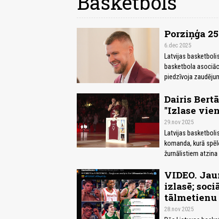
Basketbols
Porziņģa 2
6.dec 2025
Latvijas basketboli
basketbola asociāc
piedzīvoja zaudēju
Dairis Bert
"Izlase vi
29.nov 2025
Latvijas basketboli
komanda, kurā spēlē
žurnālistiem atzina
VIDEO. Jaun
izlasē; soc
tālmetienu
28.nov 2025