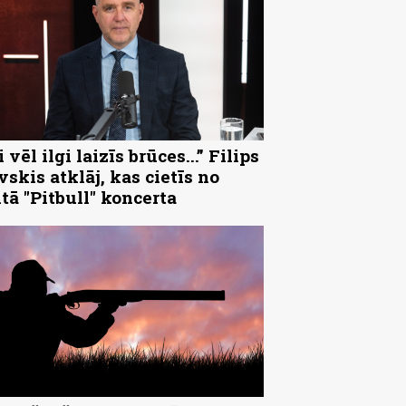
 vēl ilgi laizīs brūces...” Filips
vskis atklāj, kas cietīs no
ltā "Pitbull" koncerta