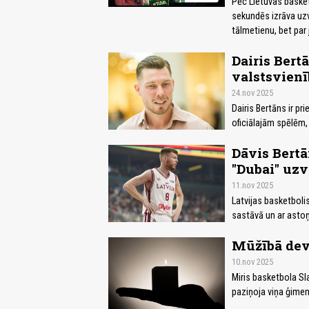
Pēc Lietuvas baske
sekundēs izrāva uzva
tālmetienu, bet par 
Dairis Bert
valstsvienī
24.nov 2025
Dairis Bertāns ir pr
oficiālajām spēlēm,
Dāvis Bertā
"Dubai" uzv
11.nov 2025
Latvijas basketboli
sastāvā un ar astoņ
Mūžībā dev
10.nov 2025
Miris basketbola Sl
paziņoja viņa ģimen