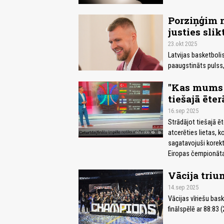
Porziņģim n
justies slik
23.okt 2025
Latvijas basketboli
paaugstināts pulss, 
"Kas mums t
tiešajā ēter
16.sep 2025
Strādājot tiešajā ē
atcerēties lietas, k
sagatavojuši korekt
Eiropas čempionāta 
Vācija triu
14.sep 2025
Vācijas vīriešu bas
finālspēlē ar 88:83 (