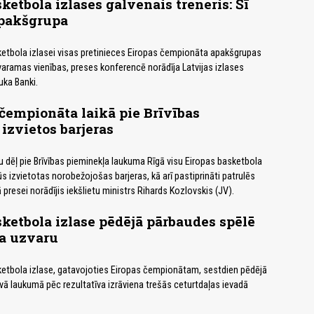
ketbola izlases galvenais treneris: Šī
apakšgrupa
sketbola izlasei visas pretinieces Eiropas čempionāta apakšgrupas
varamas vienības, preses konferencē norādīja Latvijas izlases
uka Banki.
čempionāta laikā pie Brīvības
izvietos barjeras
dēļ pie Brīvības pieminekļa laukuma Rīgā visu Eiropas basketbola
s izvietotas norobežojošas barjeras, kā arī pastiprināti patrulēs
 presei norādījis iekšlietu ministrs Rihards Kozlovskis (JV).
sketbola izlase pēdējā pārbaudes spēlē
na uzvaru
sketbola izlase, gatavojoties Eiropas čempionātam, sestdien pēdējā
ā laukumā pēc rezultatīva izrāviena trešās ceturtdaļas ievadā