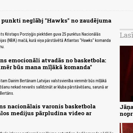
5 punkti neglābj "Hawks" no zaudējuma
Las
sts Kristaps Porziņģis piektdien guva 25 punktus Nacionālās
ijas (NBA) mačā, kurā viņa pārstāvētā Atlantas "Hawks" komanda
mu.
āns emocionāli atvadās no basketbola:
enmēr būs mana mīļākā komanda"
stam Dairim Bertānam Latvijas valstsvienība vienmēr būs mīļākā
šanu nekad nevarēs salīdzināt ar kluba pārstāvēšanu, sarunā ar
 Bertāns.
s nacionālais varonis basketbola
Jāņa
iālos medijus pārpludina video ar
nopr