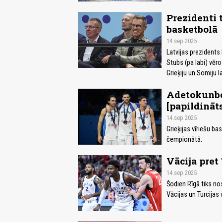
Prezidenti 
basketbolā
14.sep 2025
Latvijas prezidents
Stubs (pa labi) vēr
Grieķiju un Somiju l
Adetokunbo 
[papildināt
14.sep 2025
Grieķijas vīriešu b
čempionātā.
Vācija pret 
14.sep 2025
Šodien Rīgā tiks no
Vācijas un Turcijas