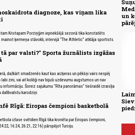
Suņu
Medn
oskaidrota diagnoze, kas viņam lika
un k
ti
pārē
stam Kristapam Porziņģim iepriekšējā sezonā tika konstatēts
mainot ķermeņa stāvokli, intervijā "The Athletic" atklāja sportists.
ā par valsti?" Sporta žurnālists izgāžas
ā
terā, dažkārt smadzenēs kaut kas aizķeras un pēkšņi vairs nespēj
o labi zini, vai arī kolēģi nav bijuši uzdevumu augstumos un nav
u informāciju. Šoreiz sajukumu "Rīta panorāmas" tiešraidē izraisīja
dalībvalstu karodziņi.
Laim
Siev
mfē Rīgā: Eiropas čempioni basketbolā
pied
ketbola izlase svētdien Rīgā tika kronēta par Eiropas čempioni,
24:22, 16:24, 26:21, 22:16) pārspējot Turciju.