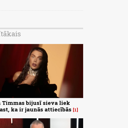
ītākais
 Timmas bijusī sieva liek
ast, ka ir jaunās attiecībās
1