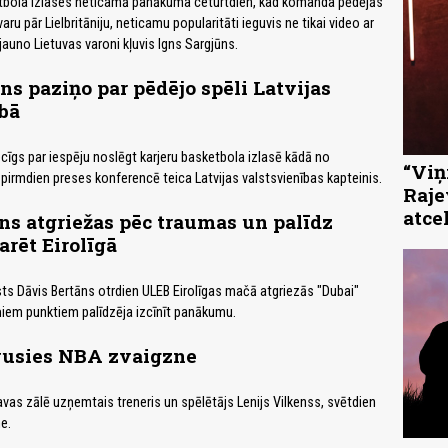
tbola izlases neticamā panākuma ceturtdien, kad komanda pēdējās
ru pār Lielbritāniju, neticamu popularitāti ieguvis ne tikai video ar
jauno Lietuvas varoni kļuvis Igns Sargjūns.
āns paziņo par pēdējo spēli Latvijas
bā
iecīgs par iespēju noslēgt karjeru basketbola izlasē kādā no
“Viņi
 pirmdien preses konferencē teica Latvijas valstsvienības kapteinis.
Raje
atce
ns atgriežas pēc traumas un palīdz
arēt Eirolīgā
sts Dāvis Bertāns otrdien ULEB Eirolīgas mačā atgriezās "Dubai"
iem punktiem palīdzēja izcīnīt panākumu.
usies NBA zvaigzne
avas zālē uzņemtais treneris un spēlētājs Lenijs Vilkenss, svētdien
e.