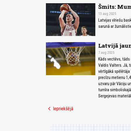
Šmits: Mum
13.aug 2025
Latvijas vīriešu ba
sarunā ar žurnālist
Latvijā jau
7.aug 2025
Kāds vectēvs, tāds 
Valdis Valters. Jā,
vērtīgākā spēlētāja 
precīzu metienu 1,
uzvaru pār Vāciju u
turnīra simboliskaj
Sergejevas materiāl
chevron_left
Iepriekšējā