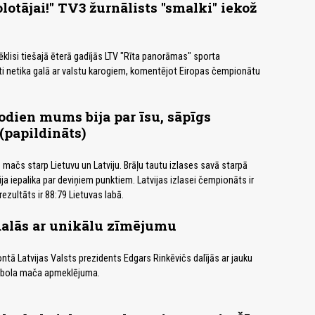
lotājai!" TV3 žurnālists "smalki" iekož
ēklisi tiešajā ēterā gadījās LTV "Rīta panorāmas" sporta
sti netika galā ar valstu karogiem, komentējot Eiropas čempionātu
šodien mums bija par īsu, sāpīgs
papildināts)
 mačs starp Lietuvu un Latviju. Brāļu tautu izlases savā starpā
tvija iepalika par deviņiem punktiem. Latvijas izlasei čempionāts ir
ezultāts ir 88:79 Lietuvas labā.
dalās ar unikālu zīmējumu
tā Latvijas Valsts prezidents Edgars Rinkēvičs dalījās ar jauku
tbola mača apmeklējuma.