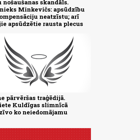
 nošaušanas skandāls.
ieks Minkevičs: apsūdzību
ompensāciju neatzīstu; arī
jie apsūdzētie rausta plecus
e pārvēršas traģēdijā.
iete Kuldīgas slimnīcā
zīvo ko neiedomājamu