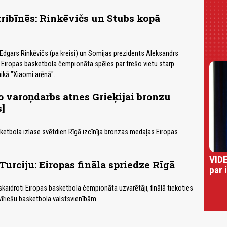
tribīnēs: Rinkēvičs un Stubs kopā
 Edgars Rinkēvičs (pa kreisi) un Somijas prezidents Aleksandrs
o Eiropas basketbola čempionāta spēles par trešo vietu starp
aikā "Xiaomi arēnā".
varoņdarbs atnes Grieķijai bronzu
s]
asketbola izlase svētdien Rīgā izcīnīja bronzas medaļas Eiropas
VIDE
Turciju: Eiropas fināla spriedze Rīgā
par 
skaidroti Eiropas basketbola čempionāta uzvarētāji, finālā tiekoties
 vīriešu basketbola valstsvienībām.