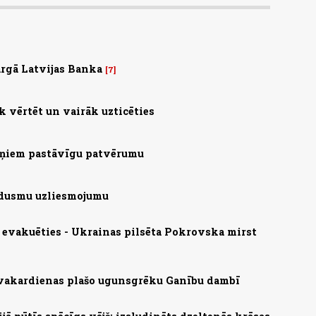
rgā Latvijas Banka
7
 vērtēt un vairāk uzticēties
aiņiem pastāvīgu patvērumu
o dusmu uzliesmojumu
s evakuēties - Ukrainas pilsēta Pokrovska mirst
 vakardienas plašo ugunsgrēku Ganību dambī