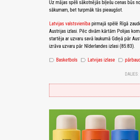
Uz mājas spēli sākotnējās biļešu cenas būs no
sākumam, bet turpmāk tās pieaugšot.
Latvijas valstsvienība
pirmajā spēlē Rīgā zaudē
Austrijas izlasi. Pēc divām kārtām Polijas kom
startēja ar uzvaru savā laukumā Gdiņā pār Aus
izrāva uzvaru pār Nīderlandes izlasi (85:83).
label
label
label
Basketbols
Latvijas izlase
pārbau
DALIES: