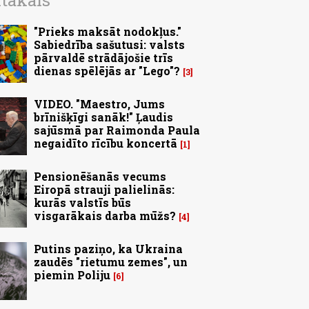
ītākais
"Prieks maksāt nodokļus."
Sabiedrība sašutusi: valsts
pārvaldē strādājošie trīs
dienas spēlējās ar "Lego"?
3
VIDEO. "Maestro, Jums
brīnišķīgi sanāk!" Ļaudis
sajūsmā par Raimonda Paula
negaidīto rīcību koncertā
1
Pensionēšanās vecums
Eiropā strauji palielinās:
kurās valstīs būs
visgarākais darba mūžs?
4
Putins paziņo, ka Ukraina
zaudēs "rietumu zemes", un
piemin Poliju
6