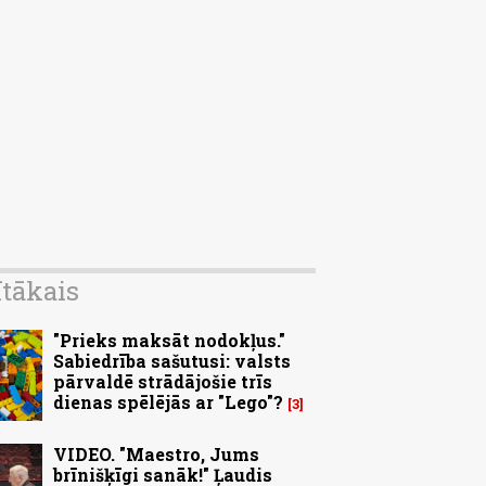
ītākais
"Prieks maksāt nodokļus."
Sabiedrība sašutusi: valsts
pārvaldē strādājošie trīs
dienas spēlējās ar "Lego"?
3
VIDEO. "Maestro, Jums
brīnišķīgi sanāk!" Ļaudis