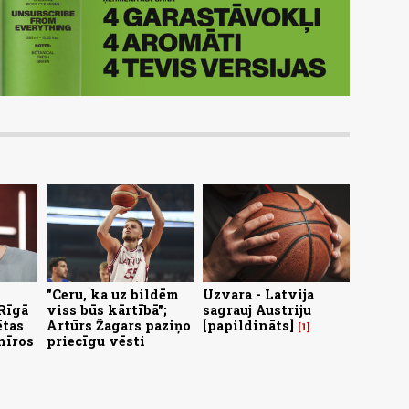
"Ceru, ka uz bildēm
Uzvara - Latvija
Rīgā
viss būs kārtībā";
sagrauj Austriju
ētas
Artūrs Žagars paziņo
[papildināts]
1
nīros
priecīgu vēsti