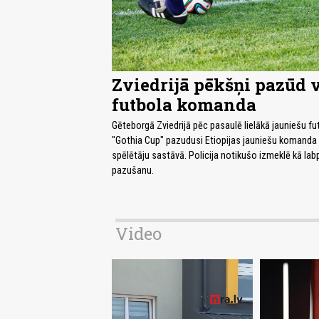
Zviedrijā pēkšņi pazūd 
futbola komanda
Gēteborgā Zviedrijā pēc pasaulē lielākā jauniešu fut
"Gothia Cup" pazudusi Etiopijas jauniešu komanda
spēlētāju sastāvā. Policija notikušo izmeklē kā lab
pazušanu.
Video