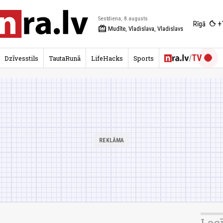
Sestdiena, 8.augusts
+
Rīgā
redeem
Mudīte, Vladislava, Vladislavs
Dzīvesstils
TautaRunā
LifeHacks
Sports