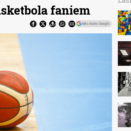
Las
asketbola faniem
Seko mums Google