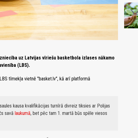
dzniecība uz Latvijas vīriešu basketbola izlases nākamo
avienība (LBS).
LBS tīmekļa vietnē "basket.lv", kā arī platformā
ules kausa kvalifikācijas turnīrā divreiz tiksies ar Polijas
ačs savā
laukumā
, bet pēc tam 1. martā būs spēle viesos