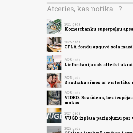
Atceries, kas notika...?
2023.gads
Komercbanku superpeļņu apsa
2025.gads
CFLA fondu apguvē sola mazāk
2025.gads
Lielbritānija sāk atteikt ukr
2025.gads
3 zodiaka zīmes ar vislielāk
2025.gads
VIDEO. Bez ūdens, bez iespēja
mokās
2024.gads
VUGD izplata paziņojumu par
2023.gads