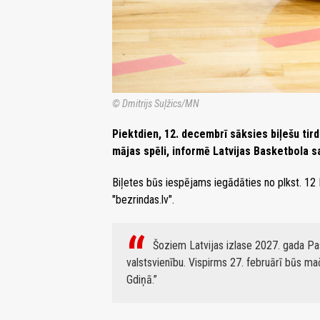
© Dmitrijs Suļžics/MN
Piektdien, 12. decembrī sāksies biļešu tir
mājas spēli, informē Latvijas Basketbola s
Biļetes būs iespējams iegādāties no plkst. 12 
"bezrindas.lv".
Šoziem Latvijas izlase 2027. gada Pasa
valstsvienību. Vispirms 27. februārī būs m
Gdiņā.