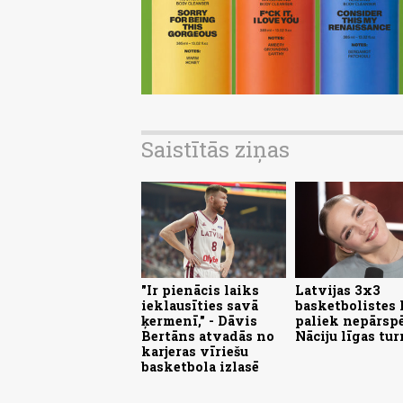
Saistītās ziņas
"Ir pienācis laiks
Latvijas 3x3
ieklausīties savā
basketbolistes 
ķermenī," - Dāvis
paliek nepārsp
Bertāns atvadās no
Nāciju līgas tur
karjeras vīriešu
basketbola izlasē