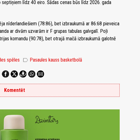
 septiņiem līdz 40 eiro. Šādas cenas būs līdz 2026. gada
ja nīderlandiešiem (78:86), bet izbraukumā ar 86:68 pieveica
anda ar divām uzvarām ir F grupas tabulas galvgalī. Poļi
trijas komandu (90:78), bet otrajā mačā izbraukumā galotnē
label
des spēles
Pasaules kauss basketbolā
Komentēt