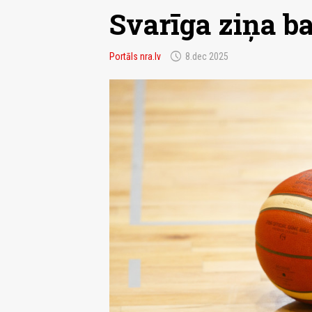
Svarīga ziņa b
schedule
Portāls nra.lv
8.dec 2025