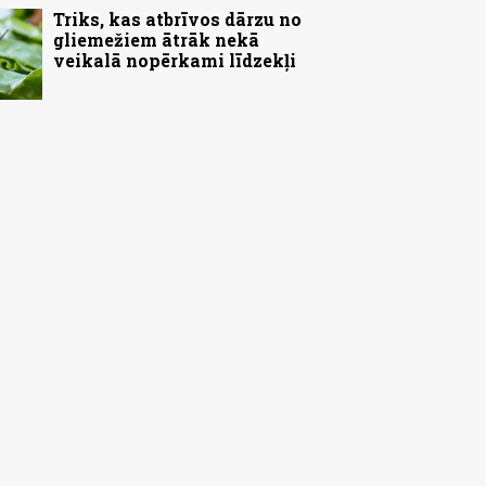
Triks, kas atbrīvos dārzu no
gliemežiem ātrāk nekā
veikalā nopērkami līdzekļi