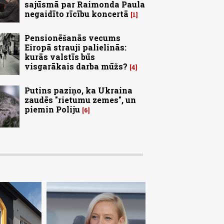
sajūsmā par Raimonda Paula
negaidīto rīcību koncertā
1
Pensionēšanās vecums
Eiropā strauji palielinās:
kurās valstīs būs
visgarākais darba mūžs?
4
Putins paziņo, ka Ukraina
zaudēs "rietumu zemes", un
piemin Poliju
6