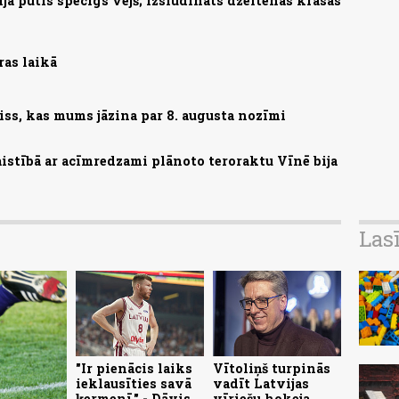
ā pūtīs spēcīgs vējš; izsludināts dzeltenās krāsas
ras laikā
iss, kas mums jāzina par 8. augusta nozīmi
saistībā ar acīmredzami plānoto teroraktu Vīnē bija
Las
"Ir pienācis laiks
Vītoliņš turpinās
ieklausīties savā
vadīt Latvijas
ķermenī," - Dāvis
vīriešu hokeja