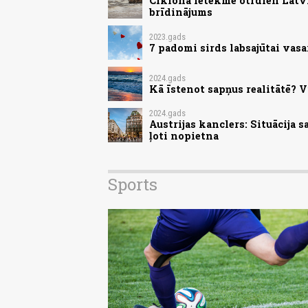
Ciklona ietekmē otrdien Latvij
brīdinājums
2023.gads
7 padomi sirds labsajūtai vasa
2024.gads
Kā īstenot sapņus realitātē? V
2024.gads
Austrijas kanclers: Situācija 
ļoti nopietna
Sports