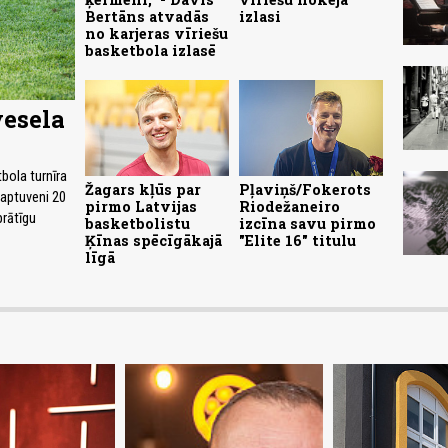
Bertāns atvadās
izlasi
no karjeras vīriešu
basketbola izlasē
vesela
bola turnīra
Žagars kļūs par
Pļaviņš/Fokerots
 aptuveni 20
pirmo Latvijas
Riodežaneiro
prātīgu
basketbolistu
izcīna savu pirmo
Ķīnas spēcīgākajā
"Elite 16" titulu
līgā