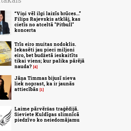
ītākais
“Viņi vēl ilgi laizīs brūces...”
Filips Rajevskis atklāj, kas
cietīs no atceltā "Pitbull"
koncerta
Trīs eiro muitas nodoklis.
Iekasēti jau pieci miljoni
eiro, bet budžetā ieskaitīts
tikai viens; kur palika pārējā
nauda?
4
Jāņa Timmas bijusī sieva
liek noprast, ka ir jaunās
attiecībās
1
Laime pārvēršas traģēdijā.
Sieviete Kuldīgas slimnīcā
piedzīvo ko neiedomājamu