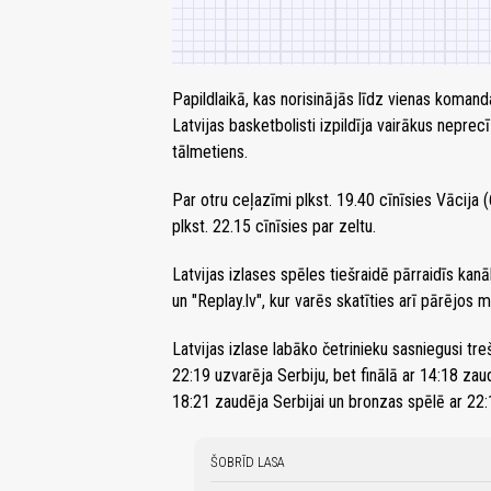
Papildlaikā, kas norisinājās līdz vienas koman
Latvijas basketbolisti izpildīja vairākus nepr
tālmetiens.
Par otru ceļazīmi plkst. 19.40 cīnīsies Vācija (6
plkst. 22.15 cīnīsies par zeltu.
Latvijas izlases spēles tiešraidē pārraidīs kan
un "Replay.lv", kur varēs skatīties arī pārējos 
Latvijas izlase labāko četrinieku sasniegusi tr
22:19 uzvarēja Serbiju, bet finālā ar 14:18 zau
18:21 zaudēja Serbijai un bronzas spēlē ar 22:1
ŠOBRĪD LASA