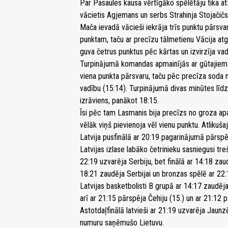
Par Pasaules kausa vērtīgāko spēlētāju tika atz
vācietis Agjemans un serbs Strahinja Stojačičs
Mača ievadā vācieši iekrāja trīs punktu pārsv
punktam, taču ar precīzu tālmetienu Vācija at
guva četrus punktus pēc kārtas un izvirzīja vad
Turpinājumā komandas apmainījās ar gūtajiem 
viena punkta pārsvaru, taču pēc precīza soda 
vadību (15:14). Turpinājumā divas minūtes līd
izrāviens, panākot 18:15.
Īsi pēc tam Lasmanis bija precīzs no groza apa
vēlāk viņš pievienoja vēl vienu punktu. Atlikuša
Latvija pusfinālā ar 20:19 pagarinājumā pārspēja
Latvijas izlase labāko četrinieku sasniegusi tr
22:19 uzvarēja Serbiju, bet finālā ar 14:18 zau
18:21 zaudēja Serbijai un bronzas spēlē ar 22:1
Latvijas basketbolisti B grupā ar 14:17 zaudēja
arī ar 21:15 pārspēja Čehiju (15.) un ar 21:12 
Astotdaļfinālā latvieši ar 21:19 uzvarēja Jaunz
numuru saņēmušo Lietuvu.