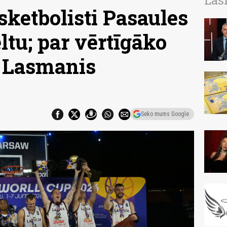
Las
sketbolisti Pasaules
ltu; par vērtīgāko
s Lasmanis
Seko mums Google