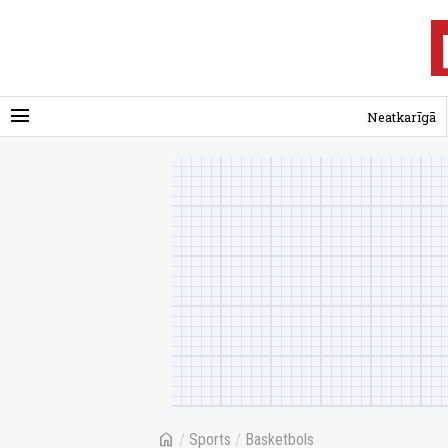
menu
Neatkarīgā
home
/
Sports
/
Basketbols