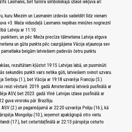
īts Lasmanis, bet turnīra simboliskajā izlasē iekļuva arī
.
aru, kuru Miezim un Lasmanim izdevās sadeldēt līdz vienam
guva +3. Mača vidusdaļā Lasmanis nepilnas minūtes nogrieznī
ībā Latviju ar 11:10.
punktiem, un pēc Mieža precīza tālmetiena Latvija atguva
metiena un gūta punkta pēc caurgājiena Vācija atjaunoja sev
z pamatlaika beigām latviešiem padevās četru punktu
kšas, rezultātam kļūstot 19:15 Latvijas labā, un pusminūti
jās sekundēs punkti vairs netika gūti, latviešiem svinot uzvaru.
 Serbiju (1.), bet Vācija ar 19:18 uzvarēja Franciju (5.).
ešo reizi vēsturē. 2019. gadā Amsterdamā latvieši pusfinālā ar
dēja ASV, bet 2023. gadā Vīnē Latvijas izlase pusfinālā ar
2 guva virsroku pār Brazīliju.
 ASV (2.) un pagarinājumā ar 22:20 uzvarēja Poliju (16.), kā
pārspēja Mongoliju (10.), ieņemot apakšgrupā otro vietu.
ēlandi (17.), bet ceturtdaļfinālā ar 22:13 pārspēja ceturto