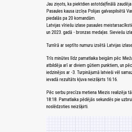
Jau ziņots, ka piektdien astotdaļfinālā zaudēja
Pasaules kausa izcīņa Polijas galvaspilsētā Var
piedalās pa 20 komandām.
Latvijas vīriešu izlase pasaules meistarsacīks
un 2023. gadā - bronzas medaļas. Sieviešu izlas
Turnīrā ar septīto numuru izsētā Latvijas izlas
Trīs minūtes līdz pamatlaika beigām pēc Mieža 
atbildēja arī ar diviem gūtiem punktiem, un p
iedzinējos ar -3. Turpinājumā latvieši vēl sam
ievadā rezultāts kļuva neizšķirts 16:16.
Pēc serbu precīza metiena Miezis realizēja tālm
18:18. Pamatlaika pēdējās sekundēs pie uzbruku
noslēdzoties neizšķirti.