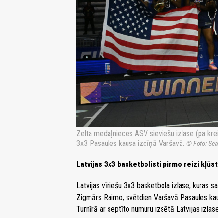
Zelta medaļnieces ASV sieviešu izlase (pa kreis
​​3x3 Pasaules kausa izcīņā Varšavā.
© Foto: Sca
Latvijas 3x3 basketbolisti pirmo reizi kļū
Latvijas vīriešu 3x3 basketbola izlase, kuras s
Zigmārs Raimo, svētdien Varšavā Pasaules kaus
Turnīrā ar septīto numuru izsētā Latvijas izlase