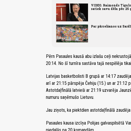
VIDEO. Raimonds Tiguls 
satiek savu dēlu pēc 25
Par pārcelšanos uz Sardī
Pērn Pasaules kausā abu izlašu ceļi nekrustojās
20:14. No šī turnīra sastāva tajā nespēlēja tika
Latvijas basketbolisti B grupā ar 14:17 zaudēja
arī ar 21:15 pārspēja Čehiju (15.) un ar 21:12 
Astotdaļfinālā latvieši ar 21:19 uzvarēja Jaunz
numuru saņēmušo Lietuvu.
Jau ziņots, ka piektdien astotdaļfinālā zaudēja
Pasaules kausa izcīņa Polijas galvaspilsētā Var
piedalās pa 20 komandām.