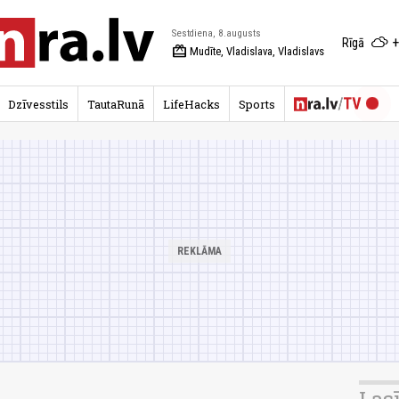
Sestdiena, 8.augusts
+
Rīgā
redeem
Mudīte, Vladislava, Vladislavs
Dzīvesstils
TautaRunā
LifeHacks
Sports