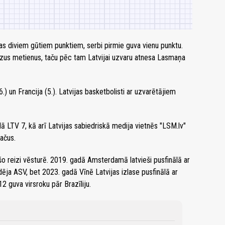
das diviem gūtiem punktiem, serbi pirmie guva vienu punktu.
ecīzus metienus, taču pēc tam Latvijai uzvaru atnesa Lasmaņa
.) un Francija (5.). Latvijas basketbolisti ar uzvarētājiem
ālā LTV 7, kā arī Latvijas sabiedriskā medija vietnēs "LSM.lv"
mačus.
ešo reizi vēsturē. 2019. gadā Amsterdamā latvieši pusfinālā ar
dēja ASV, bet 2023. gadā Vīnē Latvijas izlase pusfinālā ar
2 guva virsroku pār Brazīliju.