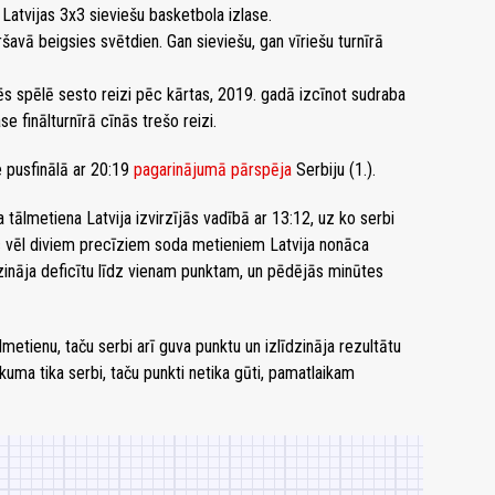
 Latvijas 3x3 sieviešu basketbola izlase.
šavā beigsies svētdien. Gan sieviešu, gan vīriešu turnīrā
tēs spēlē sesto reizi pēc kārtas, 2019. gadā izcīnot sudraba
e finālturnīrā cīnās trešo reizi.
e pusfinālā ar 20:19
pagarinājumā pārspēja
Serbiju (1.).
tālmetiena Latvija izvirzījās vadībā ar 13:12, uz ko serbi
ēc vēl diviem precīziem soda metieniem Latvija nonāca
azināja deficītu līdz vienam punktam, un pēdējās minūtes
etienu, taču serbi arī guva punktu un izlīdzināja rezultātu
ma tika serbi, taču punkti netika gūti, pamatlaikam