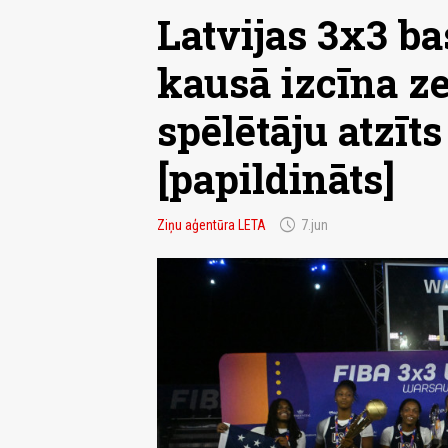
Latvijas 3x3 ba
kausā izcīna ze
spēlētāju atzīt
[papildināts]
schedule
Ziņu aģentūra LETA
7.jun