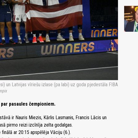
i) un Latvijas vīriešu izlase (pa labi) uz goda pjedestāla FIBA
npix
st par pasaules čempioniem.
astāvā ir Nauris Miezis, Kārlis Lasmanis, Francis Lācis un
ā pirmo reizi izcīnīja zelta godalgas.
 finālā ar 20:15 apspēlēja Vāciju (6.).