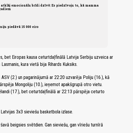
atklāj emocionālu brīdi dzīvē: Es piedzīvoju to, kā mamma
 gadiem
niju piedāvā 15 000 eiro
, bet Eiropas kausa ceturtdaļfinālā Latvija Serbiju uzveica ar
i Lasmanis, kura vietā bija Rihards Kuksiks.
 ASV (2.) un pagarinājumā ar 22:20 uzvarēja Poliju (16.), kā
pārspēja Mongoliju (10.), ieņemot apakšgrupā otro vietu.
ēlandi (17.), bet ceturtdaļfinālā ar 22:13 pārspēja ceturto
 Latvijas 3x3 sieviešu basketbola izlase.
šavā beigsies svētdien. Gan sieviešu, gan vīriešu turnīrā