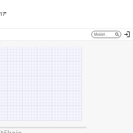
17°
login
search