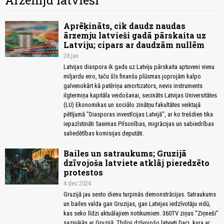
Ārzemju latvieši
Aprēķināts, cik daudz naudas
ārzemju latvieši gadā pārskaita uz
Latviju; cipars ar daudzām nullēm
28.jan
Latvijas diaspora ik gadu uz Latviju pārskaita aptuveni vienu
miljardu eiro, taču šīs finanšu plūsmas joprojām kalpo
galvenokārt kā patēriņa amortizators, nevis instruments
ilgtermiņa kapitāla veidošanai, secināts Latvijas Universitātes
(LU) Ekonomikas un sociālo zinātņu fakultātes veik­tajā
pētījumā "Diasporas investīcijas Latvijā", ar ko trešdien tika
iepazīstināti Saeimas Pilsonības, migrācijas un sabiedrības
saliedētības komisijas deputāti.
Bailes un satraukums; Gruzijā
dzīvojoša latviete atklāj pieredzēto
protestos
4.dec 2024
Gruzijā jau sesto dienu turpinās demonstrācijas. Satraukums
un bailes valda gan Gruzijas, gan Latvijas iedzīvotāju vidū,
kas seko līdzi aktuālajiem notikumiem. 360TV ziņas “Ziņneši”
sazinājās ar Gruzijā, Tbilisi dzīvojošo latvieti Daci, kura ar