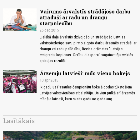
Vairums ārvalstīs strādājošo darbu
atraduši ar radu un draugu
starpniecību
26.dec 2015
Lielākā daļa ārvalstīs dzīvojošo un strādājošo Latvijas
valstspiederīgo savu pirmo algoto darbu ārzemēs atraduši ar
draugu vai radu palīdzību, liecina grāmatas "Latvijas
emigrantu kopienas. Cerību diaspora" sagatavotāju veiktās
aptaujas rezultāti.
Ārzemju latvieši: mūs vieno hokejs
10.apr 2015
Ik gadu uz Pasaules čempionātu hokejā dodas tūkstošiem
Latvijas valstsvienības atbalstītāju. Un viņu pulkā arī ārzemēs
mītošie latvieši, kuru skaits gadu no gada aug.
Lasītākais