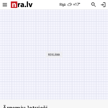
menu
search
login
+17°
Rīgā