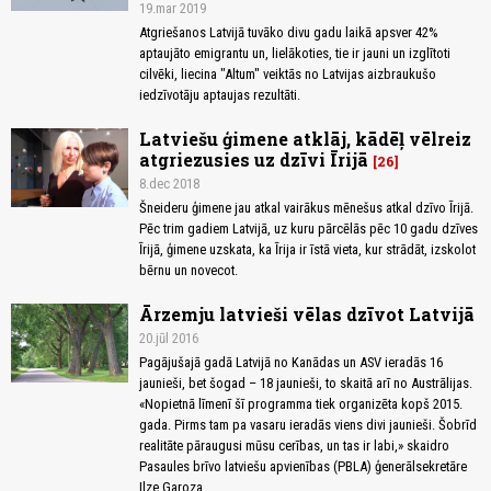
19.mar 2019
Atgriešanos Latvijā tuvāko divu gadu laikā apsver 42%
aptaujāto emigrantu un, lielākoties, tie ir jauni un izglītoti
cilvēki, liecina "Altum" veiktās no Latvijas aizbraukušo
iedzīvotāju aptaujas rezultāti.
Latviešu ģimene atklāj, kādēļ vēlreiz
atgriezusies uz dzīvi Īrijā
26
8.dec 2018
Šneideru ģimene jau atkal vairākus mēnešus atkal dzīvo Īrijā.
Pēc trim gadiem Latvijā, uz kuru pārcēlās pēc 10 gadu dzīves
Īrijā, ģimene uzskata, ka Īrija ir īstā vieta, kur strādāt, izskolot
bērnu un novecot.
Ārzemju latvieši vēlas dzīvot Latvijā
20.jūl 2016
Pagājušajā gadā Latvijā no Kanādas un ASV ieradās 16
jaunieši, bet šogad – 18 jaunieši, to skaitā arī no Austrālijas.
«Nopietnā līmenī šī programma tiek organizēta kopš 2015.
gada. Pirms tam pa vasaru ieradās viens divi jaunieši. Šobrīd
realitāte pāraugusi mūsu cerības, un tas ir labi,» skaidro
Pasaules brīvo latviešu apvienības (PBLA) ģenerālsekretāre
Ilze Garoza.