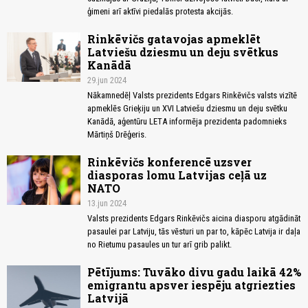
ģimeni arī aktīvi piedalās protesta akcijās.
Rinkēvičs gatavojas apmeklēt
Latviešu dziesmu un deju svētkus
Kanādā
29.jun 2024
Nākamnedēļ Valsts prezidents Edgars Rinkēvičs valsts vizītē
apmeklēs Grieķiju un XVI Latviešu dziesmu un deju svētku
Kanādā, aģentūru LETA informēja prezidenta padomnieks
Mārtiņš Drēģeris.
Rinkēvičs konferencē uzsver
diasporas lomu Latvijas ceļā uz
NATO
13.jun 2024
Valsts prezidents Edgars Rinkēvičs aicina diasporu atgādināt
pasaulei par Latviju, tās vēsturi un par to, kāpēc Latvija ir daļa
no Rietumu pasaules un tur arī grib palikt.
Pētījums: Tuvāko divu gadu laikā 42%
emigrantu apsver iespēju atgriezties
Latvijā