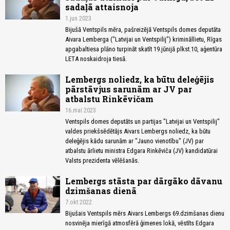
sadaļā attaisnoja
1.jun 2023
Bijušā Ventspils mēra, pašreizējā Ventspils domes deputāta
Aivara Lemberga ("Latvijai un Ventspilij") krimināllietu, Rīgas
apgabaltiesa plāno turpināt skatīt 19.jūnijā plkst.10, aģentūra
LETA noskaidroja tiesā.
Lembergs noliedz, ka būtu deleģējis
pārstāvjus sarunām ar JV par
atbalstu Rinkēvičam
16.mai 2023
Ventspils domes deputāts un partijas "Latvijai un Ventspilij"
valdes priekšsēdētājs Aivars Lembergs noliedz, ka būtu
deleģējis kādu sarunām ar "Jauno vienotību" (JV) par
atbalstu ārlietu ministra Edgara Rinkēviča (JV) kandidatūrai
Valsts prezidenta vēlēšanās.
Lembergs stāsta par dārgāko dāvanu
dzimšanas dienā
7.okt 2022
Bijušais Ventspils mērs Aivars Lembergs 69.dzimšanas dienu
nosvinēja mierīgā atmosfērā ģimenes lokā, vēstīts Edgara