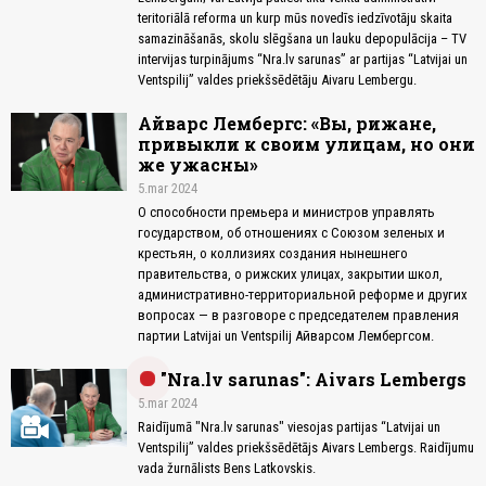
teritoriālā reforma un kurp mūs novedīs iedzīvotāju skaita
samazināšanās, skolu slēgšana un lauku depopulācija – TV
intervijas turpinājums “Nra.lv sarunas” ar partijas “Latvijai un
Ventspilij” valdes priekšsēdētāju Aivaru Lembergu.
Айварс Лембергс: «Вы, рижане,
привыкли к своим улицам, но они
же ужасны»
5.mar 2024
О способности премьера и министров управлять
государством, об отношениях с Союзом зеленых и
крестьян, о коллизиях создания нынешнего
правительства, о рижских улицах, закрытии школ,
административно-территориальной реформе и других
вопросах — в разговоре с председателем правления
партии Latvijai un Ventspilij Айварсом Лембергсом.
"Nra.lv sarunas": Aivars Lembergs
5.mar 2024
Raidījumā "Nra.lv sarunas" viesojas partijas “Latvijai un
Ventspilij” valdes priekšsēdētājs Aivars Lembergs. Raidījumu
vada žurnālists Bens Latkovskis.