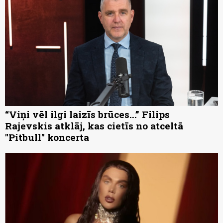
“Viņi vēl ilgi laizīs brūces...” Filips
Rajevskis atklāj, kas cietīs no atceltā
"Pitbull" koncerta