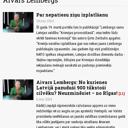
Aivars Lembergs
Par nepatiesu ziņu izplatīšanu
28.mar 2024
Šī gada 19. martā portāla lsm.lv publikācijā "Lembergs vaino
Latvijas valdību "Krievijas provocēšanā"; viņa teikto lūdz
vērtēt Saeimas komisijā” tās autors Ģirts Zvirbulis apgalvo:
“Kremļa naratīvu izplatīšana gan nav nekas jauns Lemberga
publiskajās izpausmēs. Jau gadiem ilgi viņš pielīdzinājis
NATO spēkus okupantiem, Latvijas drošības dienestu darbu -
Staļina represijām, žēlojies par Krievijas dziedātāju
iekļaušanu melnajā sarakstā un padomju pieminekļu
nojaukšanu."
Aivars Lembergs: No kurienes
Latvijā pazuduši 900 tūkstoši
cilvēku? Neuzminēsiet – no Rīgas!
11
6.mar 2024
Kādēļ Liepājā rūpnieciskās ražošanas apjoms uz vienu
iedzīvotāju iet uz augšu un jau apsteidz Ventspili; vai Valsts
prezidenta ievēlēšanas un jaunās valdības izveidošanas gaitā
tika cilāts jautājums par sankciju atcelšanu Aivaram
Lembergam; vai Latvijā patiesi tika veikta administratīvi