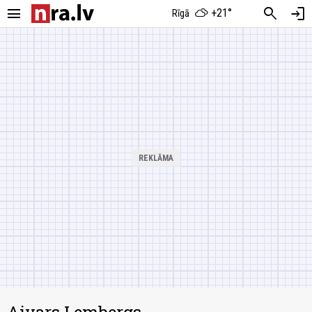
menu
search
login
+21°
Rīgā