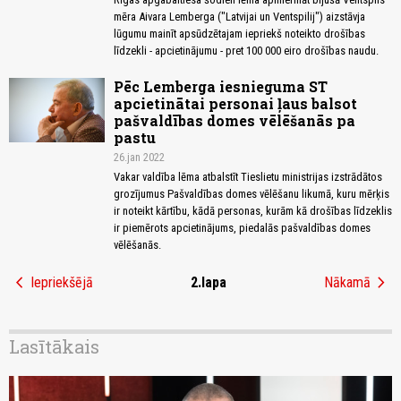
mēra Aivara Lemberga ("Latvijai un Ventspilij") aizstāvja
lūgumu mainīt apsūdzētajam iepriekš noteikto drošības
līdzekli - apcietinājumu - pret 100 000 eiro drošības naudu.
Pēc Lemberga iesnieguma ST
apcietinātai personai ļaus balsot
pašvaldības domes vēlēšanās pa
pastu
26.jan 2022
Vakar valdība lēma atbalstīt Tieslietu ministrijas izstrādātos
grozījumus Pašvaldības domes vēlēšanu likumā, kuru mērķis
ir noteikt kārtību, kādā personas, kurām kā drošības līdzeklis
ir piemērots apcietinājums, piedalās pašvaldības domes
vēlēšanās.
chevron_left
chevron_right
Iepriekšējā
2.lapa
Nākamā
Lasītākais