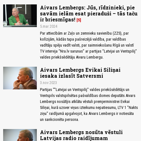
Aivars Lembergs: Jūs, rīdzinieki, pie
savām ielām esat pieraduši – tās taču
ir briesmīgas!
5
5.mar 2024
Par attiecībām ar Zaļo un zemnieku savienību (ZZS), par
kolīzijām, kādās tapa pašreizējā valdība, par valdības
vadītāju spēju vadīt valsti, par saimniekošanu Rīgā un valstī
TV intervija “Nra.lv sarunas” ar partijas “Latvijai un Ventspilij”
valdes priekšsēdētāju Aivaru Lembergu.
Aivars Lembergs Evikai Siliņai
iesaka izlasīt Satversmi
3.nov 2023
Partijas ""Latvijai un Ventspilij" valdes priekšsēdētājs un
Ventspils valstspilsētas pašvaldības domes deputāts Aivars
Lembergs nosūtījis atklātu vēstuli premjerministrei Evikai
Siliņai, kurā uzsver viņas izteikumu nepatiesumu, LTV 1 "Nakts
ziņu" raidījumā apgalvojot, ka Aivars Lembergs ir notiesāta
un sankcionēta persona.
Aivars Lembergs nosūta vēstuli
Latvijas radio raidījumam