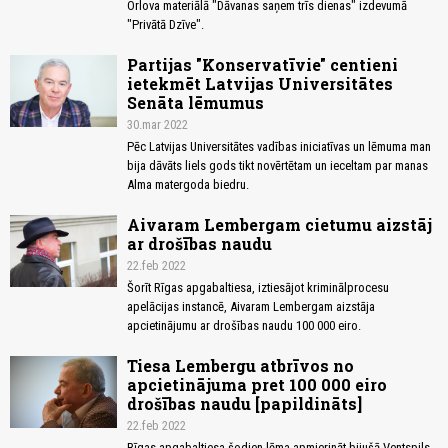
Orlova materiālā "Dāvanas saņem trīs dienas" izdevumā
"Privātā Dzīve".
Partijas "Konservatīvie" centieni
ietekmēt Latvijas Universitātes
Senāta lēmumus
30.mar 2022
Pēc Latvijas Universitātes vadības iniciatīvas un lēmuma man
bija dāvāts liels gods tikt novērtētam un ieceltam par manas
Alma matergoda biedru.
Aivaram Lembergam cietumu aizstāj
ar drošības naudu
22.feb 2022
Šorīt Rīgas apgabaltiesa, iztiesājot kriminālprocesu
apelācijas instancē, Aivaram Lembergam aizstāja
apcietinājumu ar drošības naudu 100 000 eiro.
Tiesa Lembergu atbrīvos no
apcietinājuma pret 100 000 eiro
drošības naudu [papildināts]
22.feb 2022
Rīgas apgabaltiesa šodien lēma apmierināt bijušā Ventspils