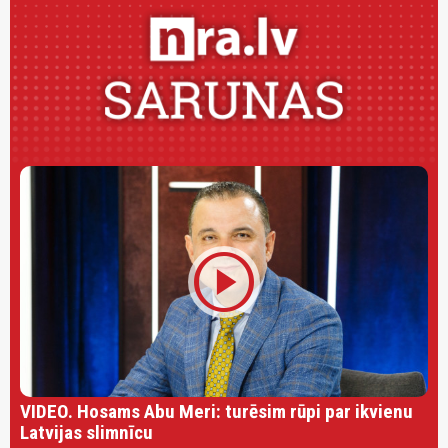
play_circle
VIDEO. Hosams Abu Meri: turēsim rūpi par ikvienu
Latvijas slimnīcu