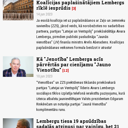
Koalīcijas paplašinātājiem Lembergs
rīklē iesprūdis
3
14.jun 2023
Ja esošā koalīcija iet uz paplašināšanos ar Zaļo un zemnieku
savienību (ZZS), jārod veids, kā norobežoties no sadarbības
partnera, partijas “Latvijai un Ventspilij” priekšsēdētāja Aivara
Lemberga, pirmdien publiski pasludināja “Jaunās
vienotības” (JV) finanšu ministrs Arvils Ašeradens. Koalīcijas
paplašināšanas veiksmes formula beidzot ir atrasta!
Kā "Jenotība" Lemberga acīs
pārvērtās par cienījamu "Jauno
Vienotību"
12
10.jun 2023
“Vienotības” un ZZS piektdienas tikšanās priekšvakarā
partijas “Latvijai un Ventspilij” līderis Aivars Lembergs
sociālajos tīklos izplatīja telefonā ierakstītu paziņojumu, kurā
izteica atbalstu jaunievēlētajam Valsts prezidentam Edgaram
Rinkēvičam un noturēja partijai “Jaunā Vienotība”
komplimentāru runu.
Lembergu tiesa 19 apsūdzības
sadaļās atzinusi par vainīgu, bet 21