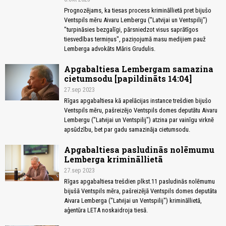
Prognozējams, ka tiesas process krimināllietā pret bijušo
Ventspils mēru Aivaru Lembergu ("Latvijai un Ventspilij")
"turpināsies bezgalīgi, pārsniedzot visus saprātīgos
tiesvedības termiņus", paziņojumā masu medijiem pauž
Lemberga advokāts Māris Grudulis.
Apgabaltiesa Lembergam samazina
cietumsodu [papildināts 14:04]
27.sep 2023
Rīgas apgabaltiesa kā apelācijas instance trešdien bijušo
Ventspils mēru, pašreizējo Ventspils domes deputātu Aivaru
Lembergu ("Latvijai un Ventspilij") atzina par vainīgu virknē
apsūdzību, bet par gadu samazināja cietumsodu.
Apgabaltiesa pasludinās nolēmumu
Lemberga krimināllietā
27.sep 2023
Rīgas apgabaltiesa trešdien plkst.11 pasludinās nolēmumu
bijušā Ventspils mēra, pašreizējā Ventspils domes deputāta
Aivara Lemberga ("Latvijai un Ventspilij") krimināllietā,
aģentūra LETA noskaidroja tiesā.