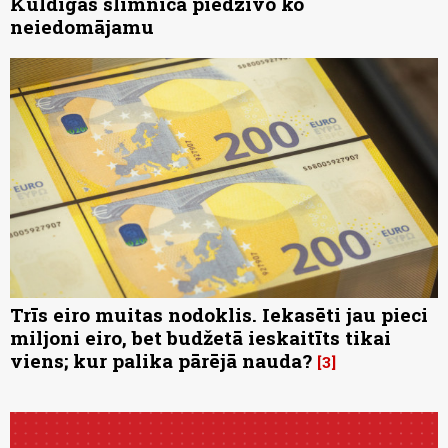
Kuldīgas slimnīcā piedzīvo ko
neiedomājamu
Trīs eiro muitas nodoklis. Iekasēti jau pieci
miljoni eiro, bet budžetā ieskaitīts tikai
viens; kur palika pārējā nauda?
3