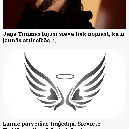
Jāņa Timmas bijusī sieva liek noprast, ka ir
jaunās attiecībās
1
Laime pārvēršas traģēdijā. Sieviete