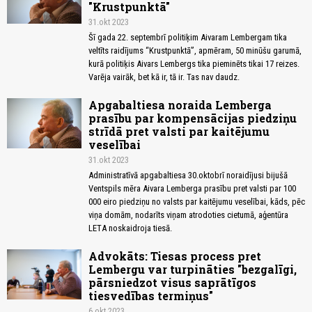
"Krustpunktā"
31.okt 2023
Šī gada 22. septembrī politiķim Aivaram Lembergam tika
veltīts raidījums “Krustpunktā”, apmēram, 50 minūšu garumā,
kurā politiķis Aivars Lembergs tika pieminēts tikai 17 reizes.
Varēja vairāk, bet kā ir, tā ir. Tas nav daudz.
Apgabaltiesa noraida Lemberga
prasību par kompensācijas piedziņu
strīdā pret valsti par kaitējumu
veselībai
31.okt 2023
Administratīvā apgabaltiesa 30.oktobrī noraidījusi bijušā
Ventspils mēra Aivara Lemberga prasību pret valsti par 100
000 eiro piedziņu no valsts par kaitējumu veselībai, kāds, pēc
viņa domām, nodarīts viņam atrodoties cietumā, aģentūra
LETA noskaidroja tiesā.
Advokāts: Tiesas process pret
Lembergu var turpināties "bezgalīgi,
pārsniedzot visus saprātīgos
tiesvedības termiņus"
6.okt 2023