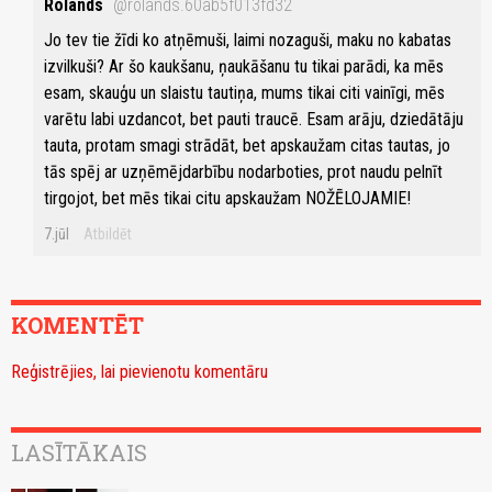
Rolands
@rolands.60ab5f013fd32
Jo tev tie žīdi ko atņēmuši, laimi nozaguši, maku no kabatas
izvilkuši? Ar šo kaukšanu, ņaukāšanu tu tikai parādi, ka mēs
esam, skauģu un slaistu tautiņa, mums tikai citi vainīgi, mēs
varētu labi uzdancot, bet pauti traucē. Esam arāju, dziedātāju
tauta, protam smagi strādāt, bet apskaužam citas tautas, jo
tās spēj ar uzņēmējdarbību nodarboties, prot naudu pelnīt
tirgojot, bet mēs tikai citu apskaužam NOŽĒLOJAMIE!
7.jūl
Atbildēt
KOMENTĒT
Reģistrējies, lai pievienotu komentāru
LASĪTĀKAIS