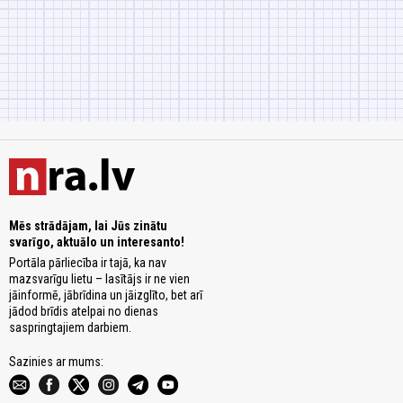
Mēs strādājam, lai Jūs zinātu
svarīgo, aktuālo un interesanto!
Portāla pārliecība ir tajā, ka nav
mazsvarīgu lietu – lasītājs ir ne vien
jāinformē, jābrīdina un jāizglīto, bet arī
jādod brīdis atelpai no dienas
saspringtajiem darbiem.
Sazinies ar mums: