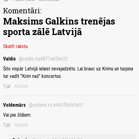
Komentāri:
Maksims Galkins trenējas
sporta zālē Latvijā
Skatīt rakstu
Valdis
@valdis.6a4877a656632
Šito vispār Latvijā ielaist nevajadzētu. Lai brauc uz Krimu un turpina
tur vadīt "Krim naš" koncertus.
7.jūl
Atbildēt
Voldemārs
@voldem.rs.64d1f06fd1b51
Vai pie žīdiem.
7.jūl
Atbildēt