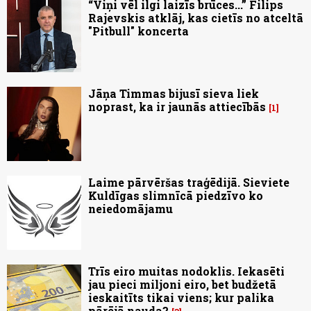
“Viņi vēl ilgi laizīs brūces...” Filips
Rajevskis atklāj, kas cietīs no atceltā
"Pitbull" koncerta
Jāņa Timmas bijusī sieva liek
noprast, ka ir jaunās attiecībās
1
Laime pārvēršas traģēdijā. Sieviete
Kuldīgas slimnīcā piedzīvo ko
neiedomājamu
Trīs eiro muitas nodoklis. Iekasēti
jau pieci miljoni eiro, bet budžetā
ieskaitīts tikai viens; kur palika
pārējā nauda?