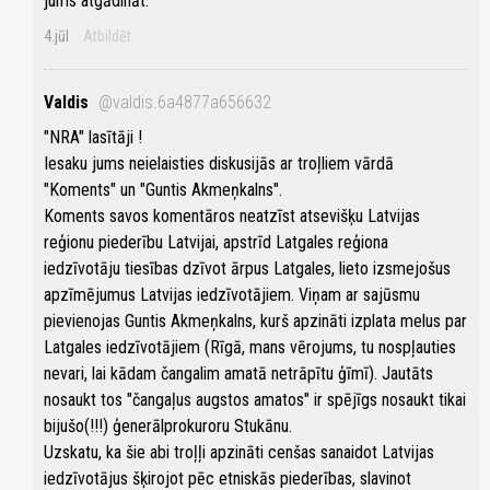
jums atgādināt.
4.jūl
Atbildēt
Valdis
@valdis.6a4877a656632
"NRA" lasītāji !
Iesaku jums neielaisties diskusijās ar troļliem vārdā
"Koments" un "Guntis Akmeņkalns".
Koments savos komentāros neatzīst atsevišķu Latvijas
reģionu piederību Latvijai, apstrīd Latgales reģiona
iedzīvotāju tiesības dzīvot ārpus Latgales, lieto izsmejošus
apzīmējumus Latvijas iedzīvotājiem. Viņam ar sajūsmu
pievienojas Guntis Akmeņkalns, kurš apzināti izplata melus par
Latgales iedzīvotājiem (Rīgā, mans vērojums, tu nospļauties
nevari, lai kādam čangalim amatā netrāpītu ģīmī). Jautāts
nosaukt tos "čangaļus augstos amatos" ir spējīgs nosaukt tikai
bijušo(!!!) ģenerālprokuroru Stukānu.
Uzskatu, ka šie abi troļļi apzināti cenšas sanaidot Latvijas
iedzīvotājus šķirojot pēc etniskās piederības, slavinot