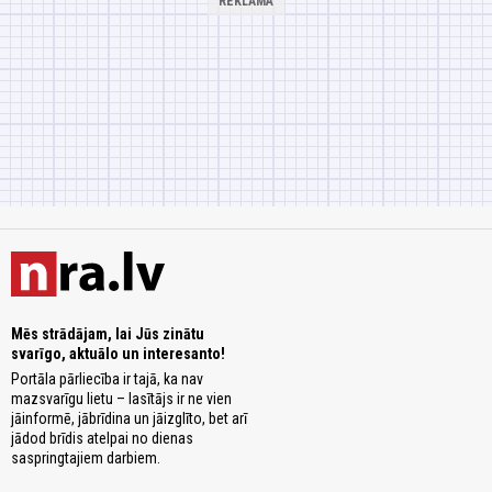
Mēs strādājam, lai Jūs zinātu
svarīgo, aktuālo un interesanto!
Portāla pārliecība ir tajā, ka nav
mazsvarīgu lietu – lasītājs ir ne vien
jāinformē, jābrīdina un jāizglīto, bet arī
jādod brīdis atelpai no dienas
saspringtajiem darbiem.