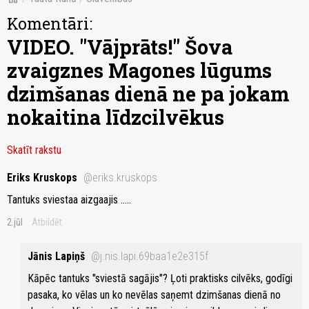
Komentāri:
VIDEO. "Vājprāts!" Šova
zvaigznes Magones lūgums
dzimšanas dienā ne pa jokam
nokaitina līdzcilvēkus
Skatīt rakstu
Eriks Kruskops
@eriks.kruskops
Tantuks sviestaa aizgaajis .....
2.jūl
Atbildēt
Jānis Lapiņš
@j.nis.lapi.69baa1e2e315f
Kāpēc tantuks "sviestā sagājis"? Ļoti praktisks cilvēks, godīgi
pasaka, ko vēlas un ko nevēlas saņemt dzimšanas dienā no