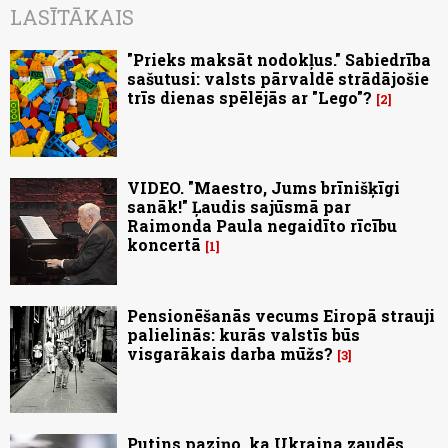
LASĪTĀKAIS
"Prieks maksāt nodokļus." Sabiedrība
sašutusi: valsts pārvaldē strādājošie
trīs dienas spēlējās ar "Lego"?
2
VIDEO. "Maestro, Jums brīnišķīgi
sanāk!" Ļaudis sajūsmā par
Raimonda Paula negaidīto rīcību
koncertā
1
Pensionēšanās vecums Eiropā strauji
palielinās: kurās valstīs būs
visgarākais darba mūžs?
3
Putins paziņo, ka Ukraina zaudēs