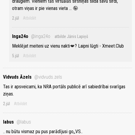
draugiem. Vieniem tās virtuālās sirsniņas silda savu sirdi,
otram viņas ir pie vienas vieta ... 🤪
2.jūl
Atbildēt
Inga24o
@inga24o
atbilde Jānis Lapiņš
Meklējat meiteni uz vienu nakti💋? Laipni lūgti - Xmeet.Club
5.jūl
Atbildēt
Vidvuds Āzels
@vidvuds.zels
Tas ir apsveicami, ka NRA portāls publicē arī sabiedrībai svarīgas
ziņas.
2.jūl
Atbildēt
labus
@labus
.. nu būtu vismaz pu pus parādījusi go,,VS..