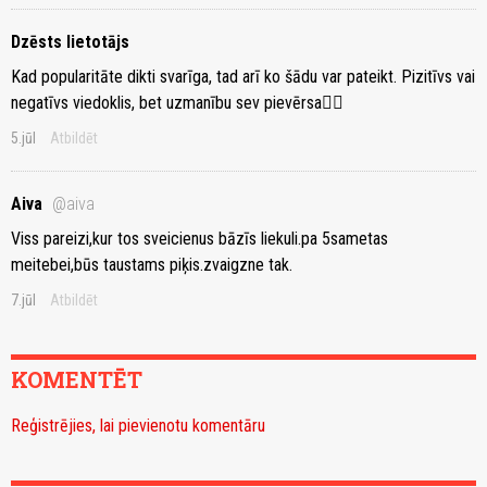
Dzēsts lietotājs
Kad popularitāte dikti svarīga, tad arī ko šādu var pateikt. Pizitīvs vai
negatīvs viedoklis, bet uzmanību sev pievērsa🤷‍♀️
5.jūl
Atbildēt
Aiva
@aiva
Viss pareizi,kur tos sveicienus bāzīs liekuli.pa 5sametas
meitebei,būs taustams piķis.zvaigzne tak.
7.jūl
Atbildēt
KOMENTĒT
Reģistrējies, lai pievienotu komentāru