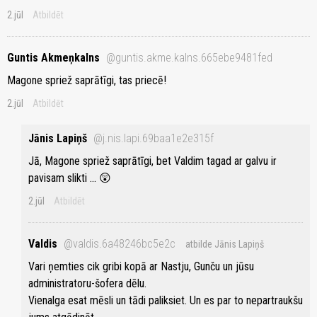
2.jūl
Atbildēt
Guntis Akmeņkalns
@guntis.akme.kalns.665ebe9481fed
Magone spriež saprātīgi, tas priecē!
2.jūl
Atbildēt
Jānis Lapiņš
@j.nis.lapi.69baa1e2e315f
Jā, Magone spriež saprātīgi, bet Valdim tagad ar galvu ir
pavisam slikti ... 😲
2.jūl
Atbildēt
Valdis
@valdis.6a48246bc5e2c
atbilde Jānis Lapiņš
Vari ņemties cik gribi kopā ar Nastju, Gunču un jūsu
administratoru-šofera dēlu.
Vienalga esat mēsli un tādi paliksiet. Un es par to nepartraukšu