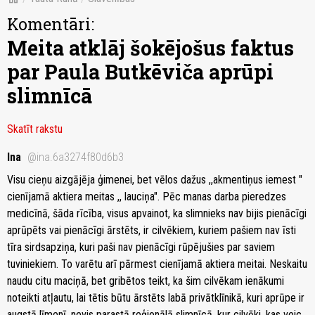
Komentāri:
Meita atklāj šokējošus faktus
par Paula Butkēviča aprūpi
slimnīcā
Skatīt rakstu
Ina
@ina.6a3274f80d6b3
Visu cieņu aizgājēja ģimenei, bet vēlos dažus ,,akmentiņus iemest "
cienījamā aktiera meitas ,, lauciņa". Pēc manas darba pieredzes
medicīnā, šāda rīcība, visus apvainot, ka slimnieks nav bijis pienācīgi
aprūpēts vai pienācīgi ārstēts, ir cilvēkiem, kuriem pašiem nav īsti
tīra sirdsapziņa, kuri paši nav pienācīgi rūpējušies par saviem
tuviniekiem. To varētu arī pārmest cienījamā aktiera meitai. Neskaitu
naudu citu maciņā, bet gribētos teikt, ka šim cilvēkam ienākumi
noteikti atļautu, lai tētis būtu ārstēts labā privātklīnikā, kuri aprūpe ir
augstā līmenī, nevis parastā reģionālā slimnīcā, kur cilvēki, kas veic