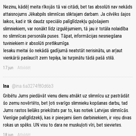
Nezinu, kādēļ meita rīkojās tā vai citādi, bet tas absolūti nav nekāds
attaisnojums Jēkabpils slimnīcas sliktajam darbam. Ja cilvēks šajos
laikos, kad ir tik daudz speciālo palīglīdzekļu guļošajiem
slimniekiem, var nonākt līdz izgulējumiem, tā jau ir totāla nolaidība
no slimnīcas personāla puses. Tāpat, informācijas nesniegšana
tuviniekiem ir absolūti pretlikumīga.
Iesaku meitai šo nekādā gadījumā neatstāt nerisinātu, un arļaut
vienkārši paslaucīt zem tepiķa, lai turpinātu tādā pašā stilā.
17.jun
Atbildēt
Ina
@ina.6a3274f80d6b3
Gribētu Jums piedāvāt vienu dienu atnākt uz slimnīcu uz pastrādāt
šo zemu novērtēto, bet ļoti svarīgo slimnieku kopšanas darbu, tad
Jums rastos lielāks priekštats par to, kas notiek Latvijas slimnīcās.
Vienīgie palīglīdzekļi, kas ir pieejami šiem darbiniekiem, ir viņu divas
rokas un spēks. UN visu to dara ne muskuļoti vīri, bet sievietes.
18.jun
Atbildēt