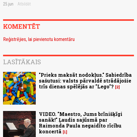
25.jun
Atbildēt
KOMENTĒT
Reģistrējies, lai pievienotu komentāru
LASĪTĀKAIS
"Prieks maksāt nodokļus." Sabiedrība
sašutusi: valsts pārvaldē strādājošie
trīs dienas spēlējās ar "Lego"?
2
VIDEO. "Maestro, Jums brīnišķīgi
sanāk!" Ļaudis sajūsmā par
Raimonda Paula negaidīto rīcību
koncertā
1