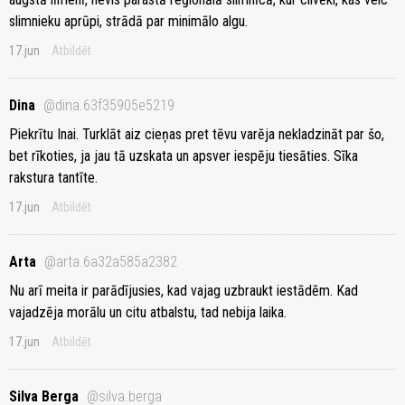
slimnieku aprūpi, strādā par minimālo algu.
17.jun
Atbildēt
Dina
@dina.63f35905e5219
Piekrītu Inai. Turklāt aiz cieņas pret tēvu varēja nekladzināt par šo,
bet rīkoties, ja jau tā uzskata un apsver iespēju tiesāties. Sīka
rakstura tantīte.
17.jun
Atbildēt
Arta
@arta.6a32a585a2382
Nu arī meita ir parādījusies, kad vajag uzbraukt iestādēm. Kad
vajadzēja morālu un citu atbalstu, tad nebija laika.
17.jun
Atbildēt
Silva Berga
@silva.berga