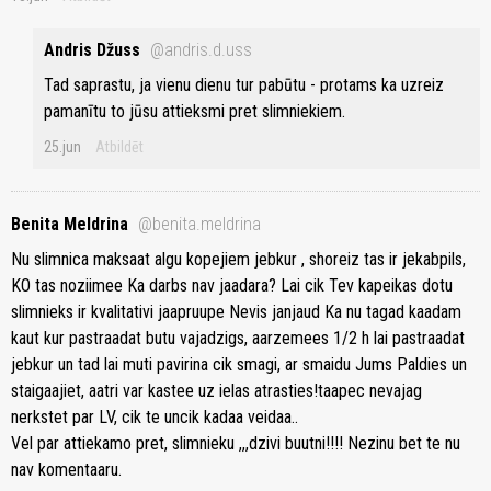
Andris Džuss
@andris.d.uss
Tad saprastu, ja vienu dienu tur pabūtu - protams ka uzreiz
pamanītu to jūsu attieksmi pret slimniekiem.
25.jun
Atbildēt
Benita Meldrina
@benita.meldrina
Nu slimnica maksaat algu kopejiem jebkur , shoreiz tas ir jekabpils,
KO tas noziimee Ka darbs nav jaadara? Lai cik Tev kapeikas dotu
slimnieks ir kvalitativi jaapruupe Nevis janjaud Ka nu tagad kaadam
kaut kur pastraadat butu vajadzigs, aarzemees 1/2 h lai pastraadat
jebkur un tad lai muti pavirina cik smagi, ar smaidu Jums Paldies un
staigaajiet, aatri var kastee uz ielas atrasties!taapec nevajag
nerkstet par LV, cik te uncik kadaa veidaa..
Vel par attiekamo pret, slimnieku ,,,dzivi buutni!!!! Nezinu bet te nu
nav komentaaru.