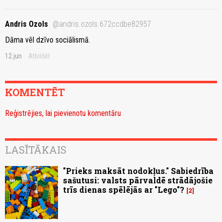
Andris Ozols
@andris.ozols.672ccdbe82957
Dāma vēl dzīvo sociālismā.
12.jun
Atbildēt
KOMENTĒT
Reģistrējies, lai pievienotu komentāru
LASĪTĀKAIS
"Prieks maksāt nodokļus." Sabiedrība
sašutusi: valsts pārvaldē strādājošie
trīs dienas spēlējās ar "Lego"?
2