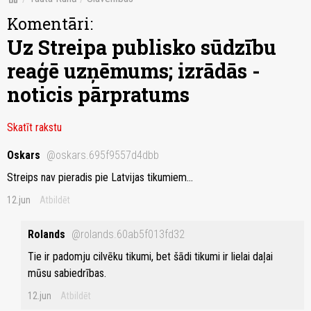
Komentāri:
Uz Streipa publisko sūdzību
reaģē uzņēmums; izrādās -
noticis pārpratums
Skatīt rakstu
Oskars
@oskars.695f9557d4dbb
Streips nav pieradis pie Latvijas tikumiem…
12.jun
Atbildēt
Rolands
@rolands.60ab5f013fd32
Tie ir padomju cilvēku tikumi, bet šādi tikumi ir lielai daļai
mūsu sabiedrības.
12.jun
Atbildēt