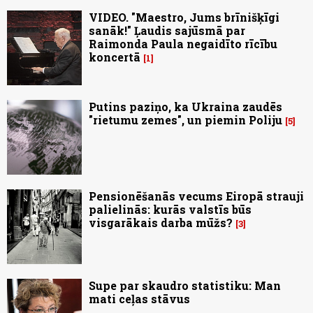
VIDEO. "Maestro, Jums brīnišķīgi
sanāk!" Ļaudis sajūsmā par
Raimonda Paula negaidīto rīcību
koncertā
1
Putins paziņo, ka Ukraina zaudēs
"rietumu zemes", un piemin Poliju
5
Pensionēšanās vecums Eiropā strauji
palielinās: kurās valstīs būs
visgarākais darba mūžs?
3
Supe par skaudro statistiku: Man
mati ceļas stāvus