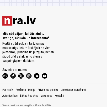
Mēs strādājam, lai Jūs zinātu
svarīgo, aktuālo un interesanto!
Portāla pārliecība ir tajā, ka nav
mazsvarīgu lietu – lasītājs ir ne vien
jāinformē, jābrīdina un jāizglīto, bet arī
jādod brīdis atelpai no dienas
saspringtajiem darbiem.
Sazinies ar mums:
Par nra.lv
Reklāma
Misija
Privātuma politika
Lietošanas noteikumi
Autortiesības
Ētikas kodekss
Vakances
Kontakti
Visas tiesības aizsargātas © nra.lv, 2026