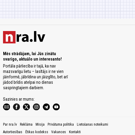
Mēs strādājam, lai Jūs zinātu
svarīgo, aktuālo un interesanto!
Portāla pārliecība ir tajā, ka nav
mazsvarīgu lietu – lasītājs ir ne vien
jāinformē, jābrīdina un jāizglīto, bet arī
jādod brīdis atelpai no dienas
saspringtajiem darbiem.
Sazinies ar mums:
Par nra.lv
Reklāma
Misija
Privātuma politika
Lietošanas noteikumi
Autortiesības
Ētikas kodekss
Vakances
Kontakti