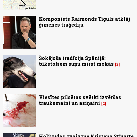
Komponists Raimonds Tiguls atklāj
ģimenes traģēdiju
Šokējoša tradīcija Spānijā:
tūkstošiem suņu mirst mokās
2
Viesītes pilsētas svētki izvēršas
trauksmaini un asiņaini
2
Holivudas zvaigzne Kristena Stjuarte