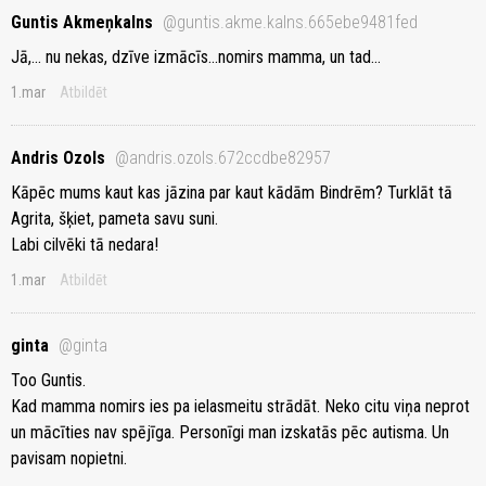
Guntis Akmeņkalns
@guntis.akme.kalns.665ebe9481fed
Jā,... nu nekas, dzīve izmācīs...nomirs mamma, un tad...
1.mar
Atbildēt
Andris Ozols
@andris.ozols.672ccdbe82957
Kāpēc mums kaut kas jāzina par kaut kādām Bindrēm? Turklāt tā
Agrita, šķiet, pameta savu suni.
Labi cilvēki tā nedara!
1.mar
Atbildēt
ginta
@ginta
Too Guntis.
Kad mamma nomirs ies pa ielasmeitu strādāt. Neko citu viņa neprot
un mācīties nav spējīga. Personīgi man izskatās pēc autisma. Un
pavisam nopietni.