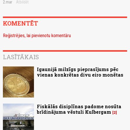
2.mar
Atbildēt
KOMENTĒT
Reģistrējies, lai pievienotu komentāru
LASĪTĀKAIS
Igaunijā milzīgs pieprasījums pēc
vienas konkrētas divu eiro monētas
Fiskālās disiplīnas padome nosūta
brīdinājuma vēstuli Kulbergam
2