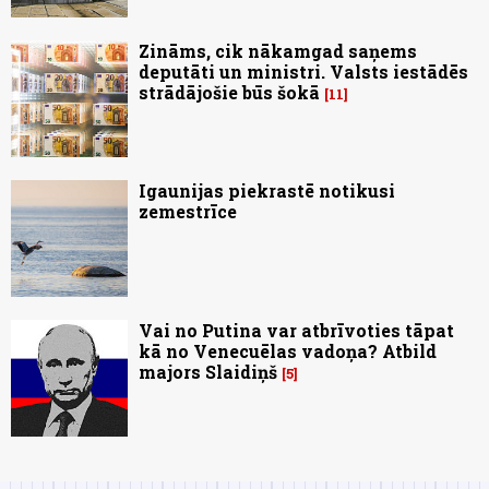
Zināms, cik nākamgad saņems
deputāti un ministri. Valsts iestādēs
strādājošie būs šokā
11
Igaunijas piekrastē notikusi
zemestrīce
Vai no Putina var atbrīvoties tāpat
kā no Venecuēlas vadoņa? Atbild
majors Slaidiņš
5