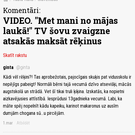
Komentāri:
VIDEO. "Met mani no mājas
laukā!" TV šovu zvaigzne
atsakās maksāt rēķinus
Skatīt rakstu
ginta
@ginta
Kādi vēl rēķini?! Tas aprobežotais, pajocīgais skuķis pat vidusskolu ir
nepējīgs pabeigt! Normāli bērni tajā vecumā dzīvo atsevišķi, mācās
augstskolā un strādā. Vet šī tikai truli ķiķina. Izskatās, ka nopietni
aizkavējusies attīstībā. Iesprūdusi 13gadnieka vecumā. Labi, ka
māte spēj nopelnīt kādu kapeiku, karinot makaronus uz ausīm
dumjām chogana sū...u pircējām.
1.mar
Atbildēt