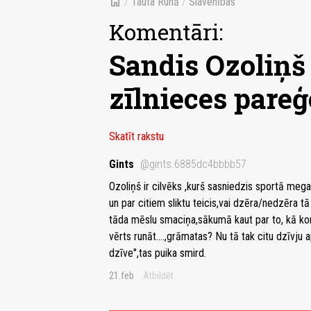
home
/
Tauta Runā
/
Slavenības
Komentāri:
Sandis Ozoliņš 
zīlnieces pare
Skatīt rakstu
Gints
@gints.6885dc4bbbb57
Ozoliņš ir cilvēks ,kurš sasniedzis sportā meg
un par citiem sliktu teicis,vai dzēra/nedzēra tā
tāda mēslu smaciņa,sākumā kaut par to, kā kome
vērts runāt....,grāmatas? Nu tā tak citu dzīvju
dzīve",tas puika smird.
21.feb
Atbildēt