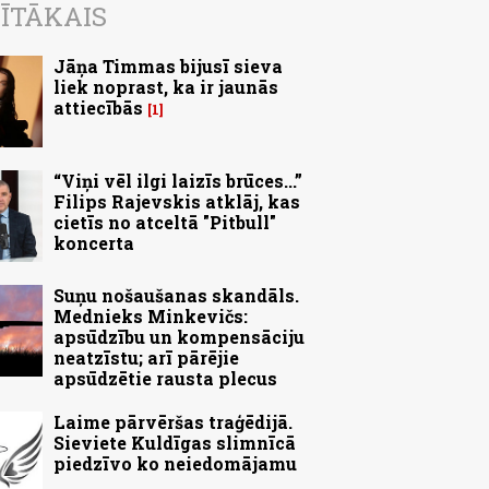
ĪTĀKAIS
Jāņa Timmas bijusī sieva
liek noprast, ka ir jaunās
attiecībās
1
“Viņi vēl ilgi laizīs brūces...”
Filips Rajevskis atklāj, kas
cietīs no atceltā "Pitbull"
koncerta
Suņu nošaušanas skandāls.
Mednieks Minkevičs:
apsūdzību un kompensāciju
neatzīstu; arī pārējie
apsūdzētie rausta plecus
Laime pārvēršas traģēdijā.
Sieviete Kuldīgas slimnīcā
piedzīvo ko neiedomājamu