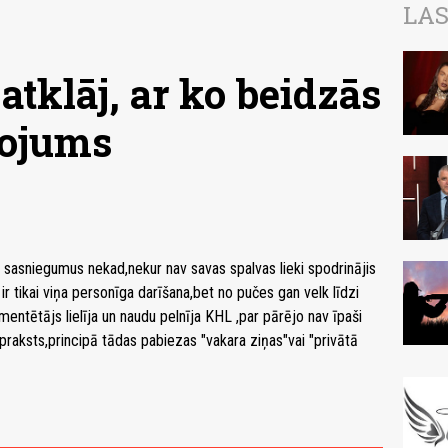
LAS
atklāj, ar ko beidzās
ģojums
a sasniegumus nekad,nekur nav savas spalvas lieki spodrinājis
 ir tikai viņa personīga darīšana,bet no pučes gan velk līdzi
ntētājs lielīja un naudu pelnīja KHL ,par pārējo nav īpaši
 apraksts,principā tādas pabiezas "vakara ziņas"vai "privātā