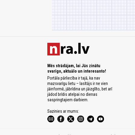
Mēs strādājam, lai Jūs zinātu
svarīgo, aktuālo un interesanto!
Portāla pārliecība ir tajā, ka nav
mazsvarīgu lietu – lasītājs ir ne vien
jāinformē, jābrīdina un jāizglīto, bet arī
jādod brīdis atelpai no dienas
saspringtajiem darbiem.
Sazinies ar mums: