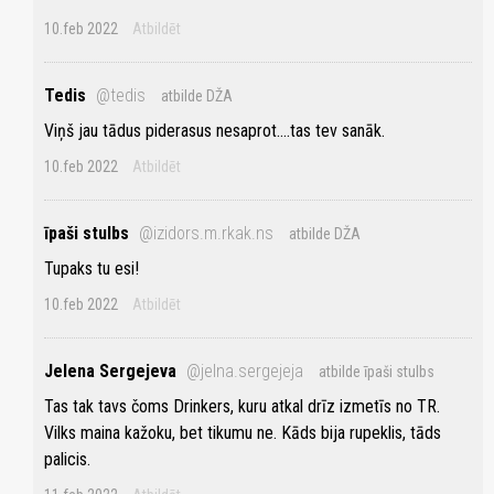
10.feb 2022
Atbildēt
Tedis
@tedis
atbilde DŽA
Viņš jau tādus piderasus nesaprot....tas tev sanāk.
10.feb 2022
Atbildēt
īpaši stulbs
@izidors.m.rkak.ns
atbilde DŽA
Tupaks tu esi!
10.feb 2022
Atbildēt
Jelena Sergejeva
@jelna.sergejeja
atbilde īpaši stulbs
Tas tak tavs čoms Drinkers, kuru atkal drīz izmetīs no TR.
Vilks maina kažoku, bet tikumu ne. Kāds bija rupeklis, tāds
palicis.