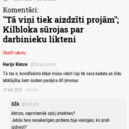
Komentāri:
"Tā viņi tiek aizdzīti projām";
Kilbloka sūrojas par
darbinieku likteni
Skatīt rakstu
Harijs Kimze
@harijs.kimze
Tā tas ir, kovidfašistu kliķei mūsu valstī rūp tik sava kadata un žīdu
labklājība, kam šodien piešķīra 40 ļimonus.
10.feb 2022
Atbildēt
DŽA
@rod.ers
klimze, saprotamāk spēj izteikties?
Jebšu tavs nesakarīgais pirdiens bija vienīgais, ko prati
izdvest?