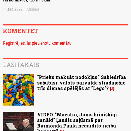
11.feb 2022
Atbildēt
KOMENTĒT
Reģistrējies, lai pievienotu komentāru
LASĪTĀKAIS
"Prieks maksāt nodokļus." Sabiedrība
sašutusi: valsts pārvaldē strādājošie
trīs dienas spēlējās ar "Lego"?
3
VIDEO. "Maestro, Jums brīnišķīgi
sanāk!" Ļaudis sajūsmā par
Raimonda Paula negaidīto rīcību