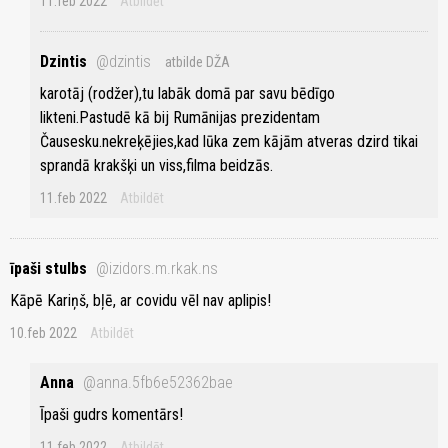
11.feb 2022
Atbildēt
Dzintis
@dzintis
atbilde DŽA
karotāj (rodžer),tu labāk domā par savu bēdīgo
likteni.Pastudē kā bij Rumānijas prezidentam
Čausesku.nekreķējies,kad lūka zem kājām atveras dzird tikai
sprandā krakšķi un viss,filma beidzās.
11.feb 2022
Atbildēt
īpaši stulbs
@izidors.m.rkak.ns
Kāpē Kariņš, bļē, ar covidu vēl nav aplipis!
10.feb 2022
Atbildēt
Anna
@anna.5fb6e52362bae
Īpaši gudrs komentārs!
11.feb 2022
Atbildēt