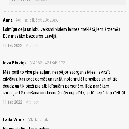
Anna
@anna.5fb6e52362bae
Laimīgu ceļu un labu veiksmi visiem laimes meklētājiem ārzemēs.
Būs mazāks bezdarbs Latvijā.
11.feb 2022
Atbildēt
Ieva Bērziņa
@415354313496230
Mēs paši to visu pieļaujam, nespējot saorganizēties, izvirzīt
cilvēkus, kas prot domāt un runāt, noformulēt prasības un iet tik
daudz un tik bieži pie atbildīgajām personām, līdz panākam
izmaiņas! Skumšana un dusmošanās nepalīdz, ja tā nepārtop rīcībā!
11.feb 2022
Atbildēt
Laila Vītola
@laila.v.tola
Nu nerakstiet, tas ir nekam.