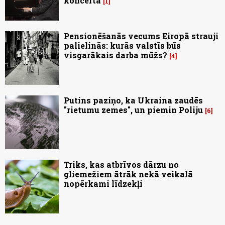
koncertā
1
Pensionēšanās vecums Eiropā strauji
palielinās: kurās valstīs būs
visgarākais darba mūžs?
4
Putins paziņo, ka Ukraina zaudēs
"rietumu zemes", un piemin Poliju
6
Triks, kas atbrīvos dārzu no
gliemežiem ātrāk nekā veikalā
nopērkami līdzekļi