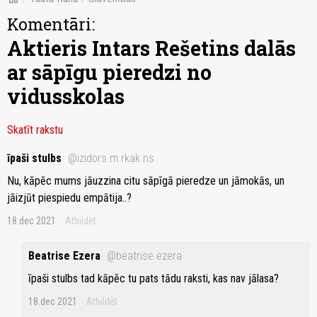
Komentāri:
Aktieris Intars Rešetins dalās
ar sāpīgu pieredzi no
vidusskolas
Skatīt rakstu
īpaši stulbs
@izidors.m.rkak.ns
Nu, kāpēc mums jāuzzina citu sāpīgā pieredze un jāmokās, un
jāizjūt piespiedu empātija..?
18.dec 2021
Atbildēt
Beatrise Ezera
@beatrise.ezera
īpaši stulbs tad kāpēc tu pats tādu raksti, kas nav jālasa?
18.dec 2021
Atbildēt