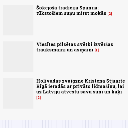
Šokējoša tradīcija Spānijā:
tūkstošiem suņu mirst mokās
2
Viesītes pilsētas svētki izvēršas
trauksmaini un asiņaini
1
Holivudas zvaigzne Kristena Stjuarte
Rīgā ieradās ar privāto lidmašīnu, lai
uz Latviju atvestu savu suni un kaķi
2