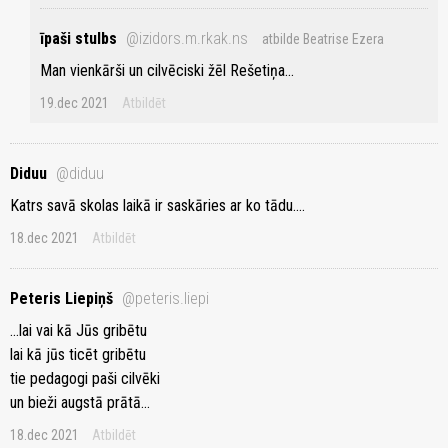
īpaši stulbs
@izidors.m.rkak.ns
atbilde Beatrise Ezera
Man vienkārši un cilvēciski žēl Rešetiņa...
19.dec 2021
Atbildēt
Diduu
@diduu
Katrs savā skolas laikā ir saskāries ar ko tādu....
18.dec 2021
Atbildēt
Peteris Liepiņš
@peteris.liepi
...lai vai kā Jūs gribētu
lai kā jūs ticēt gribētu
tie pedagogi paši cilvēki
un bieži augstā prātā...
18.dec 2021
Atbildēt