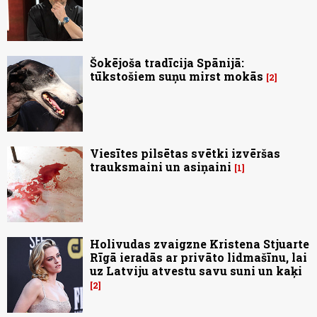
Šokējoša tradīcija Spānijā:
tūkstošiem suņu mirst mokās
2
Viesītes pilsētas svētki izvēršas
trauksmaini un asiņaini
1
Holivudas zvaigzne Kristena Stjuarte
Rīgā ieradās ar privāto lidmašīnu, lai
uz Latviju atvestu savu suni un kaķi
2