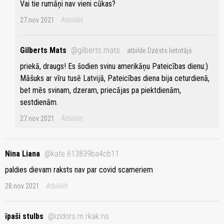
Vai tie rumāņi nav vieni cūkas?
27.nov 2021
Atbildēt
Gilberts Mats
@gilberts.mats
atbilde Dzēsts lietotājs
priekā, draugs! Es šodien svinu amerikāņu Pateicības dienu:)
Māšuks ar vīru tusē Latvijā, Pateicības diena bija ceturdienā,
bet mēs svinam, dzeram, priecājas pa piektdienām,
sestdienām.
27.nov 2021
Atbildēt
Nina Liana
@kate.613839ba4cb11
paldies dievam raksts nav par covid scameriem
28.nov 2021
Atbildēt
īpaši stulbs
@izidors.m.rkak.ns