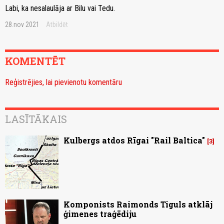
Labi, ka nesalaulāja ar Bilu vai Tedu.
28.nov 2021
Atbildēt
KOMENTĒT
Reģistrējies, lai pievienotu komentāru
LASĪTĀKAIS
Kulbergs atdos Rīgai "Rail Baltica"
3
Komponists Raimonds Tiguls atklāj
ģimenes traģēdiju