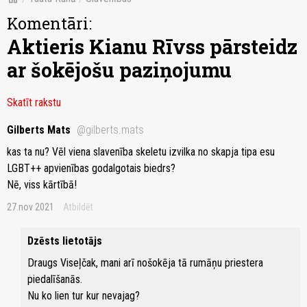
Komentāri:
Aktieris Kianu Rīvss pārsteidz
ar šokējošu paziņojumu
Skatīt rakstu
Gilberts Mats
@gilberts.mats
kas ta nu? Vēl viena slavenība skeletu izvilka no skapja tipa esu
LGBT++ apvienības godalgotais biedrs?
Nē, viss kārtībā!
27.nov 2021
Atbildēt
Dzēsts lietotājs
Draugs Viseļčak, mani arī nošokēja tā rumāņu priestera
piedalīšanās.
Nu ko lien tur kur nevajag?