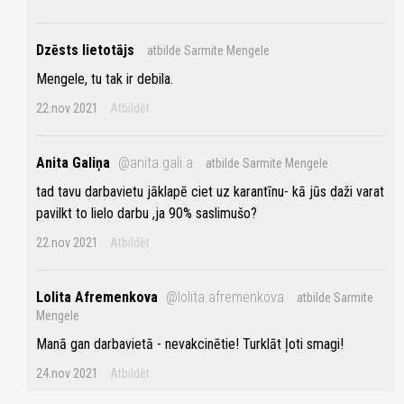
Dzēsts lietotājs
atbilde Sarmite Mengele
Mengele, tu tak ir debila.
22.nov 2021
Atbildēt
Anita Galiņa
@anita.gali.a
atbilde Sarmite Mengele
tad tavu darbavietu jāklapē ciet uz karantīnu- kā jūs daži varat
pavilkt to lielo darbu ,ja 90% saslimušo?
22.nov 2021
Atbildēt
Lolita Afremenkova
@lolita.afremenkova
atbilde Sarmite
Mengele
Manā gan darbavietā - nevakcinētie! Turklāt ļoti smagi!
24.nov 2021
Atbildēt