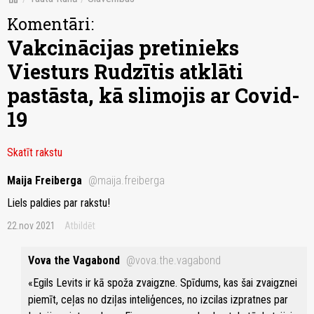
Komentāri:
Vakcinācijas pretinieks
Viesturs Rudzītis atklāti
pastāsta, kā slimojis ar Covid-
19
Skatīt rakstu
Maija Freiberga
@maija.freiberga
Liels paldies par rakstu!
22.nov 2021
Atbildēt
Vova the Vagabond
@vova.the.vagabond
«Egils Levits ir kā spoža zvaigzne. Spīdums, kas šai zvaigznei
piemīt, ceļas no dziļas inteliģences, no izcilas izpratnes par