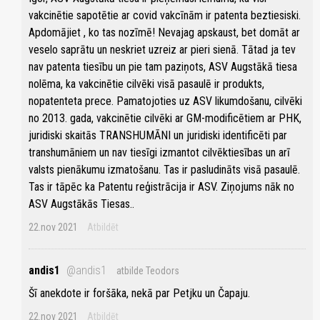
vakcinētie sapotētie ar covid vakcīnām ir patenta beztiesiski.
Apdomājiet , ko tas nozīmē! Nevajag apskaust, bet domāt ar
veselo saprātu un neskriet uzreiz ar pieri sienā. Tātad ja tev
nav patenta tiesību un pie tam paziņots, ASV Augstākā tiesa
nolēma, ka vakcinētie cilvēki visā pasaulē ir produkts,
nopatenteta prece. Pamatojoties uz ASV likumdošanu, cilvēki
no 2013. gada, vakcinētie cilvēki ar GM-modificētiem ar PHK,
juridiski skaitās TRANSHUMĀNI un juridiski identificēti par
transhumāniem un nav tiesīgi izmantot cilvēktiesības un arī
valsts pienākumu izmatošanu. Tas ir pasludināts visā pasaulē.
Tas ir tāpēc ka Patentu reģistrācija ir ASV. Ziņojums nāk no
ASV Augstākās Tiesas..
22.nov 2021
Atbildēt
andis1
@andis1
atbilde Teodors
Šī anekdote ir foršāka, nekā par Petjku un Čapaju.
22.nov 2021
Atbildēt