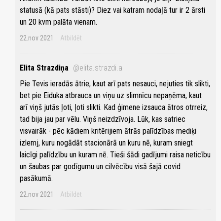
statusā (kā pats stāsti)? Diez vai katram nodaļā tur ir 2 ārsti
un 20 kvm palāta vienam.
22.nov 2021
Atbildēt
Elita Strazdiņa
@elita.strazdi.a
Pie Tevis ieradās ātrie, kaut arī pats nesauci, nejuties tik slikti,
bet pie Eiduka atbrauca un viņu uz slimnīcu nepaņēma, kaut
arī viņš jutās ļoti, ļoti slikti. Kad ģimene izsauca ātros otrreiz,
tad bija jau par vēlu. Viņš neizdzīvoja. Lūk, kas satriec
visvairāk - pēc kādiem kritērijiem ātrās palīdzības mediķi
izlemj, kuru nogādāt stacionārā un kuru nē, kuram sniegt
laicīgi palīdzību un kuram nē. Tieši šādi gadījumi raisa neticību
un šaubas par godīgumu un cilvēcību visā šajā covid
pasākumā.
22.nov 2021
Atbildēt