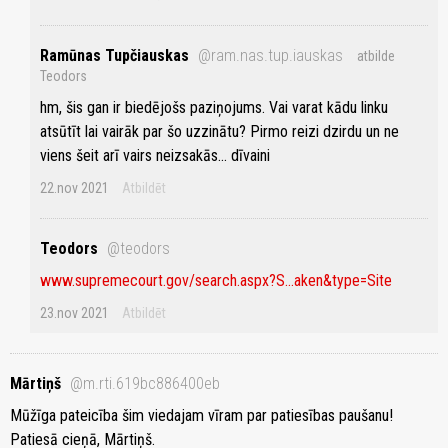
Ramūnas Tupčiauskas
@ram.nas.tup.iauskas
atbilde
Teodors
hm, šis gan ir biedējošs paziņojums. Vai varat kādu linku
atsūtīt lai vairāk par šo uzzinātu? Pirmo reizi dzirdu un ne
viens šeit arī vairs neizsakās... dīvaini
22.nov 2021
Atbildēt
Teodors
@teodors
www.supremecourt.gov/search.aspx?S...aken&type=Site
23.nov 2021
Atbildēt
Mārtiņš
@m.rti.619bc886400eb
Mūžīga pateicība šim viedajam vīram par patiesības paušanu!
Patiesā cieņā, Mārtiņš.