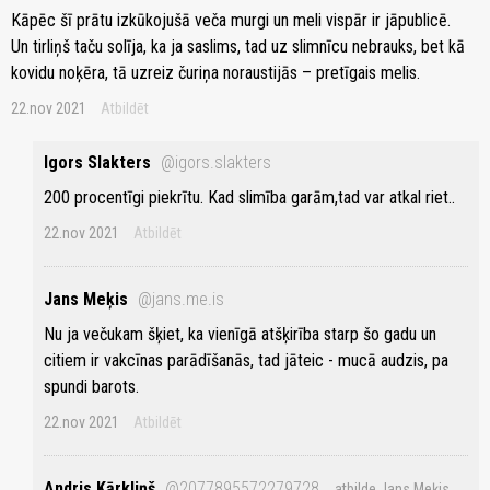
Kāpēc šī prātu izkūkojušā veča murgi un meli vispār ir jāpublicē.
Un tirliņš taču solīja, ka ja saslims, tad uz slimnīcu nebrauks, bet kā
kovidu noķēra, tā uzreiz čuriņa noraustijās – pretīgais melis.
22.nov 2021
Atbildēt
Igors Slakters
@igors.slakters
200 procentīgi piekrītu. Kad slimība garām,tad var atkal riet..
22.nov 2021
Atbildēt
Jans Meķis
@jans.me.is
Nu ja večukam šķiet, ka vienīgā atšķirība starp šo gadu un
citiem ir vakcīnas parādīšanās, tad jāteic - mucā audzis, pa
spundi barots.
22.nov 2021
Atbildēt
Andris Kārkliņš
@2077895572279728
atbilde Jans Meķis