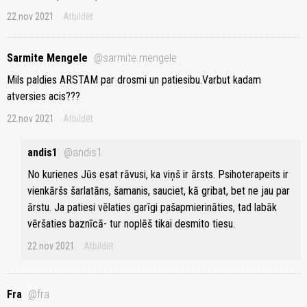
22.nov 2021
Atbildēt
Sarmite Mengele
@sarmite.mengele
Mils paldies ARSTAM par drosmi un patiesibu.Varbut kadam
atversies acis???
22.nov 2021
Atbildēt
andis1
@andis1
No kurienes Jūs esat rāvusi, ka viņš ir ārsts. Psihoterapeits ir
vienkāršs šarlatāns, šamanis, sauciet, kā gribat, bet ne jau par
ārstu. Ja patiesi vēlaties garīgi pašapmierināties, tad labāk
vēršaties baznīcā- tur noplēš tikai desmito tiesu.
22.nov 2021
Atbildēt
Fra
@fra