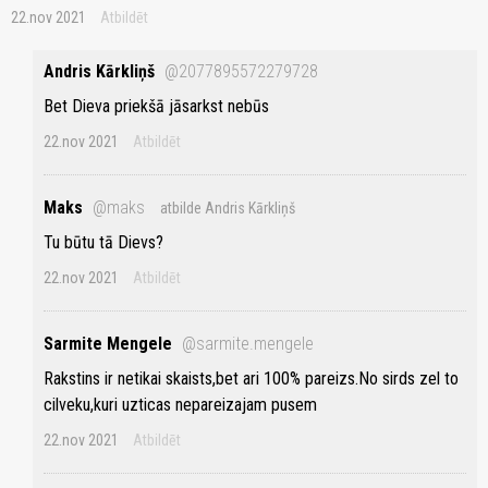
22.nov 2021
Atbildēt
Andris Kārkliņš
@2077895572279728
Bet Dieva priekšā jāsarkst nebūs
22.nov 2021
Atbildēt
Maks
@maks
atbilde Andris Kārkliņš
Tu būtu tā Dievs?
22.nov 2021
Atbildēt
Sarmite Mengele
@sarmite.mengele
Rakstins ir netikai skaists,bet ari 100% pareizs.No sirds zel to
cilveku,kuri uzticas nepareizajam pusem
22.nov 2021
Atbildēt