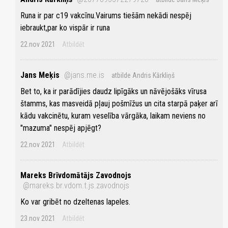
Runa ir par c19 vakcīnu.Vairums tiešām nekādi nespēj
iebraukt,par ko vispār ir runa
22.nov 2021
Atbildēt
Jans Meķis
@jans.me.is
atbilde Andris Kārkliņš
Bet to, ka ir parādījies daudz lipīgāks un nāvējošāks vīrusa
štamms, kas masveidā pļauj pošmīžus un cita starpā paķer arī
kādu vakcinētu, kuram veselība vārgāka, laikam neviens no
"mazuma" nespēj apjēgt?
22.nov 2021
Atbildēt
Mareks Brīvdomātājs Zavodnojs
@mareks.br.vdom.t.js.zavodnojs
Ko var gribēt no dzeltenas lapeles.
23.nov 2021
Atbildēt