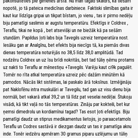
pakonsultēties pie ģimenes ārsta. Nu man tagad skaidrs, ka tiešām
nopotē, jo tā pateica medicīnas darbiniece. Faktiski slimības gaita ir
kaut kur līdzīga gripai un tikpat bīstam, jo vienu , tas ir pirmo nedēļu
biju pamatīgi saslimis ar augstu temperatūru. Efektīgs ir Coldrex ,
Teraflu, tikai ne kopā , bet atsevišķi un ne biežāk kā pa sešām
stundām. Papildus ļoti labs bija Tavegils uzreiz temperatūra nost.
Iesāku gan ar Analgīnu, bet efekts bija niecīgs tā, ka piemās divas
dienas temperatūra noturējās no 38,5 līdz 38,0 amplitūdā. Tad
nodzēru Coldrex un uz īsu brīdi nokritās, bet tad tūliņ ņēmu protams
uz nakti to Teraflu ar mēnestiņu +Tavegils. Varēju kaut ci9k pagulēt.
Tomēr no rīta atkal temperatūra uzreiz pēc dažām minūtēm kā
pamodos. Nācās likt sistēmas, lai paskalo ārā toksīnus. Izmēģināju
pat Naklofēnu intra muskulāri ar Tavegilu, tad gan uz visu dienu bija
normāli, bet vakarā atkal 39,2 un tā līdz pat veselai nedēļai. Štukoju
visādi, kā tikt vaļā no tās temperatūras. Zināju par kokteili, bet kur
ņemsi dimedrolu un kordiamīnui tagad? Tas esot ļoti efektīgs. Biju
pamatīgi daudz un stiprus medikamentus lietojis, jo paraacetamols
Teraflu un Codrex sastāvā ir diezgan daudz un tas ir pamatīga aknu
inde. Tonēr iedzēru apmēram 30 gramus piparu uzlējumu un tūliņ