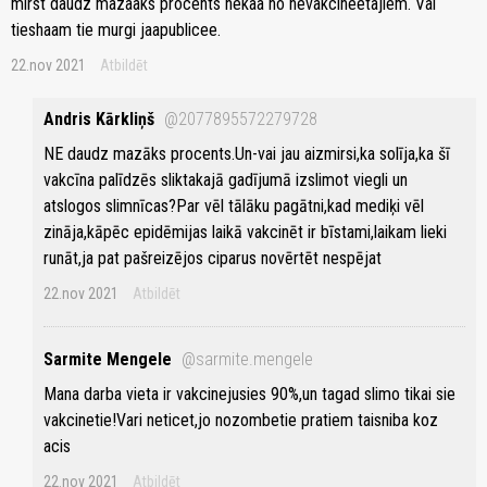
mirst daudz mazaaks procents nekaa no nevakcineetajiem. Vai
tieshaam tie murgi jaapublicee.
22.nov 2021
Atbildēt
Andris Kārkliņš
@2077895572279728
NE daudz mazāks procents.Un-vai jau aizmirsi,ka solīja,ka šī
vakcīna palīdzēs sliktakajā gadījumā izslimot viegli un
atslogos slimnīcas?Par vēl tālāku pagātni,kad mediķi vēl
zināja,kāpēc epidēmijas laikā vakcinēt ir bīstami,laikam lieki
runāt,ja pat pašreizējos ciparus novērtēt nespējat
22.nov 2021
Atbildēt
Sarmite Mengele
@sarmite.mengele
Mana darba vieta ir vakcinejusies 90%,un tagad slimo tikai sie
vakcinetie!Vari neticet,jo nozombetie pratiem taisniba koz
acis
22.nov 2021
Atbildēt