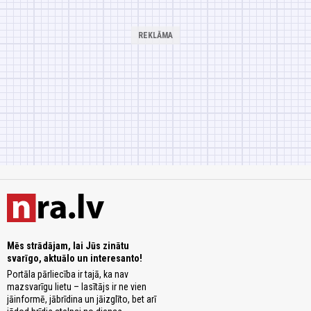
Mēs strādājam, lai Jūs zinātu
svarīgo, aktuālo un interesanto!
Portāla pārliecība ir tajā, ka nav
mazsvarīgu lietu – lasītājs ir ne vien
jāinformē, jābrīdina un jāizglīto, bet arī