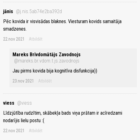
jānis
@j.nis.5ab74e2ba392d
Pēc kovida ir visvisādas blaknes. Viesturam kovids samaitāja
smadzenes.
22.nov 2021
Atbildēt
Mareks Brīvdomātājs Zavodnojs
@mareks.br.vdom.t.js.zavodnojs
Jau pirms kovida bija kognitīva disfunkcija))
23.nov 2021
Atbildēt
viess
@viess
Līdzjūtība rudzītim, skābekļa bads viņa prātam ir acīredzami
nodarījis lielu postu :(
22.nov 2021
Atbildēt