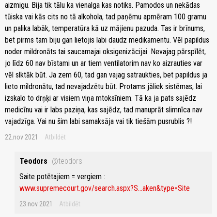
aizmigu. Bija tik tālu ka vienalga kas notiks. Pamodos un nekādas
tūiska vai kās cits no tā alkohola, tad paņēmu apmēram 100 gramu
un palika labāk, temperatūra kā uz mājienu pazuda. Tas ir brīnums,
bet pirms tam biju gan lietojis labi daudz medikamentu. Vēl papildus
noder mildronāts tai saucamajai oksigenizācijai. Nevajag pārspīlēt,
jo līdz 60 nav bīstami un ar tiem ventilatorim nav ko aizrauties var
vēl slktāk būt. Ja zem 60, tad gan vajag satraukties, bet papildus ja
lieto mildronātu, tad nevajadzētu būt. Protams jāliek sistēmas, lai
izskalo to drņķi ar visiem viņa mtoksīniem. Tā ka ja pats sajēdz
medicīnu vai ir labs paziņa, kas sajēdz, tad manuprāt slimnīca nav
vajadzīga. Vai nu šim labi samaksāja vai tik tiešām pusrublis ?!
22.nov 2021
Atbildēt
Teodors
@teodors
Saite potētajiem = vergiem :
www.supremecourt.gov/search.aspx?S...aken&type=Site
23.nov 2021
Atbildēt