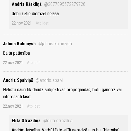
Andris Kārkliņš
@2077895572279728
debilizētie diemžēl nelasa
22.nov 2021
Atbildēt
Jahnis Kalninysh
@jahnis.kalninysh
Balta patiesība
22.nov 2021
Atbildēt
Andris Spalviņš
@andris.spalvi
Nelīstu cauri tik daudz subjektīvas propogandas, būtu gandrīz vai
interesanti lasīt.
22.nov 2021
Atbildēt
Elita Strazdiņa
@elita.strazdi.a
Andrim taisnība. Varbūt īsto ellīti neredzēji, jo biji "blatņika"