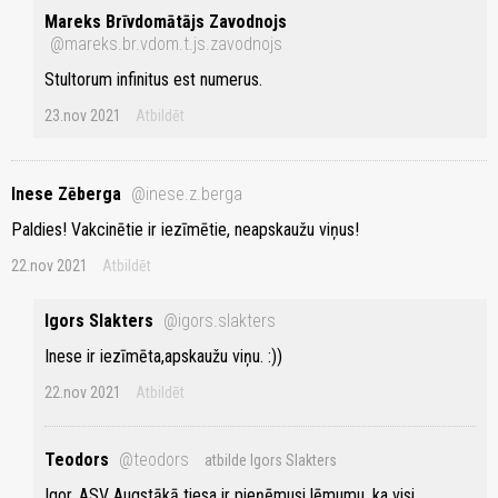
Mareks Brīvdomātājs Zavodnojs
@mareks.br.vdom.t.js.zavodnojs
Stultorum infinitus est numerus.
23.nov 2021
Atbildēt
Inese Zēberga
@inese.z.berga
Paldies! Vakcinētie ir iezīmētie, neapskaužu viņus!
22.nov 2021
Atbildēt
Igors Slakters
@igors.slakters
Inese ir iezīmēta,apskaužu viņu. :))
22.nov 2021
Atbildēt
Teodors
@teodors
atbilde Igors Slakters
Igor, ASV Augstākā tiesa ir pieņēmusi lēmumu, ka visi