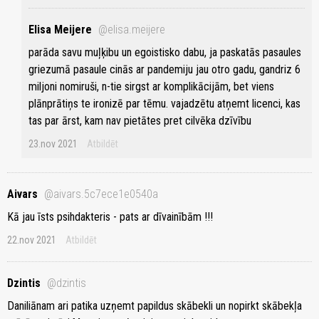
Elisa Meijere
@elisa.meijere
parāda savu muļķibu un egoistisko dabu, ja paskatās pasaules
griezumā pasaule cinās ar pandemiju jau otro gadu, gandriz 6
miljoni nomiruši, n-tie sirgst ar komplikācijām, bet viens
plānprātiņs te ironizē par tēmu. vajadzētu atņemt licenci, kas
tas par ārst, kam nav pietātes pret cilvēka dzīvību
23.nov 2021
Atbildēt
Aivars
@aivars.5c7ece1e0540a
Kā jau īsts psihdakteris - pats ar dīvainībām !!!
22.nov 2021
Atbildēt
Dzintis
@dzintis
Daniliānam ari patika uzņemt papildus skābekli un nopirkt skābekļa