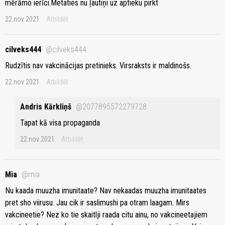
mērāmo ierīci.Metaties nu ļautiņi uz aptieku pirkt
22.nov 2021
Atbildēt
cilveks444
@cilveks444
Rudzītis nav vakcinācijas pretinieks. Virsraksts ir maldinošs.
22.nov 2021
Atbildēt
Andris Kārkliņš
@2077895572279728
Tapat kā visa propaganda
22.nov 2021
Atbildēt
Mia
@mia
Nu kaada muuzha imunitaate? Nav nekaadas muuzha imunitaates
pret sho viirusu. Jau cik ir saslimushi pa otram laagam. Mirs
vakcineetie? Nez ko tie skaitlji raada citu ainu, no vakcineetajiem