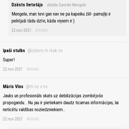
Dzēsts lietotājs
atbilde Sarmite Mengele
Mengele, man tevi gan nav ne pa kapeiku žēl- pamuļķi ir
pelnījuši tādu dzīvi, kāda viņiem ir:)
22.nov 2021
Atbildēt
īpaši stulbs
@izidors.m.rkak.ns
Super!
22.nov 2021
Atbildēt
Māris Vīns
@m.ris.v.ns
Jauks un profesionāls skats uz debilizācijas zombējošo
propogandu... Nu jau ir pietiekami daudz ticamas informācijas, lai
neticētu valdības noziedzniekiem...
22.nov 2021
Atbildēt