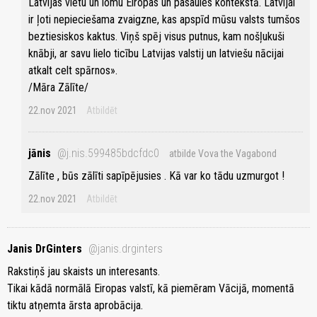
Latvijas vietu un lomu Eiropas un pasaules kontekstā. Latvijai
ir ļoti nepieciešama zvaigzne, kas apspīd mūsu valsts tumšos
beztiesiskos kaktus. Viņš spēj visus putnus, kam nošļukuši
knābji, ar savu lielo ticību Latvijas valstij un latviešu nācijai
atkalt celt spārnos».
/Māra Zālīte/
22.nov 2021
Atbildēt
jānis
@j.nis.599485bdcfdc0
atbilde Vova the Vagabond
Zālīte , būs zālīti sapīpējusies . Kā var ko tādu uzmurgot !
22.nov 2021
Atbildēt
Janis DrGinters
@janis.drginters
Rakstiņš jau skaists un interesants.
Tikai kādā normālā Eiropas valstī, kā piemēram Vācijā, momentā
tiktu atņemta ārsta aprobācija.