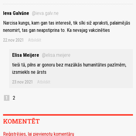
Ieva Galvāne
@ieva.galv.ne
Narcisa kungs, kam gan tas interesē, tik sīki siž apraksti, palaimējās
nenomirt, tas gan neapstiprina to. Ka nevajag vakcinēties
22.nov 2021
Atbildēt
Elisa Meijere
@elisa.meijere
tieši tā, pilns ar gonoru bez mazākās humanitātes pazīmēm,
izsmiekls ne ārsts
23.nov 2021
Atbildēt
1
2
KOMENTĒT
Reģistrējies, lai pievienotu komentāru