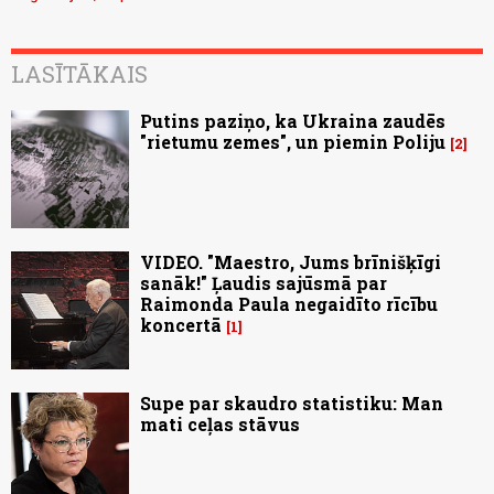
LASĪTĀKAIS
Putins paziņo, ka Ukraina zaudēs
"rietumu zemes", un piemin Poliju
2
VIDEO. "Maestro, Jums brīnišķīgi
sanāk!" Ļaudis sajūsmā par
Raimonda Paula negaidīto rīcību
koncertā
1
Supe par skaudro statistiku: Man
mati ceļas stāvus