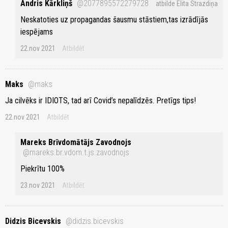
Andris Kārkliņš
@2077895572279728
atbilde Elita Strazdiņa
Neskatoties uz propagandas šausmu stāstiem,tas izrādījās
iespējams
22.nov 2021
Atbildēt
Maks
@maks
Ja cilvēks ir IDIOTS, tad arī Covid’s nepalīdzēs. Pretīgs tips!
22.nov 2021
Atbildēt
Mareks Brīvdomātājs Zavodnojs
@mareks.br.vdom.t.js.zavodnojs
Piekrītu 100%
23.nov 2021
Atbildēt
Didzis Bicevskis
@didzis.bicevskis