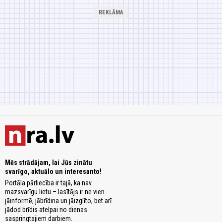
Mēs strādājam, lai Jūs zinātu
svarīgo, aktuālo un interesanto!
Portāla pārliecība ir tajā, ka nav
mazsvarīgu lietu – lasītājs ir ne vien
jāinformē, jābrīdina un jāizglīto, bet arī
jādod brīdis atelpai no dienas
saspringtajiem darbiem.