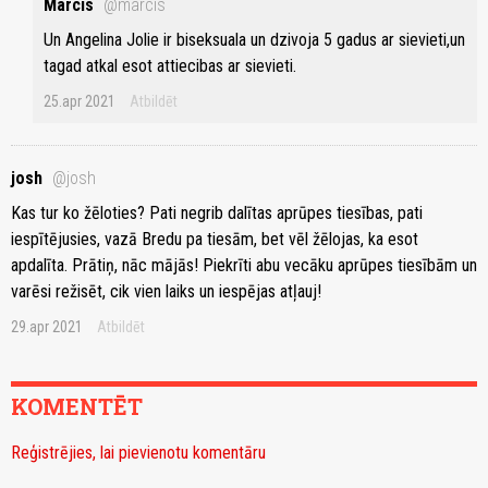
Marcis
@marcis
Un Angelina Jolie ir biseksuala un dzivoja 5 gadus ar sievieti,un
tagad atkal esot attiecibas ar sievieti.
25.apr 2021
Atbildēt
josh
@josh
Kas tur ko žēloties? Pati negrib dalītas aprūpes tiesības, pati
iespītējusies, vazā Bredu pa tiesām, bet vēl žēlojas, ka esot
apdalīta. Prātiņ, nāc mājās! Piekrīti abu vecāku aprūpes tiesībām un
varēsi režisēt, cik vien laiks un iespējas atļauj!
29.apr 2021
Atbildēt
KOMENTĒT
Reģistrējies, lai pievienotu komentāru