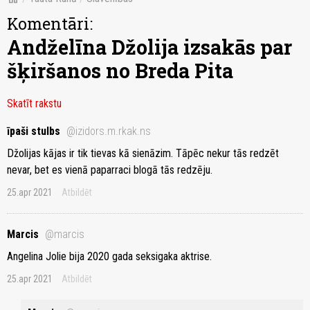
Komentāri:
Andželīna Džolija izsakās par
šķiršanos no Breda Pita
Skatīt rakstu
īpaši stulbs
@izidors.m.rkak.ns
Džolijas kājas ir tik tievas kā sienāzim. Tāpēc nekur tās redzēt
nevar, bet es vienā paparraci blogā tās redzēju.
25.apr 2021
Atbildēt
Marcis
@marcis
Angelina Jolie bija 2020 gada seksigaka aktrise.
25.apr 2021
Atbildēt