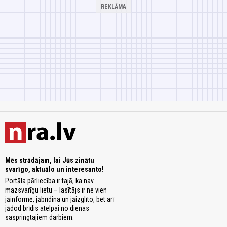
Mēs strādājam, lai Jūs zinātu
svarīgo, aktuālo un interesanto!
Portāla pārliecība ir tajā, ka nav
mazsvarīgu lietu – lasītājs ir ne vien
jāinformē, jābrīdina un jāizglīto, bet arī
jādod brīdis atelpai no dienas
saspringtajiem darbiem.