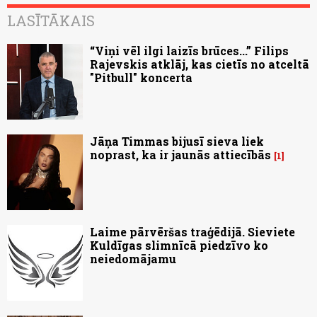
LASĪTĀKAIS
“Viņi vēl ilgi laizīs brūces...” Filips
Rajevskis atklāj, kas cietīs no atceltā
"Pitbull" koncerta
Jāņa Timmas bijusī sieva liek
noprast, ka ir jaunās attiecībās
1
Laime pārvēršas traģēdijā. Sieviete
Kuldīgas slimnīcā piedzīvo ko
neiedomājamu