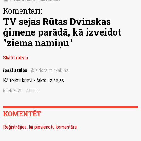
Komentāri:
TV sejas Rūtas Dvinskas
ģimene parādā, kā izveidot
"ziema namiņu"
Skatīt rakstu
īpaši stulbs
@izidors.m.rkak.ns
Kā teiktu krievi - fakts uz sejas.
6.feb 2021
Atbildēt
KOMENTĒT
Reģistrējies, lai pievienotu komentāru