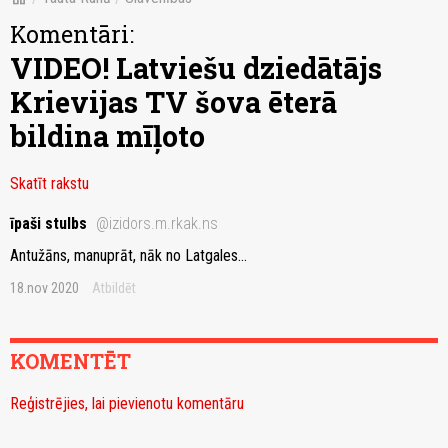
Komentāri:
VIDEO! Latviešu dziedātājs
Krievijas TV šova ēterā
bildina mīļoto
Skatīt rakstu
īpaši stulbs
@izidors.m.rkak.ns
Antužāns, manuprāt, nāk no Latgales...
18.nov 2020
Atbildēt
KOMENTĒT
Reģistrējies, lai pievienotu komentāru