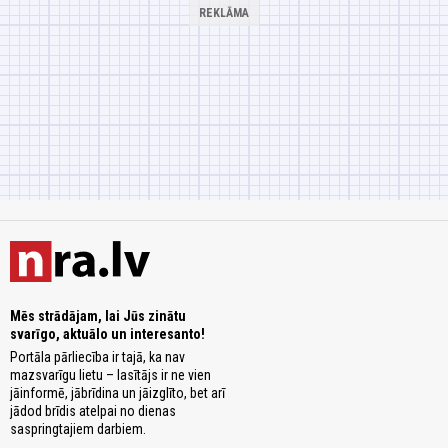
Mēs strādājam, lai Jūs zinātu
svarīgo, aktuālo un interesanto!
Portāla pārliecība ir tajā, ka nav
mazsvarīgu lietu – lasītājs ir ne vien
jāinformē, jābrīdina un jāizglīto, bet arī
jādod brīdis atelpai no dienas
saspringtajiem darbiem.