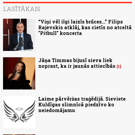
LASĪTĀKAIS
“Viņi vēl ilgi laizīs brūces...” Filips
Rajevskis atklāj, kas cietīs no atceltā
"Pitbull" koncerta
Jāņa Timmas bijusī sieva liek
noprast, ka ir jaunās attiecībās
1
Laime pārvēršas traģēdijā. Sieviete
Kuldīgas slimnīcā piedzīvo ko
neiedomājamu