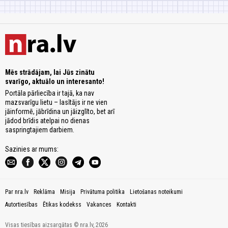
Mēs strādājam, lai Jūs zinātu
svarīgo, aktuālo un interesanto!
Portāla pārliecība ir tajā, ka nav
mazsvarīgu lietu – lasītājs ir ne vien
jāinformē, jābrīdina un jāizglīto, bet arī
jādod brīdis atelpai no dienas
saspringtajiem darbiem.
Sazinies ar mums:
Par nra.lv
Reklāma
Misija
Privātuma politika
Lietošanas noteikumi
Autortiesības
Ētikas kodekss
Vakances
Kontakti
Visas tiesības aizsargātas © nra.lv, 2026