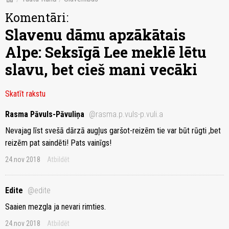
Komentāri:
Slavenu dāmu apzākātais
Alpe: Seksīgā Lee meklē lētu
slavu, bet cieš mani vecāki
Skatīt rakstu
Rasma Pāvuls-Pāvuliņa
@rasma.p.vuls-p.vuli.a
Nevajag līst svešā dārzā augļus garšot-reizēm tie var būt rūgti ,bet
reizēm pat saindēti! Pats vainīgs!
24.nov 2018
Atbildēt
Edite
@edite
Saaien mezgla ja nevari rimties.
24.nov 2018
Atbildēt