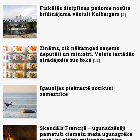
Fiskālās disiplīnas padome nosūta
brīdinājuma vēstuli Kulbergam
2
Zināms, cik nākamgad saņems
deputāti un ministri. Valsts iestādēs
strādājošie būs šokā
12
Igaunijas piekrastē notikusi
zemestrīce
Skandāls Francijā – ugunsdzēsēji
pametuši ciematu meža ugunsgrēka
varā, lai glābtu miljonāru mājas