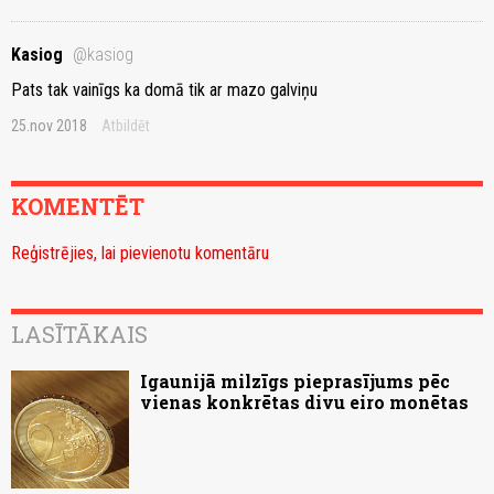
Kasiog
@kasiog
Pats tak vainīgs ka domā tik ar mazo galviņu
25.nov 2018
Atbildēt
KOMENTĒT
Reģistrējies, lai pievienotu komentāru
LASĪTĀKAIS
Igaunijā milzīgs pieprasījums pēc
vienas konkrētas divu eiro monētas