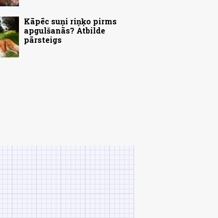
Kāpēc suņi riņķo pirms
apgulšanās? Atbilde
pārsteigs