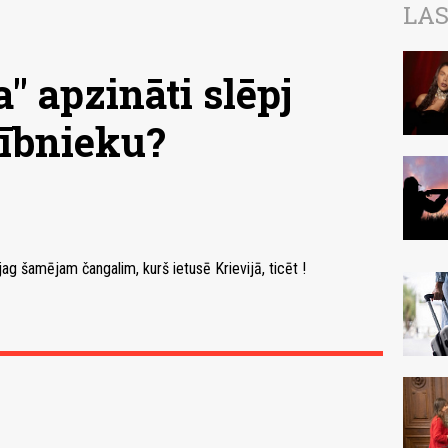
LAS
a'' apzināti slēpj
lībnieku?
ag šamējam čangalim, kurš ietusē Krievijā, ticēt !