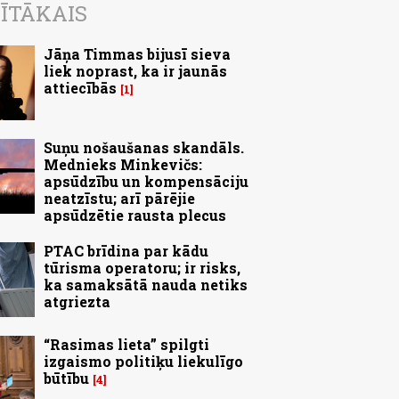
ĪTĀKAIS
Jāņa Timmas bijusī sieva
liek noprast, ka ir jaunās
attiecībās
1
Suņu nošaušanas skandāls.
Mednieks Minkevičs:
apsūdzību un kompensāciju
neatzīstu; arī pārējie
apsūdzētie rausta plecus
PTAC brīdina par kādu
tūrisma operatoru; ir risks,
ka samaksātā nauda netiks
atgriezta
“Rasimas lieta” spilgti
izgaismo politiķu liekulīgo
būtību
4