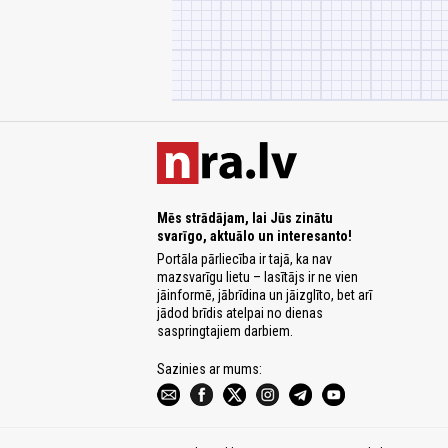
Mēs strādājam, lai Jūs zinātu
svarīgo, aktuālo un interesanto!
Portāla pārliecība ir tajā, ka nav
mazsvarīgu lietu – lasītājs ir ne vien
jāinformē, jābrīdina un jāizglīto, bet arī
jādod brīdis atelpai no dienas
saspringtajiem darbiem.
Sazinies ar mums: