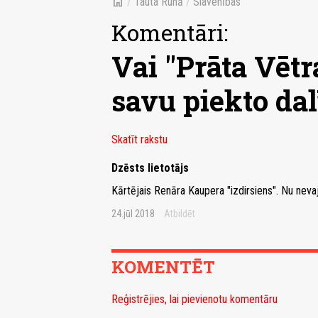
home
/
Tauta Runā
/
Slavenības
Komentāri:
Vai ''Prāta Vētr
savu piekto da
Skatīt rakstu
Dzēsts lietotājs
Kārtējais Renāra Kaupera "izdirsiens". Nu nevaj
24.jūl 2018
Atbildēt
KOMENTĒT
Reģistrējies, lai pievienotu komentāru