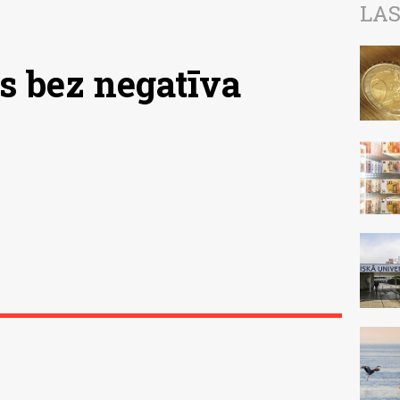
LAS
īs bez negatīva