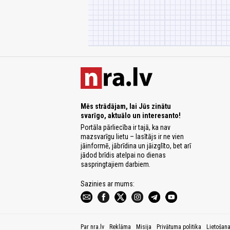
Mēs strādājam, lai Jūs zinātu
svarīgo, aktuālo un interesanto!
Portāla pārliecība ir tajā, ka nav
mazsvarīgu lietu – lasītājs ir ne vien
jāinformē, jābrīdina un jāizglīto, bet arī
jādod brīdis atelpai no dienas
saspringtajiem darbiem.
Sazinies ar mums:
Par nra.lv
Reklāma
Misija
Privātuma politika
Lietošan