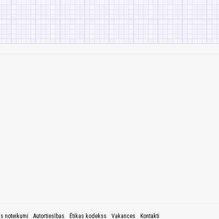
as noteikumi
Autortiesības
Ētikas kodekss
Vakances
Kontakti