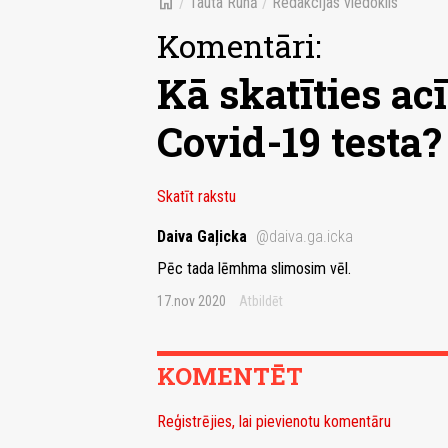
home
/
Tauta Runā
/
Redakcijas viedoklis
Komentāri:
Kā skatīties ac
Covid-19 testa?
Skatīt rakstu
Daiva Gaļicka
@daiva.ga.icka
Pēc tada lēmhma slimosim vēl.
17.nov 2020
Atbildēt
KOMENTĒT
Reģistrējies, lai pievienotu komentāru