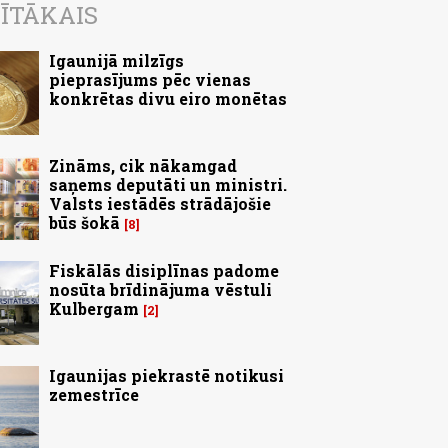
ĪTĀKAIS
Igaunijā milzīgs
pieprasījums pēc vienas
konkrētas divu eiro monētas
Zināms, cik nākamgad
saņems deputāti un ministri.
Valsts iestādēs strādājošie
būs šokā
8
Fiskālās disiplīnas padome
nosūta brīdinājuma vēstuli
Kulbergam
2
Igaunijas piekrastē notikusi
zemestrīce