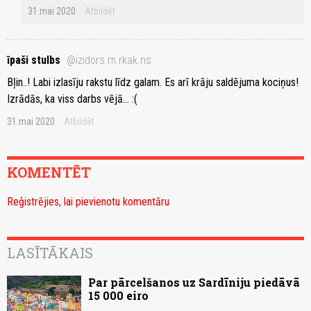
31.mai 2020
Atbildēt
īpaši stulbs
@izidors.m.rkak.ns
Bļin..! Labi izlasīju rakstu līdz galam. Es arī krāju saldējuma kociņus!
Izrādās, ka viss darbs vējā... :(
31.mai 2020
Atbildēt
KOMENTĒT
Reģistrējies, lai pievienotu komentāru
LASĪTĀKAIS
Par pārcelšanos uz Sardīniju piedāvā
15 000 eiro