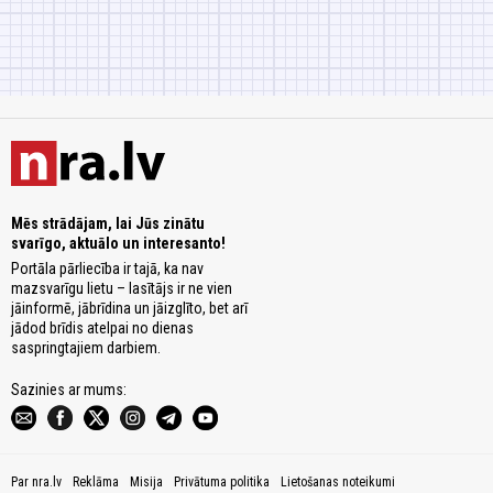
Mēs strādājam, lai Jūs zinātu
svarīgo, aktuālo un interesanto!
Portāla pārliecība ir tajā, ka nav
mazsvarīgu lietu – lasītājs ir ne vien
jāinformē, jābrīdina un jāizglīto, bet arī
jādod brīdis atelpai no dienas
saspringtajiem darbiem.
Sazinies ar mums:
Par nra.lv
Reklāma
Misija
Privātuma politika
Lietošanas noteikumi