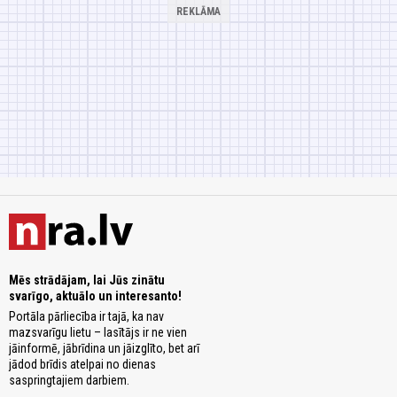
Mēs strādājam, lai Jūs zinātu
svarīgo, aktuālo un interesanto!
Portāla pārliecība ir tajā, ka nav
mazsvarīgu lietu – lasītājs ir ne vien
jāinformē, jābrīdina un jāizglīto, bet arī
jādod brīdis atelpai no dienas
saspringtajiem darbiem.