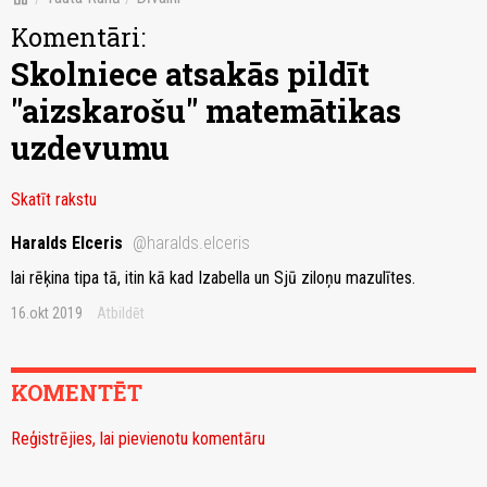
Komentāri:
Skolniece atsakās pildīt
"aizskarošu" matemātikas
uzdevumu
Skatīt rakstu
Haralds Elceris
@haralds.elceris
lai rēķina tipa tā, itin kā kad Izabella un Sjū ziloņu mazulītes.
16.okt 2019
Atbildēt
KOMENTĒT
Reģistrējies, lai pievienotu komentāru