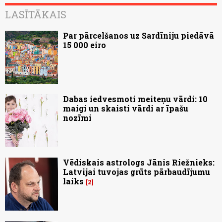
LASĪTĀKAIS
Par pārcelšanos uz Sardīniju piedāvā
15 000 eiro
Dabas iedvesmoti meiteņu vārdi: 10
maigi un skaisti vārdi ar īpašu
nozīmi
Vēdiskais astrologs Jānis Riežnieks:
Latvijai tuvojas grūts pārbaudījumu
laiks
2