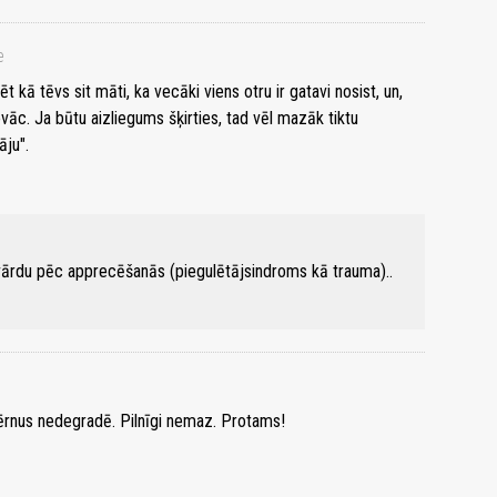
e
t kā tēvs sit māti, ka vecāki viens otru ir gatavi nosist, un,
āc. Ja būtu aizliegums šķirties, tad vēl mazāk tiktu
āju".
vārdu pēc apprecēšanās (piegulētājsindroms kā trauma)..
bērnus nedegradē. Pilnīgi nemaz. Protams!