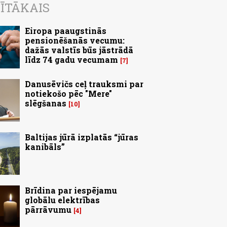
ĪTĀKAIS
Eiropa paaugstinās
pensionēšanās vecumu:
dažās valstīs būs jāstrādā
līdz 74 gadu vecumam
7
Danusēvičs ceļ trauksmi par
notiekošo pēc "Mere"
slēgšanas
10
Baltijas jūrā izplatās “jūras
kanibāls”
Brīdina par iespējamu
globālu elektrības
pārrāvumu
4