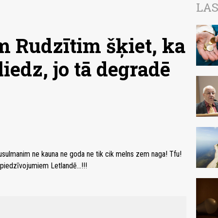
LAS
m Rudzītim šķiet, ka
liedz, jo tā degradē
usulmanim ne kauna ne goda ne tik cik melns zem naga! Tfu!
piedzīvojumiem Letlandē...!!!