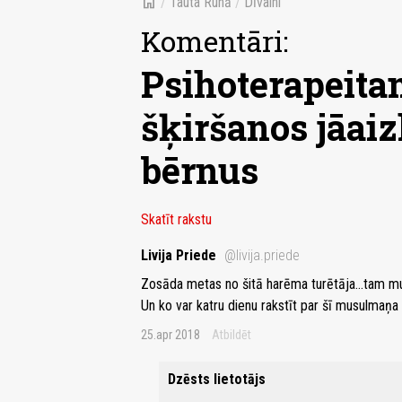
home
/
Tauta Runā
/
Dīvaini
Komentāri:
Psihoterapeita
šķiršanos jāaiz
bērnus
Skatīt rakstu
Livija Priede
@livija.priede
Zosāda metas no šitā harēma turētāja...tam m
Un ko var katru dienu rakstīt par šī musulmaņa 
25.apr 2018
Atbildēt
Dzēsts lietotājs