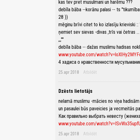
kas tev pret musulmani un harēmu ???
debīla bāba --korānu palasi -- ts ''tikumīb
28 ))
mēginu brīvi citet to ko izlasīju krieviski 
ņemiet sev sievas -divas ,trīs vai četras ...
,,,""
debīla bāba -- dažas muslimu hadisas nokl
www.youtube.com/watch?v=loXlHy2MYF
4 хадиса о нравственности мусульмани
25.apr 2018
Atbildēt
Dzēsts lietotājs
nelamā muslimu -mācies no viņa hadisām -- 
un pasaulei būs paveicies ja vecmeitās pali
Как правильно выбрать невесту (жениха
www.youtube.com/watch?v=ISvWx35upf
25.apr 2018
Atbildēt