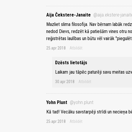
Aija Čekstere-Janaite
@aija.ekstere-janait
Mazliet slima filosofija. Nav bērnam labāk redzē
nedod Dievs, redzēt kā patiešām vines otru nov
reģistrētas laulības un būtu vēl vairāk "piegulēt
25.apr 2018
Atbildēt
Dzēsts lietotājs
Laikam jau tāpēc paturēji savu meitas uz
30.apr 2018
Atbildēt
Yohn Plunt
@yohn.plunt
Kā tad! Vecāku savstarpēji strīdi un necieņa 
25.apr 2018
Atbildēt