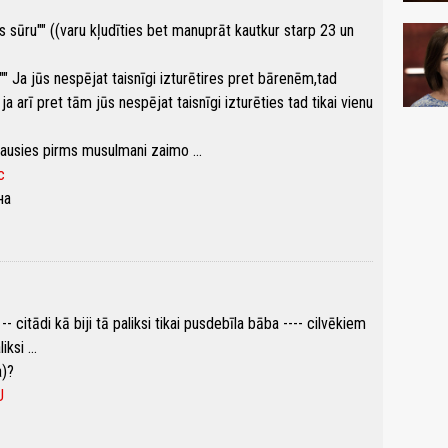
as sūru"" ((varu kļudīties bet manuprāt kautkur starp 23 un
:: "" Ja jūs nespējat taisnīgi izturētires pret bārenēm,tad
 ja arī pret tām jūs nespējat taisnīgi izturēties tad tikai vienu
ausies pirms musulmani zaimo ...
c
на
citādi kā biji tā paliksi tikai pusdebīla bāba ---- cilvēkiem
ksi ...
)?
U