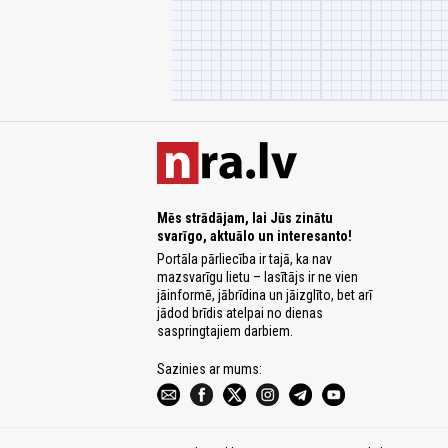
Mēs strādājam, lai Jūs zinātu
svarīgo, aktuālo un interesanto!
Portāla pārliecība ir tajā, ka nav
mazsvarīgu lietu – lasītājs ir ne vien
jāinformē, jābrīdina un jāizglīto, bet arī
jādod brīdis atelpai no dienas
saspringtajiem darbiem.
Sazinies ar mums: