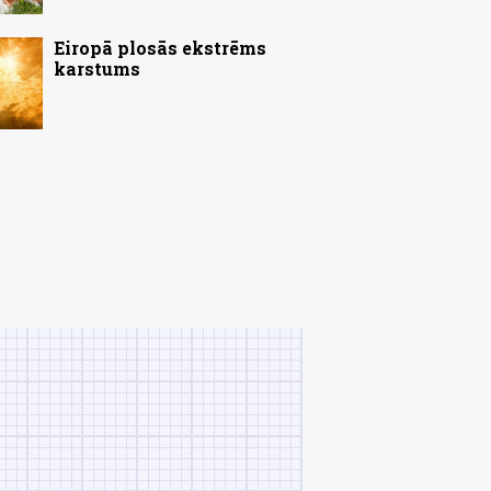
Eiropā plosās ekstrēms
karstums