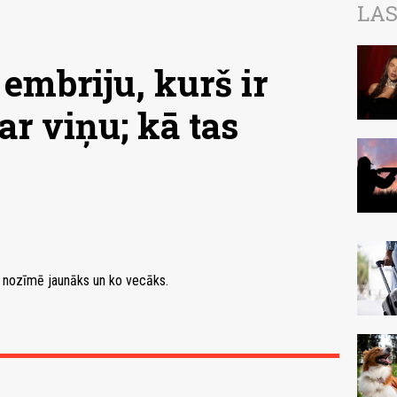
LAS
 embriju, kurš ir
r viņu; kā tas
ko nozīmē jaunāks un ko vecāks.