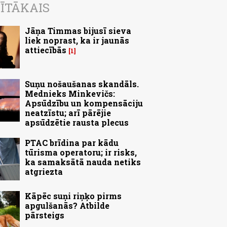
ĪTĀKAIS
Jāņa Timmas bijusī sieva
liek noprast, ka ir jaunās
attiecībās
1
Suņu nošaušanas skandāls.
Mednieks Minkevičs:
Apsūdzību un kompensāciju
neatzīstu; arī pārējie
apsūdzētie rausta plecus
PTAC brīdina par kādu
tūrisma operatoru; ir risks,
ka samaksātā nauda netiks
atgriezta
Kāpēc suņi riņķo pirms
apgulšanās? Atbilde
pārsteigs