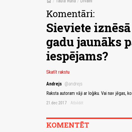
home
/
Tauta Runā
/
Dīvaini
Komentāri:
Sieviete iznēsā
gadu jaunāks pa
iespējams?
Skatīt rakstu
Andrejs
@andrejs
Raksta autoram vāji ar loģiku. Vai nav jēgas, 
21.dec 2017
Atbildēt
KOMENTĒT