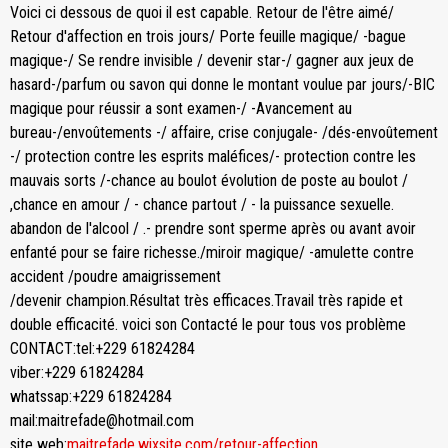
Voici ci dessous de quoi il est capable. Retour de l'être aimé/
Retour d'affection en trois jours/ Porte feuille magique/ -bague
magique-/ Se rendre invisible / devenir star-/ gagner aux jeux de
hasard-/parfum ou savon qui donne le montant voulue par jours/-BIC
magique pour réussir a sont examen-/ -Avancement au
bureau-/envoûtements -/ affaire, crise conjugale- /dés-envoûtement
-/ protection contre les esprits maléfices/- protection contre les
mauvais sorts /-chance au boulot évolution de poste au boulot /
,chance en amour / - chance partout / - la puissance sexuelle.
abandon de l'alcool / .- prendre sont sperme après ou avant avoir
enfanté pour se faire richesse./miroir magique/ -amulette contre
accident /poudre amaigrissement
/devenir champion.Résultat très efficaces.Travail très rapide et
double efficacité. voici son Contacté le pour tous vos problème
CONTACT:tel:+229 61824284
viber:+229 61824284
whatssap:+229 61824284
mail:maitrefade@hotmail.com
site web:
maitrefade.wixsite.com/retour-affection