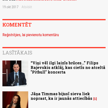
19.okt 2017
Atbildēt
KOMENTĒT
Reģistrējies, lai pievienotu komentāru
LASĪTĀKAIS
“Viņi vēl ilgi laizīs brūces...” Filips
Rajevskis atklāj, kas cietīs no atceltā
"Pitbull" koncerta
Jāņa Timmas bijusī sieva liek
noprast, ka ir jaunās attiecībās
1