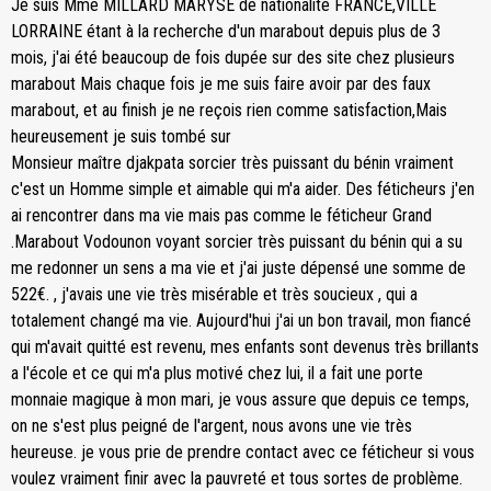
Je suis Mme MILLARD MARYSE de nationalité FRANCE,VILLE
LORRAINE étant à la recherche d'un marabout depuis plus de 3
mois, j'ai été beaucoup de fois dupée sur des site chez plusieurs
marabout Mais chaque fois je me suis faire avoir par des faux
marabout, et au finish je ne reçois rien comme satisfaction,Mais
heureusement je suis tombé sur
Monsieur maître djakpata sorcier très puissant du bénin vraiment
c'est un Homme simple et aimable qui m'a aider. Des féticheurs j'en
ai rencontrer dans ma vie mais pas comme le féticheur Grand
.Marabout Vodounon voyant sorcier très puissant du bénin qui a su
me redonner un sens a ma vie et j'ai juste dépensé une somme de
522€. , j'avais une vie très misérable et très soucieux , qui a
totalement changé ma vie. Aujourd'hui j'ai un bon travail, mon fiancé
qui m'avait quitté est revenu, mes enfants sont devenus très brillants
a l'école et ce qui m'a plus motivé chez lui, il a fait une porte
monnaie magique à mon mari, je vous assure que depuis ce temps,
on ne s'est plus peigné de l'argent, nous avons une vie très
heureuse. je vous prie de prendre contact avec ce féticheur si vous
voulez vraiment finir avec la pauvreté et tous sortes de problème.