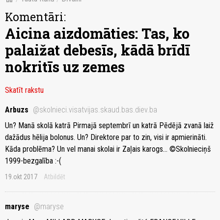
Komentāri:
Aicina aizdomāties: Tas, ko
palaižat debesīs, kādā brīdī
nokritīs uz zemes
Skatīt rakstu
Arbuzs
@skolnieci.visatvijas.skaud.bas.diev.ba
Un? Manā skolā katrā Pirmajā septembrī un katrā Pēdējā zvanā laiž
dažādus hēlija bolonus. Un? Direktore par to zin, visi ir apmierināti.
Kāda problēma? Un vel manai skolai ir Zaļais karogs... ©Skolnieciņš
1999-bezgalība :-(
19.okt 2017
Atbildēt
maryse
@maryse