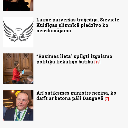
Laime pārvēršas traģēdijā. Sieviete
Kuldīgas slimnīcā piedzīvo ko
neiedomājamu
“Rasimas lieta” spilgti izgaismo
politiķu liekulīgo būtību
13
Arī satiksmes ministrs nezina, ko
darīt ar betona pāli Daugavā
7