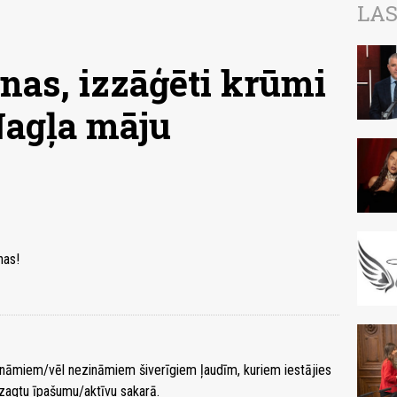
LAS
nas, izzāģēti krūmi
Nagļa māju
nas!
zināmiem/vēl nezināmiem šiverīgiem ļaudīm, kuriem iestājies
zagtu īpašumu/aktīvu sakarā.