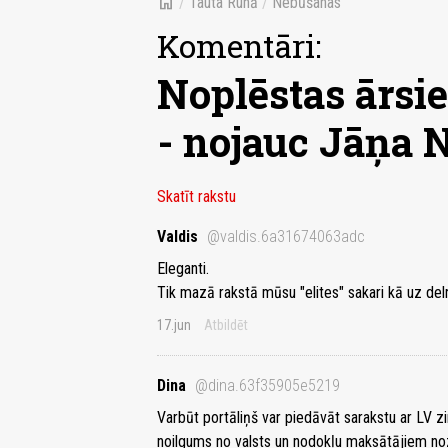
home
/
Tauta Runā
/
Nebūšanas
Komentāri:
Noplēstas ārsie
- nojauc Jāņa 
Skatīt rakstu
Valdis
@valdis.6a31674063adc
Eleganti.
Tik mazā rakstā mūsu "elites" sakari kā uz del
17.jun
Atbildēt
Dina
@dina.63f35905e5219
Varbūt portāliņš var piedāvāt sarakstu ar LV 
noilgums no valsts un nodokļu maksātājiem no