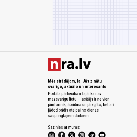
Mēs strādājam, lai Jūs zinātu
svarīgo, aktuālo un interesanto!
Portāla pārliecība ir tajā, ka nav
mazsvarīgu lietu – lasītājs ir ne vien
jāinformē, jābrīdina un jāizglīto, bet arī
jādod brīdis atelpai no dienas
saspringtajiem darbiem.
Sazinies ar mums: