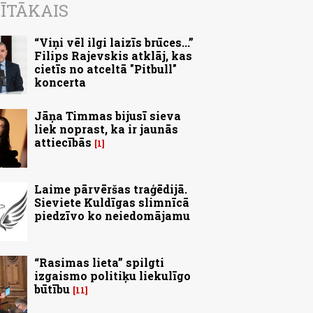
ĪTĀKAIS
“Viņi vēl ilgi laizīs brūces...”
Filips Rajevskis atklāj, kas
cietīs no atceltā "Pitbull"
koncerta
Jāņa Timmas bijusī sieva
liek noprast, ka ir jaunās
attiecībās
1
Laime pārvēršas traģēdijā.
Sieviete Kuldīgas slimnīcā
piedzīvo ko neiedomājamu
“Rasimas lieta” spilgti
izgaismo politiķu liekulīgo
būtību
11