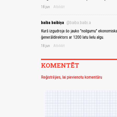
18.jun
Atbildēt
baiba baibiņa
@baiba.baibi.a
Kurš izgudroja šo jauko "noilgumu" ekonomisk
ģenerāldirektors ar 1200 latu lielu algu.
18.jun
Atbildēt
KOMENTĒT
Reģistrējies, lai pievienotu komentāru