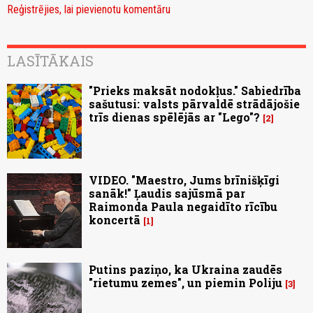
Reģistrējies, lai pievienotu komentāru
LASĪTĀKAIS
"Prieks maksāt nodokļus." Sabiedrība
sašutusi: valsts pārvaldē strādājošie
trīs dienas spēlējās ar "Lego"?
2
VIDEO. "Maestro, Jums brīnišķīgi
sanāk!" Ļaudis sajūsmā par
Raimonda Paula negaidīto rīcību
koncertā
1
Putins paziņo, ka Ukraina zaudēs
"rietumu zemes", un piemin Poliju
3