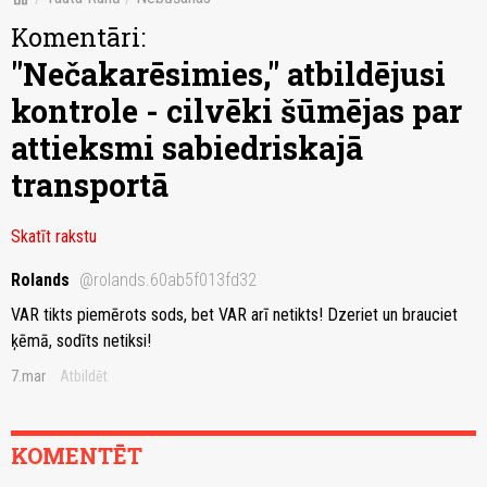
Komentāri:
"Nečakarēsimies," atbildējusi
kontrole - cilvēki šūmējas par
attieksmi sabiedriskajā
transportā
Skatīt rakstu
Rolands
@rolands.60ab5f013fd32
VAR tikts piemērots sods, bet VAR arī netikts! Dzeriet un brauciet
ķēmā, sodīts netiksi!
7.mar
Atbildēt
KOMENTĒT