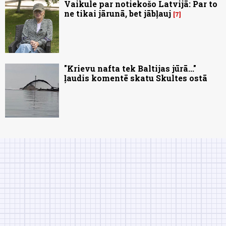
Vaikule par notiekošo Latvijā: Par to
ne tikai jārunā, bet jābļauj
7
"Krievu nafta tek Baltijas jūrā..."
ļaudis komentē skatu Skultes ostā