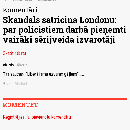
Komentāri:
Skandāls satricina Londonu:
par policistiem darbā pieņemti
vairāki sērijveida izvarotāji
Skatīt rakstu
viesis
@viesis
Tas saucas- "Liberālisma uzvaras gājiens".......
9.jan
Atbildēt
KOMENTĒT
Reģistrējies, lai pievienotu komentāru