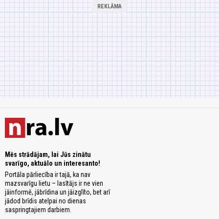
Mēs strādājam, lai Jūs zinātu
svarīgo, aktuālo un interesanto!
Portāla pārliecība ir tajā, ka nav
mazsvarīgu lietu – lasītājs ir ne vien
jāinformē, jābrīdina un jāizglīto, bet arī
jādod brīdis atelpai no dienas
saspringtajiem darbiem.