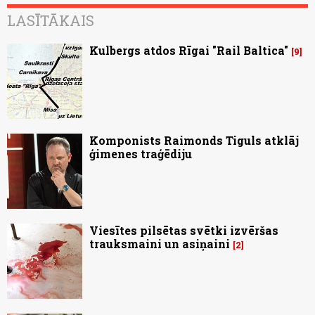
LASĪTĀKAIS
Kulbergs atdos Rīgai "Rail Baltica"
9
Komponists Raimonds Tiguls atklāj
ģimenes traģēdiju
Viesītes pilsētas svētki izvēršas
trauksmaini un asiņaini
2