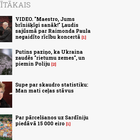
ĪTĀKAIS
VIDEO. "Maestro, Jums
brīnišķīgi sanāk!" Ļaudis
sajūsmā par Raimonda Paula
negaidīto rīcību koncertā
1
Putins paziņo, ka Ukraina
zaudēs "rietumu zemes", un
piemin Poliju
2
Supe par skaudro statistiku:
Man mati ceļas stāvus
Par pārcelšanos uz Sardīniju
piedāvā 15 000 eiro
1