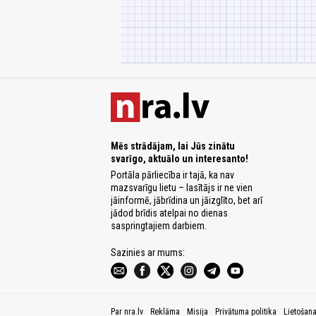
Mēs strādājam, lai Jūs zinātu
svarīgo, aktuālo un interesanto!
Portāla pārliecība ir tajā, ka nav
mazsvarīgu lietu – lasītājs ir ne vien
jāinformē, jābrīdina un jāizglīto, bet arī
jādod brīdis atelpai no dienas
saspringtajiem darbiem.
Sazinies ar mums:
Par nra.lv
Reklāma
Misija
Privātuma politika
Lietošan