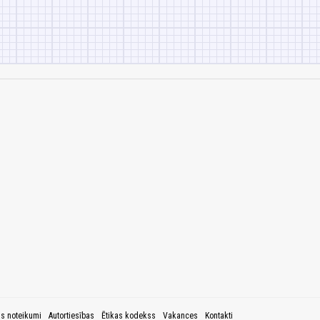
as noteikumi
Autortiesības
Ētikas kodekss
Vakances
Kontakti