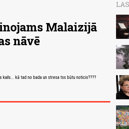
LAS
inojams Malaizijā
as nāvē
s kails.... kā tad no bada un stresa tss būtu noticis????