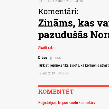
home
/
Tauta Runā
/
Nebūšanas
Komentāri:
Zināms, kas va
pazudušās Nor
Skatīt rakstu
Diduu
@diduu
Turklāt, iepriekš tika ziņots, ka ķermenis atrast
19.aug 2019
Atbildēt
KOMENTĒT
Reģistrējies, lai pievienotu komentāru