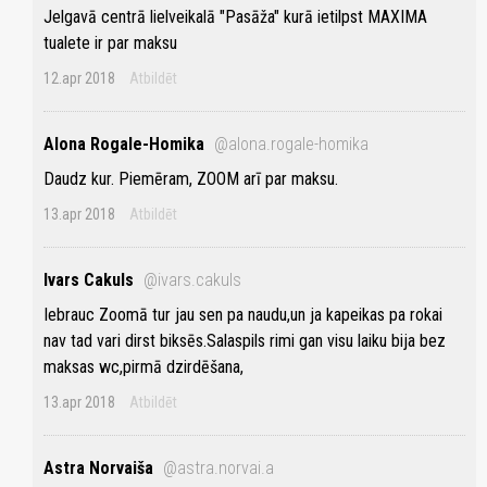
Jelgavā centrā lielveikalā "Pasāža" kurā ietilpst MAXIMA
tualete ir par maksu
12.apr 2018
Atbildēt
Alona Rogale-Homika
@alona.rogale-homika
Daudz kur. Piemēram, ZOOM arī par maksu.
13.apr 2018
Atbildēt
Ivars Cakuls
@ivars.cakuls
Iebrauc Zoomā tur jau sen pa naudu,un ja kapeikas pa rokai
nav tad vari dirst biksēs.Salaspils rimi gan visu laiku bija bez
maksas wc,pirmā dzirdēšana,
13.apr 2018
Atbildēt
Astra Norvaiša
@astra.norvai.a