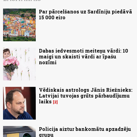
Par pārcelšanos uz Sardīniju piedāvā
15 000 eiro
Dabas iedvesmoti meiteņu vārdi: 10
maigi un skaisti vārdi ar īpašu
nozīmi
Vēdiskais astrologs Jānis Riežnieks:
Latvijai tuvojas grūts pārbaudījumu
laiks
2
Policija aiztur bankomātu apzadzēju
grupu