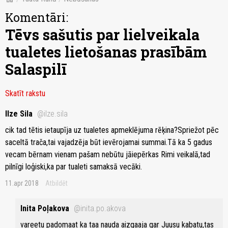
Komentāri:
Tēvs sašutis par lielveikala
tualetes lietošanas prasībām
Salaspilī
Skatīt rakstu
Ilze Sila
@ilze.sila
cik tad tētis ietaupīja uz tualetes apmeklējuma rēķina?Spriežot pēc
saceltā trača,tai vajadzēja būt ievērojamai summai.Tā ka 5 gadus
vecam bērnam vienam pašam nebūtu jāiepērkas Rimi veikalā,tad
pilnīgi loģiski,ka par tualeti samaksā vecāki.
11.apr 2018
Atbildēt
Inita Poļakova
@inita.po.akova
vareetu padomaat ka taa nauda aizgaaja gar Juusu kabatu,tas