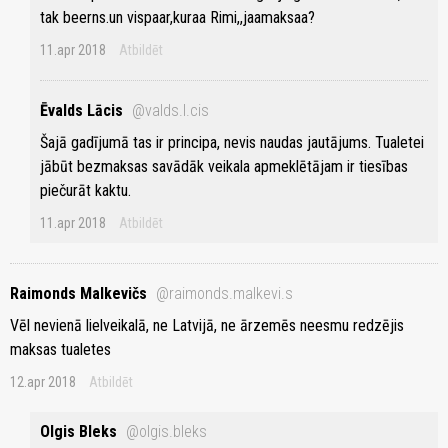
tak beerns.un vispaar,kuraa Rimi,,jaamaksaa?
11.apr 2018
Atbildēt
Ēvalds Lācis
@valds.l.cis
Šajā gadījumā tas ir principa, nevis naudas jautājums. Tualetei
jābūt bezmaksas savādāk veikala apmeklētājam ir tiesības
piečurāt kaktu.
11.apr 2018
Atbildēt
Raimonds Malkevičs
@raimonds.malkevi.s
Vēl nevienā lielveikalā, ne Latvijā, ne ārzemēs neesmu redzējis
maksas tualetes
12.apr 2018
Atbildēt
Olgis Bleks
@olgis.bleks