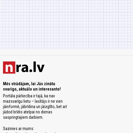
Mēs strādājam, lai Jūs zinātu
svarīgo, aktuālo un interesanto!
Portāla pārliecība ir tajā, ka nav
mazsvarīgu lietu – lasītājs ir ne vien
jāinformē, jābrīdina un jāizglīto, bet arī
jādod brīdis atelpai no dienas
saspringtajiem darbiem.
Sazinies ar mums: