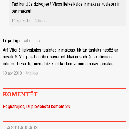
Tad kur Jūs dzivojiet? Visos lieiveikalos ir maksas tualetes ir
par maksu!
14.apr 2018
Atbildēt
Līga Līga
@l.ga.l.ga
Arī Vācijā lielveikalos tualetes ir maksas, tik tur tantuks nesēž un
nevaktē. Var paiet garām, saņemot tikai nosodošu skatienu no
citiem. Tiesa, bērniem līdz kaut kādam vecumam nav jāmaksā.
13.apr 2018
Atbildēt
KOMENTĒT
Reģistrējies, lai pievienotu komentāru
LASĪTĀKAIS