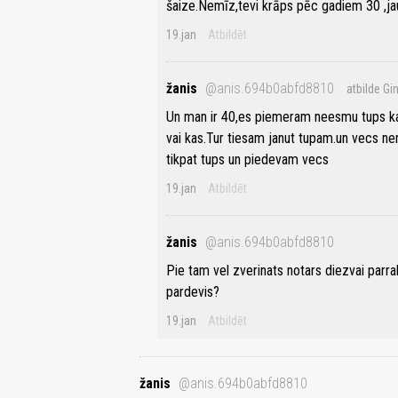
šaize.Nemīz,tevi krāps pēc gadiem 30 ,ja
19.jan
Atbildēt
žanis
@anis.694b0abfd8810
atbilde Gi
Un man ir 40,es piemeram neesmu tups ka t
vai kas.Tur tiesam janut tupam.un vecs nen
tikpat tups un piedevam vecs
19.jan
Atbildēt
žanis
@anis.694b0abfd8810
Pie tam vel zverinats notars diezvai parra
pardevis?
19.jan
Atbildēt
žanis
@anis.694b0abfd8810