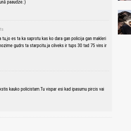
unā paaudze.:)
nts
u,jo es ta ka saprotu kas ko dara gan policija gan makleri
ozime gudrs ta starpcitu.ja cilveks ir tups 30 tad 75 vins ir
kstis kauko policistam.Tu vispar esi kad ipasumu pircis vai