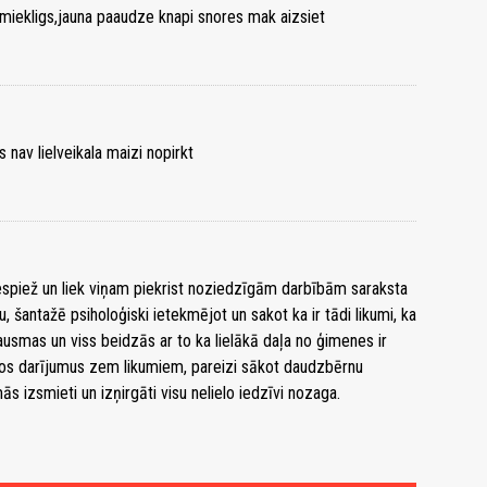
 smiekligs,jauna paaudze knapi snores mak aizsiet
nav lielveikala maizi nopirkt
spiež un liek viņam piekrist noziedzīgām darbībām saraksta
u, šantažē psiholoģiski ietekmējot un sakot ka ir tādi likumi, ka
šausmas un viss beidzās ar to ka lielākā daļa no ģimenes ir
ros darījumus zem likumiem, pareizi sākot daudzbērnu
 izsmieti un izņirgāti visu nelielo iedzīvi nozaga.