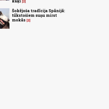
kaķi
2
Šokējoša tradīcija Spānijā:
tūkstošiem suņu mirst
mokās
2