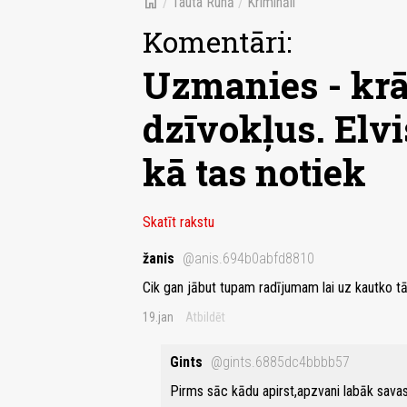
home
/
Tauta Runā
/
Krimināli
Komentāri:
Uzmanies - krā
dzīvokļus. Elvi
kā tas notiek
Skatīt rakstu
žanis
@anis.694b0abfd8810
Cik gan jābut tupam radījumam lai uz kautko t
19.jan
Atbildēt
Gints
@gints.6885dc4bbbb57
Pirms sāc kādu apirst,apzvani labāk sava