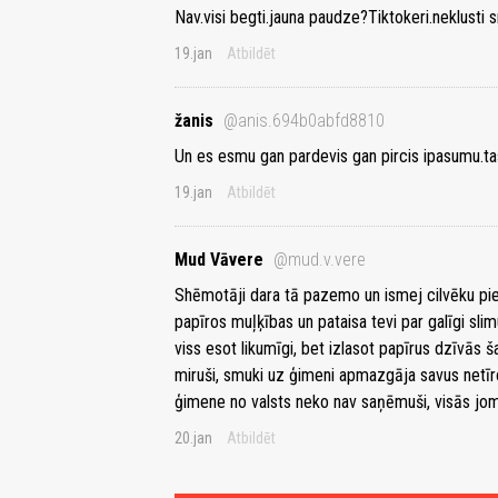
Nav.visi begti.jauna paudze?Tiktokeri.neklusti
19.jan
Atbildēt
žanis
@anis.694b0abfd8810
Un es esmu gan pardevis gan pircis ipasumu.tas 
19.jan
Atbildēt
Mud Vāvere
@mud.v.vere
Shēmotāji dara tā pazemo un ismej cilvēku pie
papīros muļķības un pataisa tevi par galīgi slim
viss esot likumīgi, bet izlasot papīrus dzīvās 
miruši, smuki uz ģimeni apmazgāja savus netī
ģimene no valsts neko nav saņēmuši, visās jomās
20.jan
Atbildēt