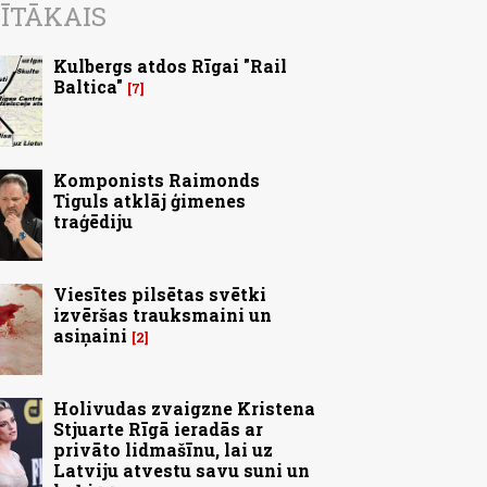
ĪTĀKAIS
Kulbergs atdos Rīgai "Rail
Baltica"
7
Komponists Raimonds
Tiguls atklāj ģimenes
traģēdiju
Viesītes pilsētas svētki
izvēršas trauksmaini un
asiņaini
2
Holivudas zvaigzne Kristena
Stjuarte Rīgā ieradās ar
privāto lidmašīnu, lai uz
Latviju atvestu savu suni un