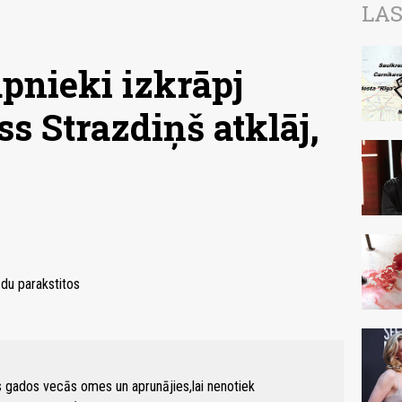
LAS
pnieki izkrāpj
ss Strazdiņš atklāj,
ādu parakstitos
s gados vecās omes un aprunājies,lai nenotiek