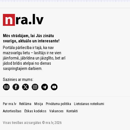
Mēs strādājam, lai Jūs zinātu
svarīgo, aktuālo un interesanto!
Portāla pārliecība ir tajā, ka nav
mazsvarīgu lietu – lasītājs ir ne vien
jāinformē, jābrīdina un jāizglīto, bet arī
jādod brīdis atelpai no dienas
saspringtajiem darbiem.
Sazinies ar mums:
Par nra.lv
Reklāma
Misija
Privātuma politika
Lietošanas noteikumi
Autortiesības
Ētikas kodekss
Vakances
Kontakti
Visas tiesības aizsargātas © nra.lv, 2026