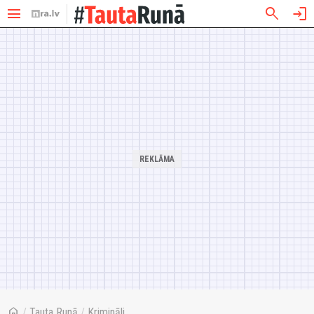
menu
search
login
home
/
Tauta Runā
/
Krimināli