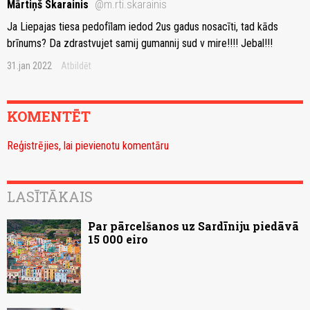
Mārtiņš Skarainis
@m.rti.skarainis
Ja Liepajas tiesa pedofīlam iedod 2us gadus nosacīti, tad kāds
brīnums? Da zdrastvujet samij gumannij sud v mire!!!! Jebal!!!
31.jan 2022
Atbildēt
KOMENTĒT
Reģistrējies, lai pievienotu komentāru
LASĪTĀKAIS
Par pārcelšanos uz Sardīniju piedāvā
15 000 eiro