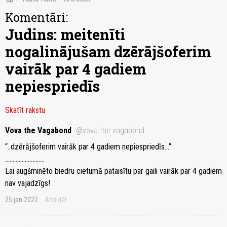
Komentāri:
Judins: meitenīti
nogalinājušam dzērājšoferim
vairāk par 4 gadiem
nepiespriedīs
Skatīt rakstu
Vova the Vagabond
@vova.the.vagabond
“..dzērājšoferim vairāk par 4 gadiem nepiespriedīs…”
……………………..
Lai augšminēto biedru cietumā pataisītu par gaili vairāk par 4 gadiem
nav vajadzīgs!
25.jan 2022
Atbildēt