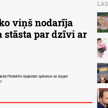
LAS
ko viņš nodarīja
 stāsta par dzīvi ar
 darām?Kolektīvi šņukstam spilvenos un izejam
u?