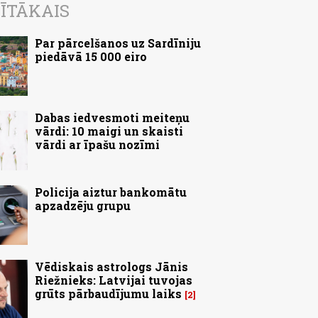
ĪTĀKAIS
Par pārcelšanos uz Sardīniju
piedāvā 15 000 eiro
Dabas iedvesmoti meiteņu
vārdi: 10 maigi un skaisti
vārdi ar īpašu nozīmi
Policija aiztur bankomātu
apzadzēju grupu
Vēdiskais astrologs Jānis
Riežnieks: Latvijai tuvojas
grūts pārbaudījumu laiks
2