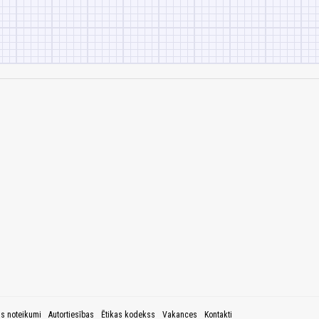
as noteikumi
Autortiesības
Ētikas kodekss
Vakances
Kontakti