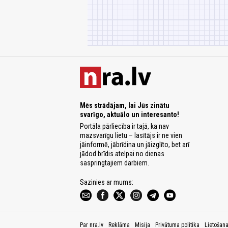
Mēs strādājam, lai Jūs zinātu
svarīgo, aktuālo un interesanto!
Portāla pārliecība ir tajā, ka nav
mazsvarīgu lietu – lasītājs ir ne vien
jāinformē, jābrīdina un jāizglīto, bet arī
jādod brīdis atelpai no dienas
saspringtajiem darbiem.
Sazinies ar mums:
Par nra.lv
Reklāma
Misija
Privātuma politika
Lietošan