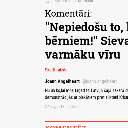
home
/
Tauta Runā
/
Krimināli
Komentāri:
"Nepiedošu to, 
bērniem!" Sieva
varmāku vīru
Skatīt rakstu
Joann Angelheart
@joann.angelheart
Nu un ko,lai mēs tagad te Latvijā šajā sakarā
demonstrācijās ar plakātiem pret slikteni Kris
27.aug 2018
Atbildēt
KOMENTĒT