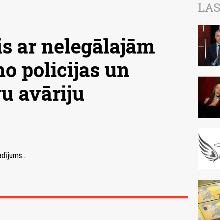
LAS
is ar nelegālajām
o policijas un
u avāriju
dījums...