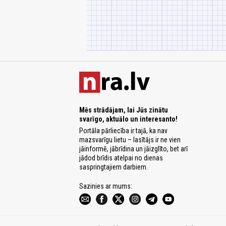
Mēs strādājam, lai Jūs zinātu
svarīgo, aktuālo un interesanto!
Portāla pārliecība ir tajā, ka nav
mazsvarīgu lietu – lasītājs ir ne vien
jāinformē, jābrīdina un jāizglīto, bet arī
jādod brīdis atelpai no dienas
saspringtajiem darbiem.
Sazinies ar mums: