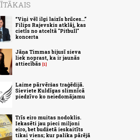
ĪTĀKAIS
“Viņi vēl ilgi laizīs brūces...”
Filips Rajevskis atklāj, kas
cietīs no atceltā "Pitbull"
koncerta
Jāņa Timmas bijusī sieva
liek noprast, ka ir jaunās
attiecībās
1
Laime pārvēršas traģēdijā.
Sieviete Kuldīgas slimnīcā
piedzīvo ko neiedomājamu
Trīs eiro muitas nodoklis.
Iekasēti jau pieci miljoni
eiro, bet budžetā ieskaitīts
tikai viens; kur palika pārējā