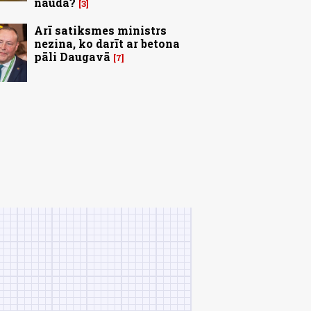
nauda?
3
Arī satiksmes ministrs
nezina, ko darīt ar betona
pāli Daugavā
7