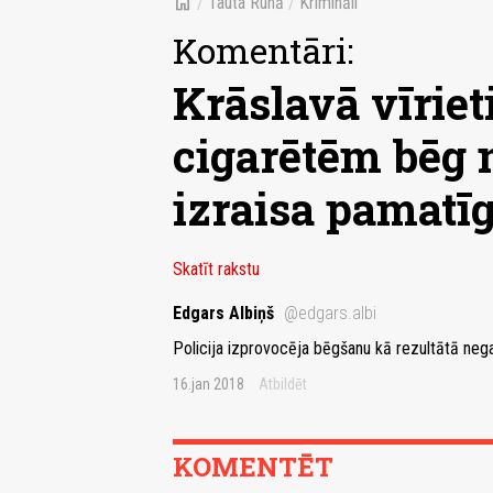
home
/
Tauta Runā
/
Krimināli
Komentāri:
Krāslavā vīriet
cigarētēm bēg n
izraisa pamatīg
Skatīt rakstu
Edgars Albiņš
@edgars.albi
Policija izprovocēja bēgšanu kā rezultātā nega
16.jan 2018
Atbildēt
KOMENTĒT