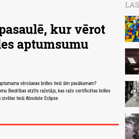
LAS
pasaulē, kur vērot
ules aptumsumu
les aptumuma vērošanas brilles tieši šim pasākumam?
u Biedrības atzīts ražotājs, kas ražo certificētas brilles
izvēlas tieši Absolute Eclipse