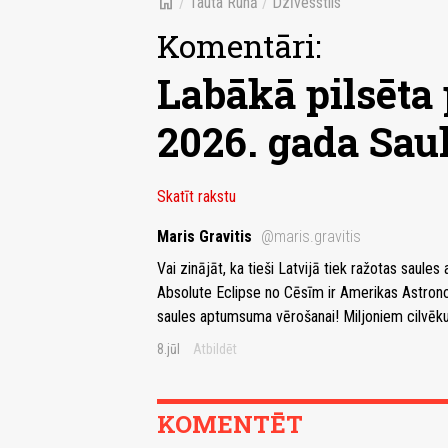
home
/
Tauta Runā
/
Dzīvesstils
Komentāri:
Labākā pilsēta 
2026. gada Sa
Skatīt rakstu
Maris Gravitis
@maris.gravitis
Vai zinājāt, ka tieši Latvijā tiek ražotas sau
Absolute Eclipse no Cēsīm ir Amerikas Astronom
saules aptumsuma vērošanai! Miljoniem cilvēku 
8.jūl
Atbildēt
KOMENTĒT