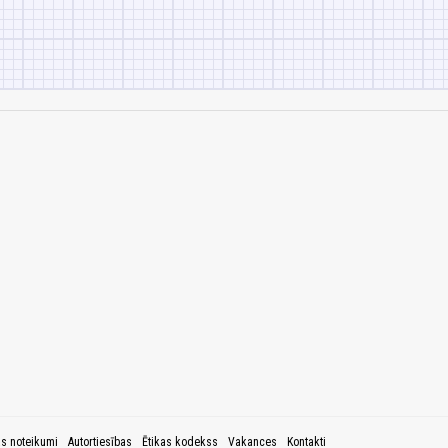
as noteikumi
Autortiesības
Ētikas kodekss
Vakances
Kontakti