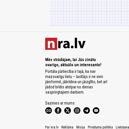
Mēs strādājam, lai Jūs zinātu
svarīgo, aktuālo un interesanto!
Portāla pārliecība ir tajā, ka nav
mazsvarīgu lietu – lasītājs ir ne vien
jāinformē, jābrīdina un jāizglīto, bet arī
jādod brīdis atelpai no dienas
saspringtajiem darbiem.
Sazinies ar mums:
Par nra.lv
Reklāma
Misija
Privātuma politika
Lietošan