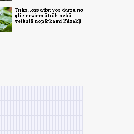
Triks, kas atbrīvos dārzu no
gliemežiem ātrāk nekā
veikalā nopērkami līdzekļi