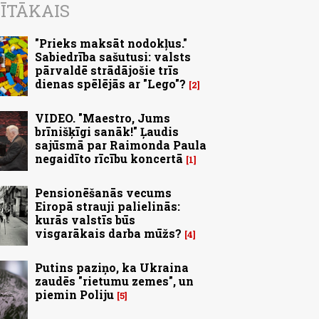
ĪTĀKAIS
"Prieks maksāt nodokļus."
Sabiedrība sašutusi: valsts
pārvaldē strādājošie trīs
dienas spēlējās ar "Lego"?
2
VIDEO. "Maestro, Jums
brīnišķīgi sanāk!" Ļaudis
sajūsmā par Raimonda Paula
negaidīto rīcību koncertā
1
Pensionēšanās vecums
Eiropā strauji palielinās:
kurās valstīs būs
visgarākais darba mūžs?
4
Putins paziņo, ka Ukraina
zaudēs "rietumu zemes", un
piemin Poliju
5