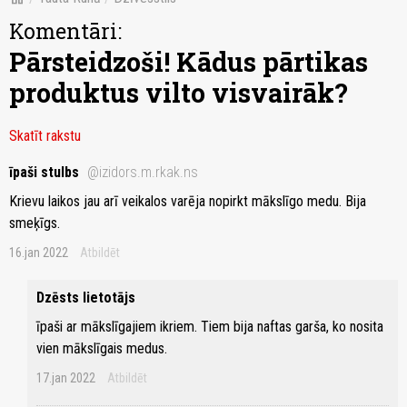
Komentāri:
Pārsteidzoši! Kādus pārtikas
produktus vilto visvairāk?
Skatīt rakstu
īpaši stulbs
@izidors.m.rkak.ns
Krievu laikos jau arī veikalos varēja nopirkt mākslīgo medu. Bija
smeķīgs.
16.jan 2022
Atbildēt
Dzēsts lietotājs
īpaši ar mākslīgajiem ikriem. Tiem bija naftas garša, ko nosita
vien mākslīgais medus.
17.jan 2022
Atbildēt