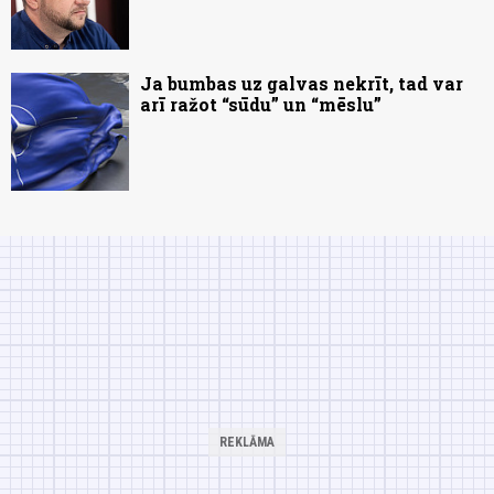
Ja bumbas uz galvas nekrīt, tad var
arī ražot “sūdu” un “mēslu”