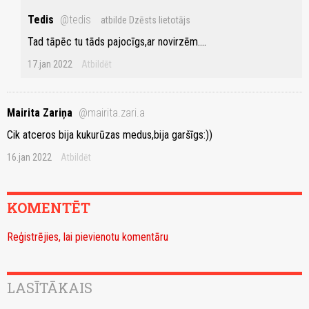
Tedis
@tedis
atbilde Dzēsts lietotājs
Tad tāpēc tu tāds pajocīgs,ar novirzēm....
17.jan 2022
Atbildēt
Mairita Zariņa
@mairita.zari.a
Cik atceros bija kukurūzas medus,bija garšīgs:))
16.jan 2022
Atbildēt
KOMENTĒT
Reģistrējies, lai pievienotu komentāru
LASĪTĀKAIS