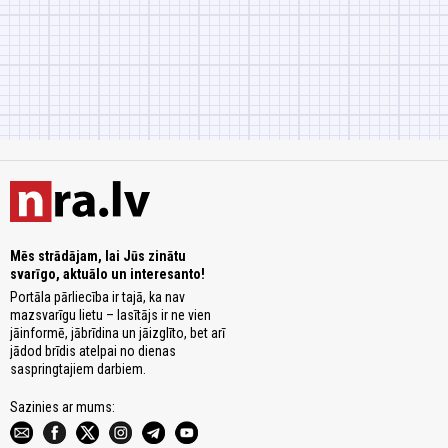
Mēs strādājam, lai Jūs zinātu
svarīgo, aktuālo un interesanto!
Portāla pārliecība ir tajā, ka nav
mazsvarīgu lietu – lasītājs ir ne vien
jāinformē, jābrīdina un jāizglīto, bet arī
jādod brīdis atelpai no dienas
saspringtajiem darbiem.
Sazinies ar mums: