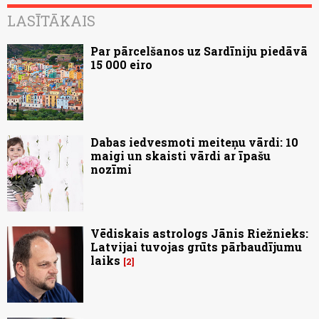
LASĪTĀKAIS
Par pārcelšanos uz Sardīniju piedāvā
15 000 eiro
Dabas iedvesmoti meiteņu vārdi: 10
maigi un skaisti vārdi ar īpašu
nozīmi
Vēdiskais astrologs Jānis Riežnieks:
Latvijai tuvojas grūts pārbaudījumu
laiks
2