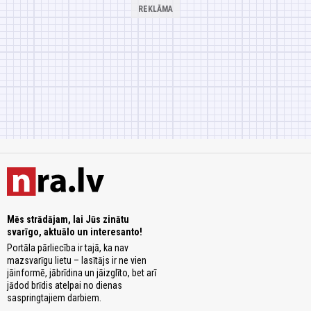
Mēs strādājam, lai Jūs zinātu
svarīgo, aktuālo un interesanto!
Portāla pārliecība ir tajā, ka nav
mazsvarīgu lietu – lasītājs ir ne vien
jāinformē, jābrīdina un jāizglīto, bet arī
jādod brīdis atelpai no dienas
saspringtajiem darbiem.