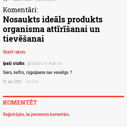
Komentāri:
Nosaukts ideāls produkts
organisma attīrīšanai un
tievēšanai
Skatīt rakstu
īpaši stulbs
@izidors.m.rkak.ns
Siers, kefīrs, rūgušpiens nav veselīgs..?
31.dec 2021
Atbildēt
KOMENTĒT
Reģistrējies, lai pievienotu komentāru