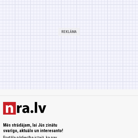
Mēs strādājam, lai Jūs zinātu
svarīgo, aktuālo un interesanto!
Portāla pārliecība ir tajā, ka nav