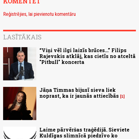
KOMENTĒT
Reģistrējies, lai pievienotu komentāru
LASĪTĀKAIS
“Viņi vēl ilgi laizīs brūces...” Filips
Rajevskis atklāj, kas cietīs no atceltā
"Pitbull" koncerta
Jāņa Timmas bijusī sieva liek
noprast, ka ir jaunās attiecībās
1
Laime pārvēršas traģēdijā. Sieviete
Kuldīgas slimnīcā piedzīvo ko