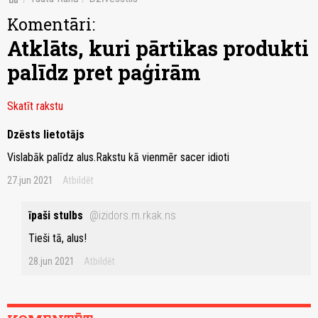
Komentāri:
Atklāts, kuri pārtikas produkti
palīdz pret paģirām
Skatīt rakstu
Dzēsts lietotājs
Vislabāk palīdz alus.Rakstu kā vienmēr sacer idioti
27.jun 2021
Atbildēt
īpaši stulbs
@izidors.m.rkak.ns
Tieši tā, alus!
28.jun 2021
Atbildēt