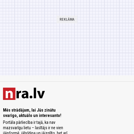
Mēs strādājam, lai Jūs zinātu
svarīgo, aktuālo un interesanto!
Portāla pārliecība ir tajā, ka nav
mazsvarīgu lietu – lasītājs ir ne vien
jāinformē, jābrīdina un jāizglīto, bet arī