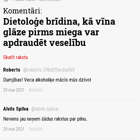
Komentāri:
Dietoloģe brīdina, kā vīna
glāze pirms miega var
apdraudēt veselību
Skatīt rakstu
Roberts
@roberts.59bd35ecbaf65
Dumjības! Veca alkoholiķe mācīs mūs dzīvot
29.mai 2021
Atbildēt
Alvils Spilva
@alvils.spilva
Neviens jau neņem šādus rakstus par pilnu..
29.mai 2021
Atbildēt