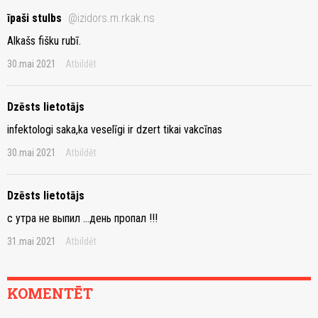
īpaši stulbs
@izidors.m.rkak.ns
Alkašs fišku rubī.
30.mai 2021
Atbildēt
Dzēsts lietotājs
infektologi saka,ka veselīgi ir dzert tikai vakcīnas
30.mai 2021
Atbildēt
Dzēsts lietotājs
с утра не выпил ...день пропал !!!
31.mai 2021
Atbildēt
KOMENTĒT