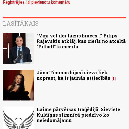
Reģistrējies, lai pievienotu komentāru
LASĪTĀKAIS
“Viņi vēl ilgi laizīs brūces...” Filips
Rajevskis atklāj, kas cietīs no atceltā
"Pitbull" koncerta
Jāņa Timmas bijusī sieva liek
noprast, ka ir jaunās attiecībās
1
Laime pārvēršas traģēdijā. Sieviete
Kuldīgas slimnīcā piedzīvo ko
neiedomājamu