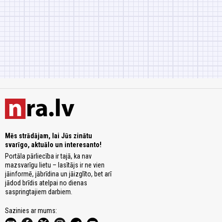
Mēs strādājam, lai Jūs zinātu
svarīgo, aktuālo un interesanto!
Portāla pārliecība ir tajā, ka nav
mazsvarīgu lietu – lasītājs ir ne vien
jāinformē, jābrīdina un jāizglīto, bet arī
jādod brīdis atelpai no dienas
saspringtajiem darbiem.
Sazinies ar mums: