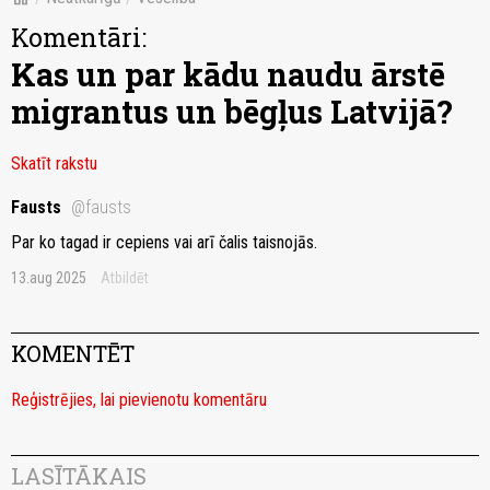
Komentāri:
Kas un par kādu naudu ārstē
migrantus un bēgļus Latvijā?
Skatīt rakstu
Fausts
@fausts
Par ko tagad ir cepiens vai arī čalis taisnojās.
13.aug 2025
Atbildēt
KOMENTĒT
Reģistrējies, lai pievienotu komentāru
LASĪTĀKAIS