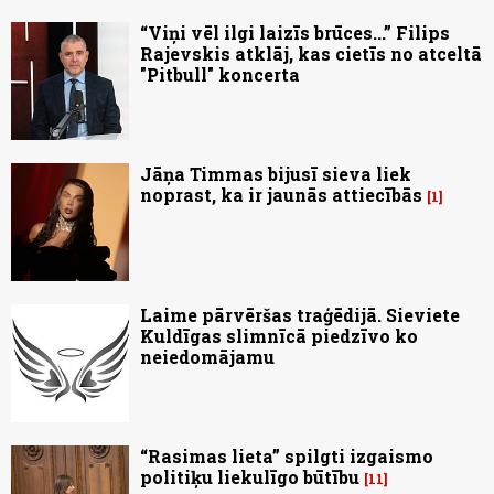
“Viņi vēl ilgi laizīs brūces...” Filips
Rajevskis atklāj, kas cietīs no atceltā
"Pitbull" koncerta
Jāņa Timmas bijusī sieva liek
noprast, ka ir jaunās attiecībās
1
Laime pārvēršas traģēdijā. Sieviete
Kuldīgas slimnīcā piedzīvo ko
neiedomājamu
“Rasimas lieta” spilgti izgaismo
politiķu liekulīgo būtību
11