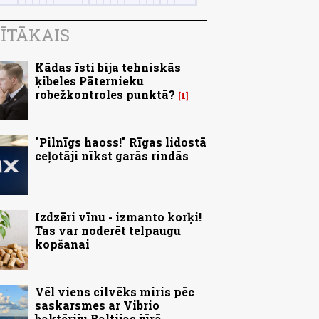
ĪTĀKAIS
Kādas īsti bija tehniskās
ķibeles Pāternieku
robežkontroles punktā?
1
"Pilnīgs haoss!" Rīgas lidostā
ceļotāji nīkst garās rindās
Izdzēri vīnu - izmanto korķi!
Tas var noderēt telpaugu
kopšanai
Vēl viens cilvēks miris pēc
saskarsmes ar Vibrio
baktēriju Baltijas jūrā