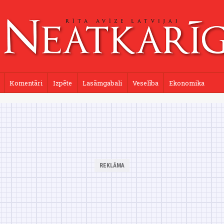
Komentāri
Izpēte
Lasāmgabali
Veselība
Ekonomika