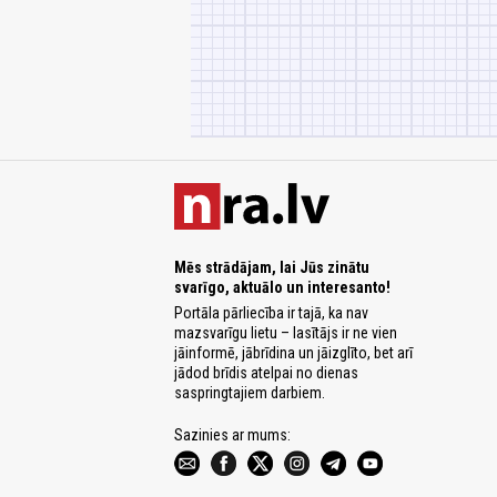
Mēs strādājam, lai Jūs zinātu
svarīgo, aktuālo un interesanto!
Portāla pārliecība ir tajā, ka nav
mazsvarīgu lietu – lasītājs ir ne vien
jāinformē, jābrīdina un jāizglīto, bet arī
jādod brīdis atelpai no dienas
saspringtajiem darbiem.
Sazinies ar mums: