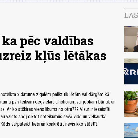
LAS
 ka pēc valdības
zreiz kļūs lētākas
s noteikta x datuma z'qalēm palikt tik lētām vai dārgām kā
atuma pvn teiksim degvielai , alhohoilam,vai jebkam būi tik un
as. Ar ko atšķiras viens likums no otra??? Visur ir iesaistīti
 jau valsts spēj diktēt noteikumus savā vidē un vēlkautkā
Kāds varpateikt tieši un konkrēti , nevis kko stāstīt