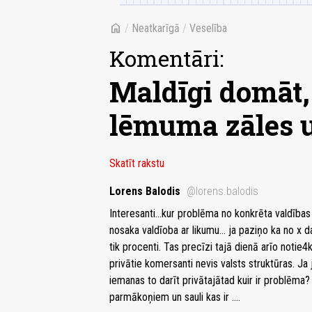
home
/
Neatkarīgā
/
Veselība
Komentāri:
Maldīgi domāt,
lēmuma zāles u
Skatīt rakstu
Lorens Balodis
@lorens.balodis
Interesanti...kur problēma no konkrēta valdība
nosaka valdīoba ar likumu... ja paziņo ka no x d
tik procenti. Tas precīzi tajā dienā arīo notie4k
privātie komersanti nevis valsts struktūras. Ja
iemanas to darīt privātajātad kuir ir problēma? 
parmākoņiem un sauli kas ir ....